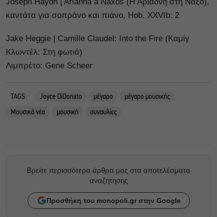
Joseph Haydn | Arianna a Naxos (Η Αριάδνη στη Νάξο),
καντάτα για σοπράνο και πιάνο, Hob. XXVIb: 2
Jake Heggie | Camille Claudel: Into the Fire (Καμίγ
Κλωντέλ: Στη φωτιά)
Λιμπρέτο: Gene Scheer
TAGS:
Joyce DiDonato
μέγαρο
μέγαρο μουσικής
Μουσικά νέα
μουσική
συναυλίες
Βρείτε περισσότερα άρθρα μας στα αποτελέσματα
αναζητησης
Προσθήκη του monopoli.gr στην Google