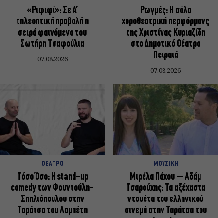
«Ριφιφί»: Σε Α’
Ρωγμές: Η σόλο
τηλεοπτική προβολή η
χοροθεατρική περφόρμανς
σειρά φαινόμενο του
της Χριστίνας Κυριαζίδη
Σωτήρη Τσαφούλια
στο Δημοτικό Θέατρο
Πειραιά
07.08.2026
07.08.2026
ΘΕΑΤΡΟ
ΜΟΥΣΙΚΗ
Τόσο Όσο: Η stand-up
Μιρέλα Πάχου – Αδάμ
comedy των Φουντούλη-
Τσαρούχης: Τα αξέχαστα
Σπηλιόπουλου στην
ντουέτα του ελληνικού
Ταράτσα του Λαμπέτη
σινεμά στην Ταράτσα του