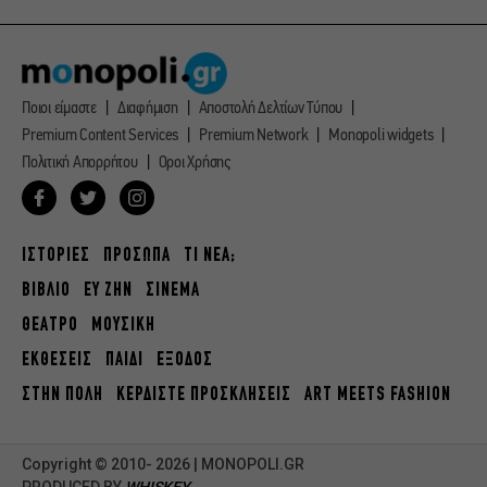
Ποιοι είμαστε
Διαφήμιση
Αποστολή Δελτίων Τύπου
Premium Content Services
Premium Network
Monopoli widgets
Πολιτική Απορρήτου
Οροι Χρήσης
ΙΣΤΟΡΙΕΣ
ΠΡΟΣΩΠΑ
ΤΙ ΝΕΑ;
ΒΙΒΛΙΟ
ΕΥ ΖΗΝ
ΣΙΝΕΜΑ
ΘΕΑΤΡΟ
ΜΟΥΣΙΚΗ
ΕΚΘΕΣΕΙΣ
ΠΑΙΔΙ
ΕΞΟΔΟΣ
ΣΤΗΝ ΠΟΛΗ
ΚΕΡΔΙΣΤΕ ΠΡΟΣΚΛΗΣΕΙΣ
ART MEETS FASHION
Copyright © 2010- 2026 | MONOPOLI.GR
PRODUCED BY
WHISKEY