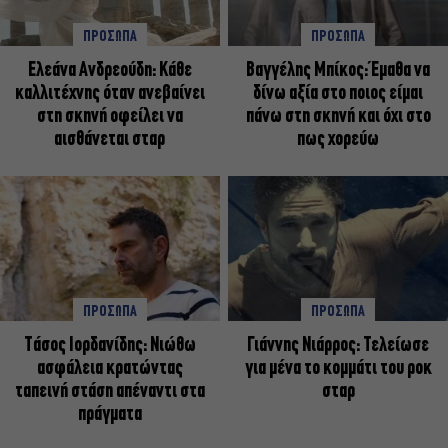
ΠΡΟΣΩΠΑ
ΠΡΟΣΩΠΑ
Ελεάνα Ανδρεούδη: Κάθε
Βαγγέλης Μπίκος: Έμαθα να
καλλιτέχνης όταν ανεβαίνει
δίνω αξία στο ποιος είμαι
στη σκηνή οφείλει να
πάνω στη σκηνή και όχι στο
αισθάνεται σταρ
πως χορεύω
ΠΡΟΣΩΠΑ
ΠΡΟΣΩΠΑ
Tάσος Ιορδανίδης: Νιώθω
Γιάννης Νιάρρος: Τελείωσε
ασφάλεια κρατώντας
για μένα το κομμάτι του ροκ
ταπεινή στάση απέναντι στα
σταρ
πράγματα