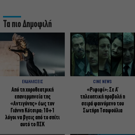
Τα πιο Δημοφιλή
ΕΚΔΗΛΩΣΕΙΣ
CINE NEWS
Από τη χοροθεατρική
«Ριφιφί»: Σε Α’
επανερμηνεία της
τηλεοπτική προβολή η
«Αντιγόνης» έως τον
σειρά φαινόμενο του
Γιάννη Κότσιρα: 10+1
Σωτήρη Τσαφούλια
λόγοι να βγεις από το σπίτι
αυτό το ΠΣΚ