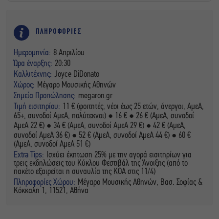
ΠΛΗΡΟΦΟΡΙΕΣ
Ημερομηνία:
8 Απριλίου
Ώρα έναρξης:
20:30
Καλλιτέχνης:
Joyce DiDonato
Χώρος:
Μέγαρο Μουσικής Αθηνών
Σημεία Προπώλησης:
megaron.gr
Τιμή εισιτηρίου:
11 € (φοιτητές, νέοι έως 25 ετών, άνεργοι, ΑμεΑ,
65+, συνοδοί ΑμεΑ, πολύτεκνοι) ● 16 € ● 26 € (ΑμεΑ, συνοδοί
ΑμεΑ 22 €) ● 34 € (AμεΑ, συνοδοί ΑμεΑ 29 €) ● 42 € (AμεΑ,
συνοδοί ΑμεΑ 36 €) ● 52 € (AμεΑ, συνοδοί ΑμεΑ 44 €) ● 60 €
(AμεΑ, συνοδοί ΑμεΑ 51 €)
Extra Tips:
Ισχύει έκπτωση 25% με την αγορά εισιτηρίων για
τρεις εκδηλώσεις του Κύκλου Φεστιβάλ της Άνοιξης (από το
πακέτο εξαιρείται η συναυλία της ΚΟΑ στις 11/4)
Πληροφορίες Χώρου:
Μέγαρο Μουσικής Αθηνών, Βασ. Σοφίας &
Κόκκαλη 1, 11521, Αθήνα