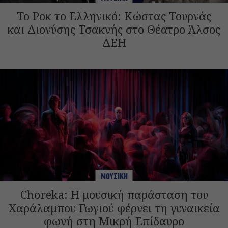
Το Ροκ το Ελληνικό: Κώστας Τουρνάς
και Διονύσης Τσακνής στο Θέατρο Άλσος
ΔΕΗ
ΜΟΥΣΙΚΗ
Choreka: Η μουσική παράσταση του
Χαράλαμπου Γωγιού φέρνει τη γυναικεία
φωνή στη Μικρή Επίδαυρο