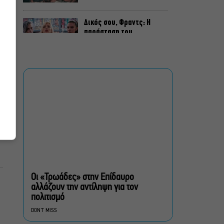
Δικός σου, Φραντς: Η
παράσταση του
Αλέξανδρου Διαμαντή
ξανά στην Γερμανόφωνη
Ευαγγελική Εκκλησία
«Ριφιφί»: Σε Α’
τηλεοπτική προβολή η
σειρά φαινόμενο του
Σωτήρη Τσαφούλια
Ρωγμές: Η σόλο
χοροθεατρική
περφόρμανς της
Χριστίνας Κυριαζίδη στο
Οι «Τρωάδες» στην Επίδαυρο
Δημοτικό Θέατρο Πειραιά
αλλάζουν την αντίληψη για τον
πολιτισμό
Τόσο Όσο: Η stand-up
DON'T MISS
comedy των Φουντούλη-
Σπηλιόπουλου στην