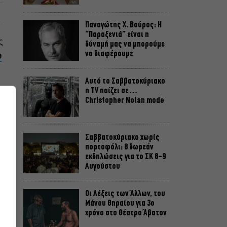
Παναγώτης Χ. Βούρος: Η
“Παραξενιά” είναι η
ς
δύναμή μας να μπορούμε
να διαφέρουμε
υ
Αυτό το Σαββατοκύριακο
η TV παίζει σε…
Christopher Nolan mode
ς
Σαββατοκύριακο χωρίς
πορτοφόλι: 8 δωρεάν
εκδηλώσεις για το ΣΚ 8-9
Αυγούστου
Οι Λέξεις των Άλλων, του
Μάνου Θηραίου για 3ο
χρόνο στο Θέατρο Άβατον