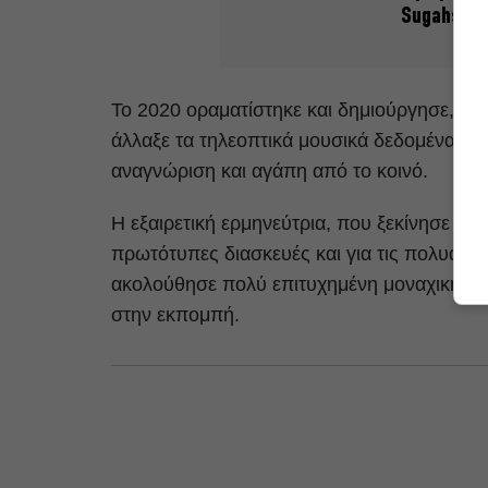
Sugahspan
Το 2020 οραματίστηκε και δημιούργησε, με
άλλαξε τα τηλεοπτικά μουσικά δεδομένα, 
αναγνώριση και αγάπη από το κοινό.
Η εξαιρετική ερμηνεύτρια, που ξεκίνησε με 
πρωτότυπες διασκευές και για τις πολυάρι
ακολούθησε πολύ επιτυχημένη μοναχική πορε
στην εκπομπή.