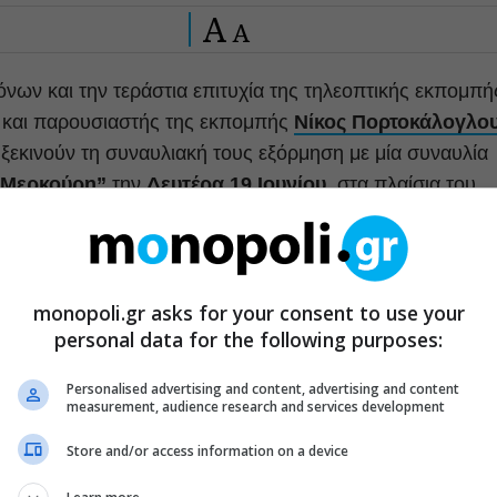
A
A
ρόνων και την τεράστια επιτυχία της τηλεοπτικής εκπομπή
ς και παρουσιαστής της εκπομπής
Νίκος Πορτοκάλογλο
 ξεκινούν τη συναυλιακή τους εξόρμηση με μία συναυλία
 Μερκούρη”
την
Δευτέρα 19 Ιουνίου,
στα πλαίσια του
ρασμένο καλοκαίρι τα 40 χρόνια διαδρομής του από του
 out συναυλίες στο Ηρώδειο και μια μεγάλη πανελλήνια
monopoli.gr asks for your consent to use your
ε διάρκεια και δημιουργικότητα παρουσίας στο ελληνικό
personal data for the following purposes:
Personalised advertising and content, advertising and content
measurement, audience research and services development
Store and/or access information on a device
ΚΟΜΑ
στον Leonard Cohen: Nalyssa Green,