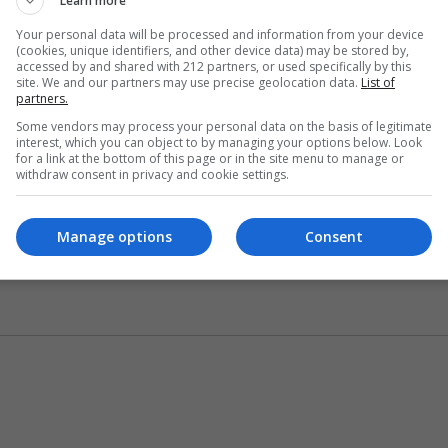
Learn more
k! & Lou is στον Κήπο του Μεγάρου
Your personal data will be processed and information from your device
(cookies, unique identifiers, and other device data) may be stored by,
accessed by and shared with 212 partners, or used specifically by this
site. We and our partners may use precise geolocation data.
List of
partners.
 μια ομάδα εκλεκτών συνεργατών, την εκπομπή που
Some vendors may process your personal data on the basis of legitimate
έβαλε τον πήχη πολύ ψηλά και γνώρισε πρωτοφανή
interest, which you can object to by managing your options below. Look
for a link at the bottom of this page or in the site menu to manage or
withdraw consent in privacy and cookie settings.
το συγκρότημα Ιμάμ Μπαϊλντί και ξεχώρισε για τις
θμες συναυλίες σε διεθνή φεστιβάλ σε Ευρώπη και ΗΠΑ,
Manage options
Consent
ία και έχει κάνει μεγάλη αίσθηση με τις ερμηνείες της