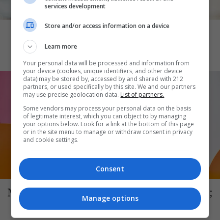
services development
THE ART OF LIFE
Store and/or access information on a device
Καύσωνας και skincare: Ποια προϊόντα
μπορεί να επιβαρύνουν την επιδερμίδα
Learn more
Your personal data will be processed and information from
your device (cookies, unique identifiers, and other device
data) may be stored by, accessed by and shared with 212
partners, or used specifically by this site. We and our partners
may use precise geolocation data.
List of partners.
Some vendors may process your personal data on the basis
of legitimate interest, which you can object to by managing
your options below. Look for a link at the bottom of this page
or in the site menu to manage or withdraw consent in privacy
and cookie settings.
Consent
THE ART OF LIFE
Μετά τις ενέσεις για απώλεια βάρους, τι;
Manage options