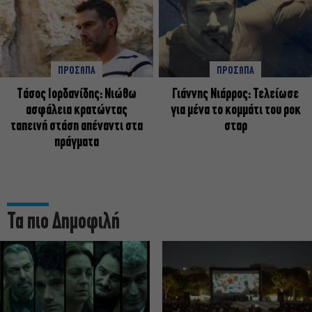
ΠΡΟΣΩΠΑ
ΠΡΟΣΩΠΑ
Tάσος Ιορδανίδης: Νιώθω
Γιάννης Νιάρρος: Τελείωσε
ασφάλεια κρατώντας
για μένα το κομμάτι του ροκ
ταπεινή στάση απέναντι στα
σταρ
πράγματα
Τα πιο Δημοφιλή