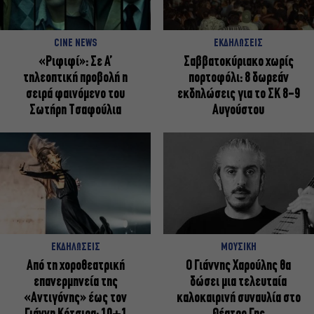
CINE NEWS
ΕΚΔΗΛΩΣΕΙΣ
«Ριφιφί»: Σε Α’
Σαββατοκύριακο χωρίς
τηλεοπτική προβολή η
πορτοφόλι: 8 δωρεάν
σειρά φαινόμενο του
εκδηλώσεις για το ΣΚ 8-9
Σωτήρη Τσαφούλια
Αυγούστου
ΕΚΔΗΛΩΣΕΙΣ
ΜΟΥΣΙΚΗ
Από τη χοροθεατρική
Ο Γιάννης Χαρούλης θα
επανερμηνεία της
δώσει μια τελευταία
«Αντιγόνης» έως τον
καλοκαιρινή συναυλία στο