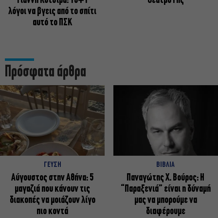
Γιάννη Κότσιρα: 10+1
Θέατρο Γης
λόγοι να βγεις από το σπίτι
αυτό το ΠΣΚ
Πρόσφατα άρθρα
ΓΕΥΣΗ
ΒΙΒΛΙΑ
Αύγουστος στην Αθήνα: 5
Παναγώτης Χ. Βούρος: Η
μαγαζιά που κάνουν τις
“Παραξενιά” είναι η δύναμή
διακοπές να μοιάζουν λίγο
μας να μπορούμε να
πιο κοντά
διαφέρουμε