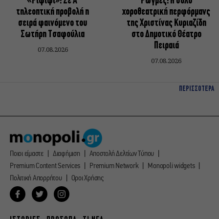
«Ριφιφί»: Σε Α’
Ρωγμές: Η σόλο
τηλεοπτική προβολή η
χοροθεατρική περφόρμανς
σειρά φαινόμενο του
της Χριστίνας Κυριαζίδη
Σωτήρη Τσαφούλια
στο Δημοτικό Θέατρο
Πειραιά
07.08.2026
07.08.2026
ΠΕΡΙΣΣΟΤΕΡΑ
Ποιοι είμαστε
Διαφήμιση
Αποστολή Δελτίων Τύπου
Premium Content Services
Premium Network
Monopoli widgets
Πολιτική Απορρήτου
Οροι Χρήσης