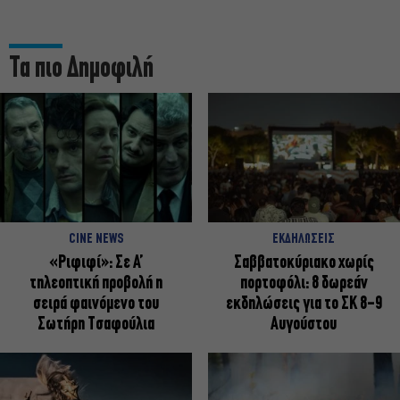
Τα πιο Δημοφιλή
CINE NEWS
ΕΚΔΗΛΩΣΕΙΣ
«Ριφιφί»: Σε Α’
Σαββατοκύριακο χωρίς
τηλεοπτική προβολή η
πορτοφόλι: 8 δωρεάν
σειρά φαινόμενο του
εκδηλώσεις για το ΣΚ 8-9
Σωτήρη Τσαφούλια
Αυγούστου