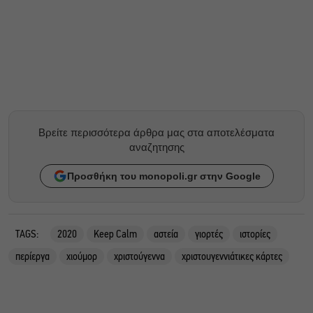
Βρείτε περισσότερα άρθρα μας στα αποτελέσματα
αναζητησης
Προσθήκη του monopoli.gr στην Google
TAGS:
2020
Keep Calm
αστεία
γιορτές
ιστορίες
περίεργα
χιούμορ
χριστούγεννα
χριστουγεννιάτικες κάρτες