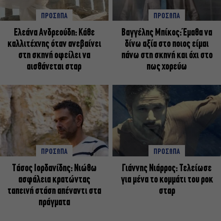
ΠΡΟΣΩΠΑ
ΠΡΟΣΩΠΑ
Ελεάνα Ανδρεούδη: Κάθε
Βαγγέλης Μπίκος: Έμαθα να
καλλιτέχνης όταν ανεβαίνει
δίνω αξία στο ποιος είμαι
στη σκηνή οφείλει να
πάνω στη σκηνή και όχι στο
αισθάνεται σταρ
πως χορεύω
ΠΡΟΣΩΠΑ
ΠΡΟΣΩΠΑ
Tάσος Ιορδανίδης: Νιώθω
Γιάννης Νιάρρος: Τελείωσε
ασφάλεια κρατώντας
για μένα το κομμάτι του ροκ
ταπεινή στάση απέναντι στα
σταρ
πράγματα