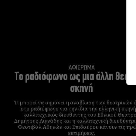
ΑΦΙΕΡΩΜΑ
Το ραδιόφωνο ως μια άλλη θεατ
σκηνή
Τι μπορεί να σημάνει η αναβίωση των θεατρικών 
στο ραδιόφωνο για την ίδια την ελληνική σκηνή
καλλιτεχνικός διευθυντής του Εθνικού Θεάτρ
Δημήτρης Λιγνάδης και η καλλιτεχνική διευθύντρ
Φεστιβάλ Αθηνών και Επιδαύρου κάνουν τις πρ
εκτιμήσεις.