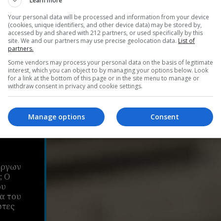
Learn more
Your personal data will be processed and information from your device
(cookies, unique identifiers, and other device data) may be stored by,
accessed by and shared with 212 partners, or used specifically by this
site. We and our partners may use precise geolocation data.
List of
partners.
Some vendors may process your personal data on the basis of legitimate
interest, which you can object to by managing your options below. Look
for a link at the bottom of this page or in the site menu to manage or
withdraw consent in privacy and cookie settings.
Manage options
Consent
ρική
έργων
; Ο
ου
ια του
ώτες