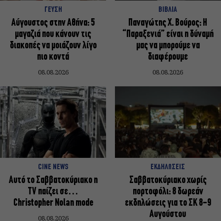
ΓΕΥΣΗ
ΒΙΒΛΙΑ
Αύγουστος στην Αθήνα: 5
Παναγώτης Χ. Βούρος: Η
μαγαζιά που κάνουν τις
“Παραξενιά” είναι η δύναμή
διακοπές να μοιάζουν λίγο
μας να μπορούμε να
πιο κοντά
διαφέρουμε
08.08.2026
08.08.2026
CINE NEWS
ΕΚΔΗΛΩΣΕΙΣ
Αυτό το Σαββατοκύριακο η
Σαββατοκύριακο χωρίς
TV παίζει σε…
πορτοφόλι: 8 δωρεάν
Christopher Nolan mode
εκδηλώσεις για το ΣΚ 8-9
Αυγούστου
08.08.2026