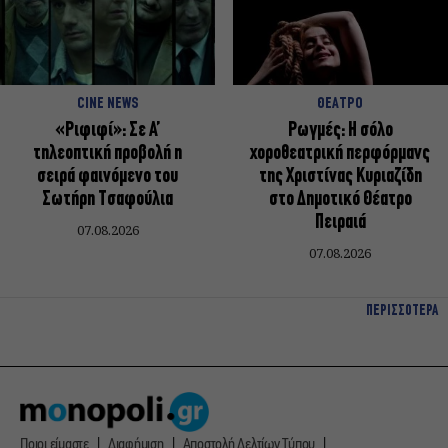
CINE NEWS
ΘΕΑΤΡΟ
«Ριφιφί»: Σε Α’
Ρωγμές: Η σόλο
τηλεοπτική προβολή η
χοροθεατρική περφόρμανς
σειρά φαινόμενο του
της Χριστίνας Κυριαζίδη
Σωτήρη Τσαφούλια
στο Δημοτικό Θέατρο
Πειραιά
07.08.2026
07.08.2026
ΠΕΡΙΣΣΟΤΕΡΑ
Ποιοι είμαστε
Διαφήμιση
Αποστολή Δελτίων Τύπου