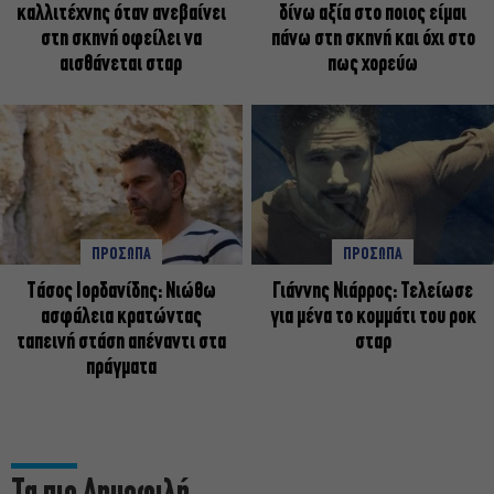
καλλιτέχνης όταν ανεβαίνει
δίνω αξία στο ποιος είμαι
στη σκηνή οφείλει να
πάνω στη σκηνή και όχι στο
αισθάνεται σταρ
πως χορεύω
ΠΡΟΣΩΠΑ
ΠΡΟΣΩΠΑ
Tάσος Ιορδανίδης: Νιώθω
Γιάννης Νιάρρος: Τελείωσε
ασφάλεια κρατώντας
για μένα το κομμάτι του ροκ
ταπεινή στάση απέναντι στα
σταρ
πράγματα