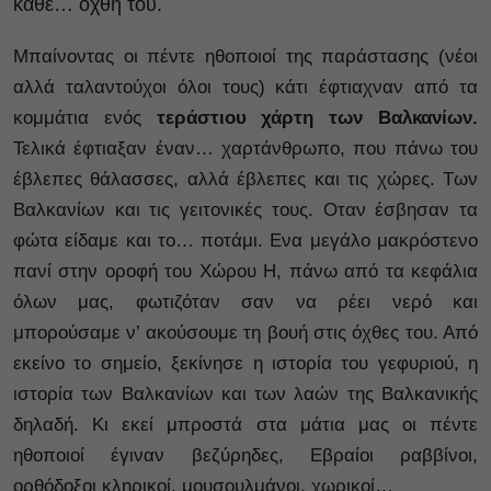
κάθε… όχθη του.
Μπαίνοντας οι πέντε ηθοποιοί της παράστασης (νέοι
αλλά ταλαντούχοι όλοι τους) κάτι έφτιαχναν από τα
κομμάτια ενός
τεράστιου χάρτη των Βαλκανίων.
Τελικά έφτιαξαν έναν… χαρτάνθρωπο, που πάνω του
έβλεπες θάλασσες, αλλά έβλεπες και τις χώρες. Των
Βαλκανίων και τις γειτονικές τους. Οταν έσβησαν τα
φώτα είδαμε και το… ποτάμι. Ενα μεγάλο μακρόστενο
πανί στην οροφή του Χώρου Η, πάνω από τα κεφάλια
όλων μας, φωτιζόταν σαν να ρέει νερό και
μπορούσαμε ν’ ακούσουμε τη βουή στις όχθες του. Από
εκείνο το σημείο, ξεκίνησε η ιστορία του γεφυριού, η
ιστορία των Βαλκανίων και των λαών της Βαλκανικής
δηλαδή. Κι εκεί μπροστά στα μάτια μας οι πέντε
ηθοποιοί έγιναν βεζύρηδες, Εβραίοι ραββίνοι,
ορθόδοξοι κληρικοί, μουσουλμάνοι, χωρικοί…