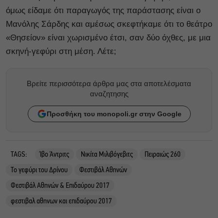
όμως είδαμε ότι παραγωγός της παράστασης είναι ο
Μανόλης Σάρδης και αμέσως σκεφτήκαμε ότι το θεάτρο
«Θησείον» είναι χωρισμένο έτσι, σαν δύο όχθες, με μια
σκηνή-γεφύρι στη μέση. Λέτε;
Βρείτε περισσότερα άρθρα μας στα αποτελέσματα
αναζητησης
Προσθήκη του monopoli.gr στην Google
TAGS:
Ίβο Άντριτς
Νικίτα Μιλιβόγεβιτς
Πειραιώς 260
Το γεφύρι του Δρίνου
Φεστιβάλ Αθηνών
Φεστιβάλ Αθηνών & Επιδαύρου 2017
φεστιβαλ αθηνων και επιδαύρου 2017