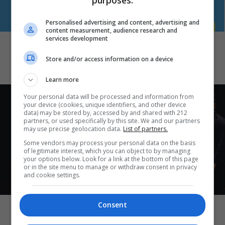
purposes:
Personalised advertising and content, advertising and
ΕΙΔΑΜΕ / ΠΑΡΑΣΤΑΣΕΙΣ
content measurement, audience research and
services development
Όσα μάς άρεσαν (ή μάς χάλασαν) αυτή
την εβδομάδα
Store and/or access information on a device
Learn more
Your personal data will be processed and information from
your device (cookies, unique identifiers, and other device
data) may be stored by, accessed by and shared with 212
partners, or used specifically by this site. We and our partners
may use precise geolocation data.
List of partners.
Some vendors may process your personal data on the basis
of legitimate interest, which you can object to by managing
your options below. Look for a link at the bottom of this page
or in the site menu to manage or withdraw consent in privacy
and cookie settings.
ART & CULTURE
Consent
Τα (φετινά) αγαπημένα μου στην
Πειραιώς 260