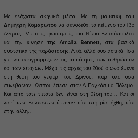
Με ελάχιστα σκηνικά μέσα. Με τη
μουσική του
Δημήτρη Καμαρωτού
να συνοδεύει το κείμενο του Ιβο
Αντριτς. Με τους φωτισμούς του Νίκου Βλασόπουλου
και την
κίνηση της Amalia Bennett,
στα βασικά
συστατικά της παράστασης. Λιτά, αλλά ουσιαστικά. Ισα
για να υπογραμμίζουν τις ταυτότητες των ανθρώπων
και των εποχών. Μέχρι τις αρχές του 20ού αιώνα έμενε
στη θέση του γεφύρι του Δρίνου, παρ’ όλα όσα
συνέβαιναν. Ωσπου έπεσε στον Α Παγκόσμιο Πόλεμο.
Και από τότε τίποτα δεν είναι στη θέση του… Και οι
λαοί των Βαλκανίων έμειναν είτε στη μία όχθη, είτε
στην άλλη…