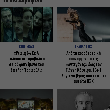
Τα πιο Δημοφιλή
CINE NEWS
ΕΚΔΗΛΩΣΕΙΣ
«Ριφιφί»: Σε Α’
Από τη χοροθεατρική
τηλεοπτική προβολή η
επανερμηνεία της
σειρά φαινόμενο του
«Αντιγόνης» έως τον
Σωτήρη Τσαφούλια
Γιάννη Κότσιρα: 10+1
λόγοι να βγεις από το σπίτι
αυτό το ΠΣΚ