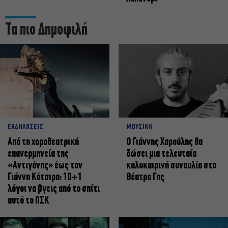
Τα πιο Δημοφιλή
ΕΚΔΗΛΩΣΕΙΣ
ΜΟΥΣΙΚΗ
Από τη χοροθεατρική
Ο Γιάννης Χαρούλης θα
επανερμηνεία της
δώσει μια τελευταία
«Αντιγόνης» έως τον
καλοκαιρινή συναυλία στο
Γιάννη Κότσιρα: 10+1
Θέατρο Γης
λόγοι να βγεις από το σπίτι
αυτό το ΠΣΚ