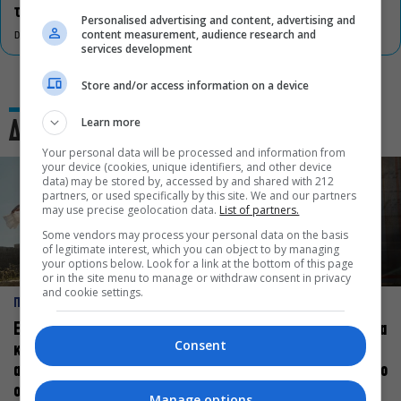
τον πολιτισμό
Personalised advertising and content, advertising and
content measurement, audience research and
DON'T MISS
services development
Store and/or access information on a device
Learn more
Δες και αυτό
Your personal data will be processed and information from
your device (cookies, unique identifiers, and other device
data) may be stored by, accessed by and shared with 212
partners, or used specifically by this site. We and our partners
may use precise geolocation data.
List of partners.
Some vendors may process your personal data on the basis
of legitimate interest, which you can object to by managing
your options below. Look for a link at the bottom of this page
or in the site menu to manage or withdraw consent in privacy
and cookie settings.
ΠΡΟΣΩΠΑ
ΠΡΟΣΩΠΑ
Ελεάνα Ανδρεούδη: Κάθε
Βαγγέλης Μπίκος: Έμαθα να
Consent
καλλιτέχνης όταν
δίνω αξία στο ποιος είμαι
ανεβαίνει στη σκηνή
πάνω στη σκηνή και όχι στο
οφείλει να αισθάνεται
πως χορεύω
Manage options