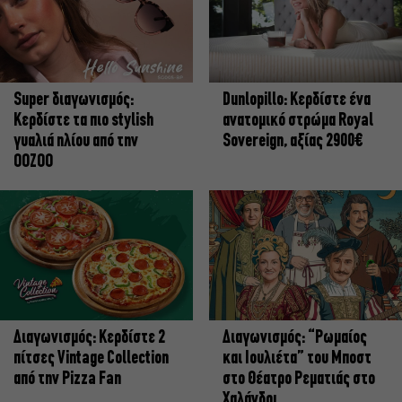
Super διαγωνισμός:
Dunlopillo: Κερδίστε ένα
Κερδίστε τα πιο stylish
ανατομικό στρώμα Royal
γυαλιά ηλίου από την
Sovereign, αξίας 2900€
OOZOO
Διαγωνισμός: Κερδίστε 2
Διαγωνισμός: “Ρωμαίος
πίτσες Vintage Collection
και Ιουλιέτα” του Μποστ
από την Pizza Fan
στο Θέατρο Ρεματιάς στο
Χαλάνδρι