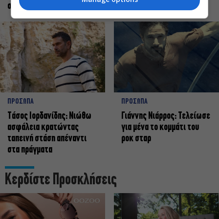
σταρ
ΠΡΟΣΩΠΑ
ΠΡΟΣΩΠΑ
Tάσος Ιορδανίδης: Νιώθω
Γιάννης Νιάρρος: Τελείωσε
ασφάλεια κρατώντας
για μένα το κομμάτι του
ταπεινή στάση απέναντι
ροκ σταρ
στα πράγματα
Κερδίστε Προσκλήσεις