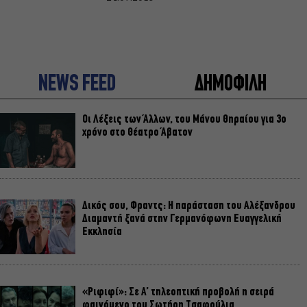
NEWS FEED
ΔΗΜΟΦΙΛΗ
Οι Λέξεις των Άλλων, του Μάνου Θηραίου για 3ο
χρόνο στο Θέατρο Άβατον
Δικός σου, Φραντς: Η παράσταση του Αλέξανδρου
Διαμαντή ξανά στην Γερμανόφωνη Ευαγγελική
Εκκλησία
«Ριφιφί»: Σε Α’ τηλεοπτική προβολή η σειρά
φαινόμενο του Σωτήρη Τσαφούλια