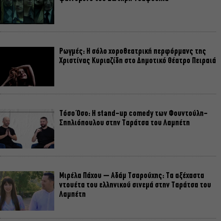
Ρωγμές: Η σόλο χοροθεατρική περφόρμανς της
Χριστίνας Κυριαζίδη στο Δημοτικό Θέατρο Πειραιά
Τόσο Όσο: Η stand-up comedy των Φουντούλη-
Σπηλιόπουλου στην Ταράτσα του Λαμπέτη
Μιρέλα Πάχου – Αδάμ Τσαρούχης: Τα αξέχαστα
ντουέτα του ελληνικού σινεμά στην Ταράτσα του
Λαμπέτη