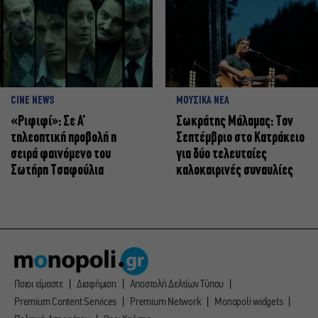
CINE NEWS
ΜΟΥΣΙΚΑ ΝΕΑ
«Ριφιφί»: Σε Α’
Σωκράτης Μάλαμας: Τον
τηλεοπτική προβολή η
Σεπτέμβριο στο Κατράκειο
σειρά φαινόμενο του
για δύο τελευταίες
Σωτήρη Τσαφούλια
καλοκαιρινές συναυλίες
Ποιοι είμαστε
Διαφήμιση
Αποστολή Δελτίων Τύπου
Premium Content Services
Premium Network
Monopoli widgets