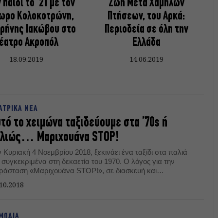
 παιδί το ’21 με τον
Ζωή Μετά Χαμηλών
ωρο Κολοκοτρώνη,
Πτήσεων, του Αρκά:
ιρήνης Ιακώβου στο
Περιοδεία σε όλη την
έατρο Ακροπόλ
Ελλάδα
18.09.2019
14.06.2019
ΑΤΡΙΚΑ ΝΕΑ
τό το χειμώνα ταξιδεύουμε στα ’70s ή
λλιώς… Μαριχουάνα STOP!
 Κυριακή 4 Νοεμβρίου 2018, ξεκινάει ένα ταξίδι στα παλιά
 συγκεκριμένα στη δεκαετία του 1970. Ο λόγος για την
ράσταση «Μαριχουάνα STOP!», σε διασκευή και
ηνοθεσία του Γιώργου Βάλαρη. Το monopoli.gr βρέθηκε στη
10.2018
νέντευξη τύπου της παράστασης.
ΜΩΔΙΑ