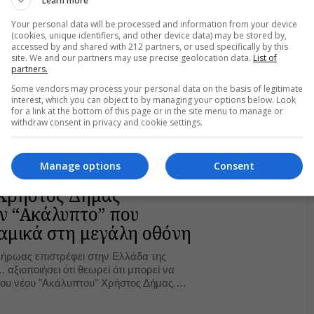
Learn more
Your personal data will be processed and information from your device
(cookies, unique identifiers, and other device data) may be stored by,
accessed by and shared with 212 partners, or used specifically by this
site. We and our partners may use precise geolocation data.
List of
partners.
Some vendors may process your personal data on the basis of legitimate
interest, which you can object to by managing your options below. Look
for a link at the bottom of this page or in the site menu to manage or
withdraw consent in privacy and cookie settings.
Manage options
Consent
 Xρήστος Δήμας
ον “Ακάλυπτο” που
ναμικά στη μεγάλη οθόνη
 ήρωας επιστρέφει στην Ελλάδα της
. αξιοποιήσει ότι θεωρεί ότι μπορεί να
του νέου "Ακάλυπτου" Χρήστος Δήμας.
κινηματογραφικό πρόσωπο του πιο
 που πέρασε από την ελληνική