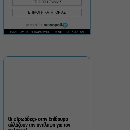
δέρμα εκτεθειμένο
«Τριτώνει» το Φεστιβάλ
Ακροναυπλίας με
επικεφαλής τον Θοδωρή
Γκόνη
Θέατρο, συναυλίες,
εκθέσεις: Τι κάνουμε στην
πόλη από Παρασκευή έως
Κυριακή 7-9 Αυγούστου
«Κλεμμένος Πειρατής» –
«Beauty and Blue»: Το
διπλό εκθεσιακό ταξίδι
του Απόστολου Χαντζαρά
στην Πάτμο
Οι «Τρωάδες» στην Επίδαυρο
αλλάζουν την αντίληψη για τον