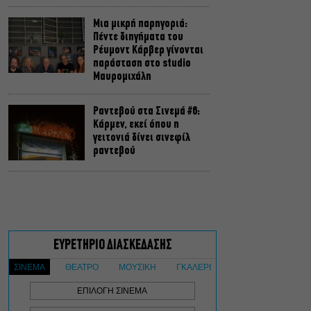
Μια μικρή παρηγοριά:
Πέντε διηγήματα του
Ρέυμοντ Κάρβερ γίνονται
παράσταση στο studio
Μαυρομιχάλη
Ραντεβού στα Σινεμά #6:
Κάρμεν, εκεί όπου η
γειτονιά δίνει σινεφίλ
ραντεβού
Πόρτο Γερμενό: Ξεκινούν
οι αιτήσεις αποζημίωσης
για τους πυρόπληκτους –
Πάνω από 100 σπίτια
καταστράφηκαν
Βάζετε αντηλιακό αλλά οι
πανάδες επιμένουν; Τα
λάθη που αφήνουν το