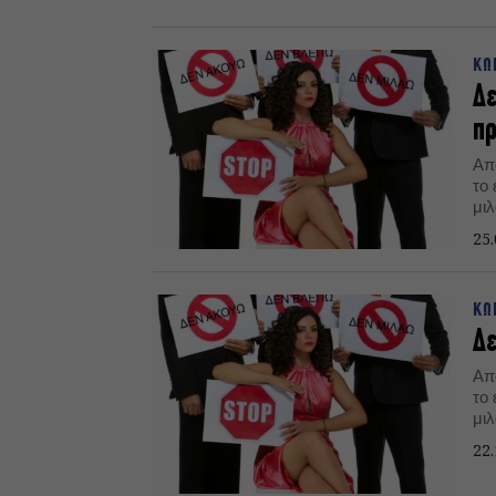
τηλεόραση.Συνέντευξη 
Premiummedia
ΚΩ
Δε
πρ
Απ
το
μι
25.
ΚΩ
Δε
Απ
το
μιλάω ανεβ
Χα
22.