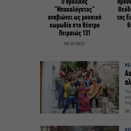
Ο θρυλικός
Ήμουν
“Μπακαλόγατος”
Θεόδ
αναβιώνει ως μουσική
της Ε
κωμωδία στο θέατρο
Θ
Πειραιώς 131
06.10.2022
ΘΕ
Αυ
α
Την
και
πα
σκ
30.
συ
ΚΩ