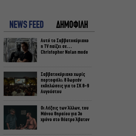
NEWS FEED
ΔΗΜΟΦΙΛΗ
Αυτό το Σαββατοκύριακο
η TV παίζει σε…
Christopher Nolan mode
Σαββατοκύριακο χωρίς
πορτοφόλι: 8 δωρεάν
εκδηλώσεις για το ΣΚ 8-9
Αυγούστου
Οι Λέξεις των Άλλων, του
Μάνου Θηραίου για 3ο
χρόνο στο Θέατρο Άβατον