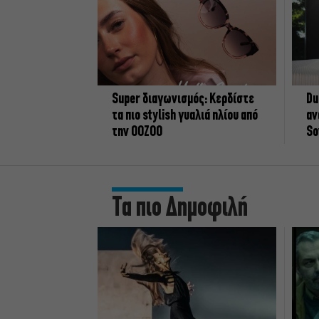
Super διαγωνισμός: Κερδίστε
Du
τα πιο stylish γυαλιά ηλίου από
αν
την OOZOO
So
Τα πιο Δημοφιλή