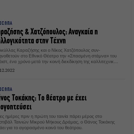
ΟΣΩΠΑ
ραζήσης & Χατζόπουλος: Αναγκαία η
λλογικότητα στην Τέχνη
Ακύλλας Καραζήσης και ο Νίκος Χατζόπουλος συν-
ηνοθετούν στο Εθνικό Θέατρο την «Σπασμένη στάμνα» του
ιστ, ένα χρόνο μετά την κοινή διεκδίκηση της καλλιτεχνικής
υ διεύθυνσης. Εξηγούν, όμως, πως δεν πηγαίνουν στο
12.2022
νικό ως «ηττημένοι».
ΟΣΩΠΑ
νος Τοκάκης: Tο θέατρο με έχει
πογοητεύσει
ες ημέρες πριν η πρώτη του ταινία πάρει μέρος στο
στιβάλ Ταινιών Μικρού Μήκους Δράμας, ο Θάνος Τοκάκης
άει για το αγορασμένο κοινό του θεάτρου.