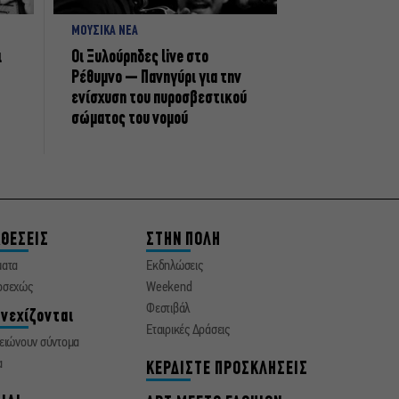
ΜΟΥΣΙΚΑ ΝΕΑ
ι
Οι Ξυλούρηδες live στο
Ρέθυμνο – Πανηγύρι για την
ενίσχυση του πυροσβεστικού
σώματος του νομού
ΘΕΣΕΙΣ
ΣΤΗΝ ΠΟΛΗ
ματα
Εκδηλώσεις
οσεχώς
Weekend
Φεστιβάλ
νεχίζονται
Εταιρικές Δράσεις
ειώνουν σύντομα
α
ΚΕΡΔΙΣΤΕ ΠΡΟΣΚΛΗΣΕΙΣ