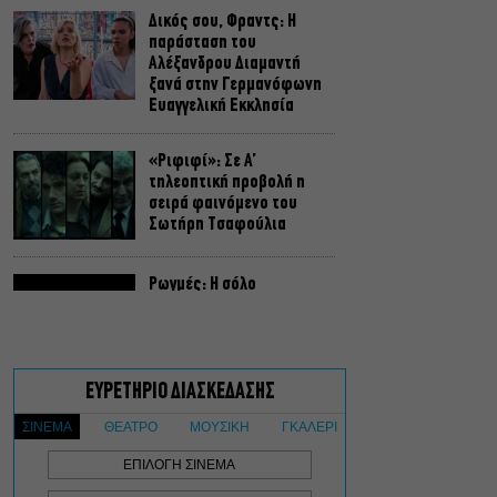
Δικός σου, Φραντς: Η
παράσταση του
Αλέξανδρου Διαμαντή
ξανά στην Γερμανόφωνη
Ευαγγελική Εκκλησία
«Ριφιφί»: Σε Α’
τηλεοπτική προβολή η
σειρά φαινόμενο του
Σωτήρη Τσαφούλια
Ρωγμές: Η σόλο
χοροθεατρική
περφόρμανς της
Χριστίνας Κυριαζίδη στο
Δημοτικό Θέατρο Πειραιά
Τόσο Όσο: Η stand-up
comedy των Φουντούλη-
Σπηλιόπουλου στην
Ταράτσα του Λαμπέτη