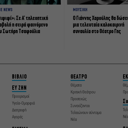
NE NEWS
ΜΟΥΣΙΚΗ
ιφιφί»: Σε Α’ τηλεοπτική
Ο Γιάννης Χαρούλης θα δώσε
οβολή η σειρά φαινόμενο
μια τελευταία καλοκαιρινή
υ Σωτήρη Τσαφούλια
συναυλία στο Θέατρο Γης
ΒΙΒΛΙΟ
ΘΕΑΤΡΟ
ΕΚ
Θέματα
Θέ
ΕΥ ΖΗΝ
Κριτική Θεάτρου
Πρ
Προορισμοί
Προσεχώς
Συ
Υγεία-Ομορφιά
Συνεχίζονται
Τελ
Διατροφή
Τελειώνουν σύντομα
Νέ
Αγορές
Νέα