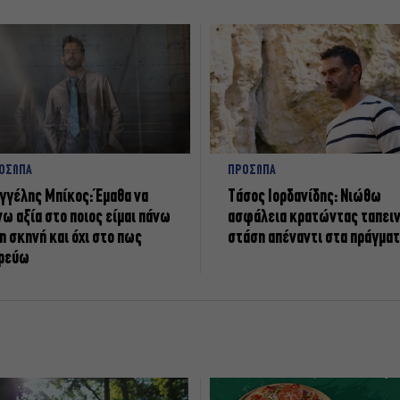
ΟΣΩΠΑ
ΠΡΟΣΩΠΑ
γγέλης Μπίκος: Έμαθα να
Tάσος Ιορδανίδης: Νιώθω
νω αξία στο ποιος είμαι πάνω
ασφάλεια κρατώντας ταπει
η σκηνή και όχι στο πως
στάση απέναντι στα πράγμα
ρεύω