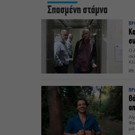
Σπασμένη στάμνα
ΠΡ
Κα
συ
Ο 
σκ
Κλά
το
09.
Εθ
ΠΡ
Θά
α
Λίγ
Φε
μιλ