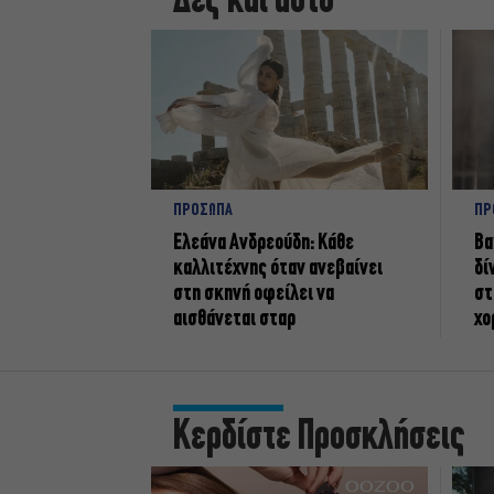
Δες και αυτό
ΠΡΟΣΩΠΑ
ΠΡ
Ελεάνα Ανδρεούδη: Κάθε
Βα
καλλιτέχνης όταν ανεβαίνει
δί
στη σκηνή οφείλει να
στ
αισθάνεται σταρ
χο
Κερδίστε Προσκλήσεις