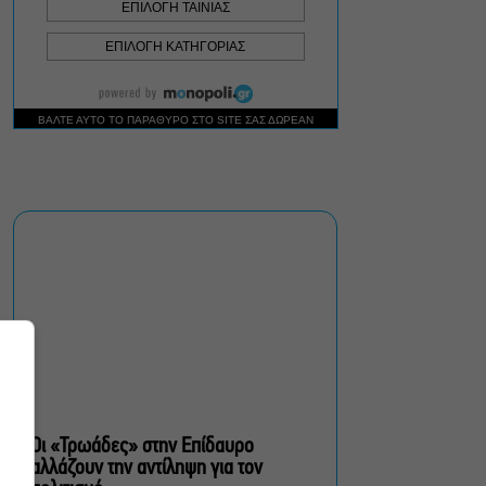
Μιρέλα Πάχου – Αδάμ
Τσαρούχης: Τα αξέχαστα
ντουέτα του ελληνικού
σινεμά στην Ταράτσα του
Λαμπέτη
Μουσική Τεχνόπολη 2026:
Η συναυλιακή σεζόν
κορυφώνεται τον
Σεπτέμβριο
Τουλάχιστον 1.500 έλεγχοι
σε 300 παραλίες –
Πρόστιμα έως 73.000€ για
αυθαίρετες καταλήψεις
Οι «Τρωάδες» στην Επίδαυρο
αλλάζουν την αντίληψη για τον