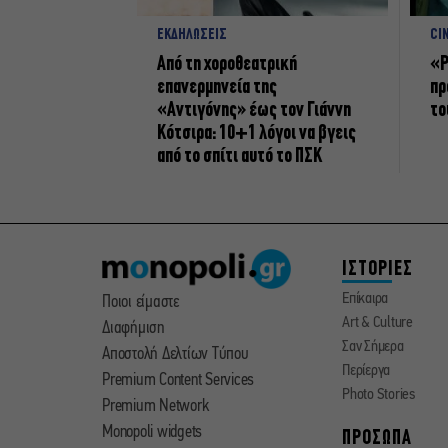
ΕΚΔΗΛΩΣΕΙΣ
CI
Από τη χοροθεατρική
«Ρ
επανερμηνεία της
πρ
«Αντιγόνης» έως τον Γιάννη
το
Κότσιρα: 10+1 λόγοι να βγεις
από το σπίτι αυτό το ΠΣΚ
ΙΣΤΟΡΙΕΣ
Επίκαιρα
Ποιοι είμαστε
Art & Culture
Διαφήμιση
Σαν Σήμερα
Αποστολή Δελτίων Τύπου
Περίεργα
Premium Content Services
Photo Stories
Premium Network
Monopoli widgets
ΠΡΟΣΩΠΑ