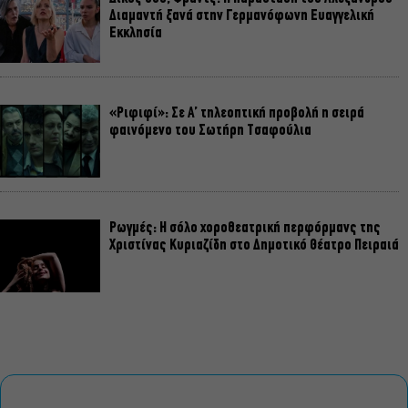
Διαμαντή ξανά στην Γερμανόφωνη Ευαγγελική
Εκκλησία
«Ριφιφί»: Σε Α’ τηλεοπτική προβολή η σειρά
φαινόμενο του Σωτήρη Τσαφούλια
Ρωγμές: Η σόλο χοροθεατρική περφόρμανς της
Χριστίνας Κυριαζίδη στο Δημοτικό Θέατρο Πειραιά