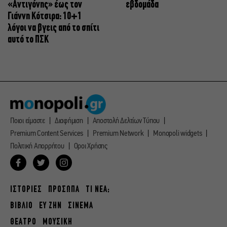
«Αντιγόνης» έως τον
εβδομάδα
Γιάννη Κότσιρα: 10+1
λόγοι να βγεις από το σπίτι
αυτό το ΠΣΚ
Ποιοι είμαστε
Διαφήμιση
Αποστολή Δελτίων Τύπου
Premium Content Services
Premium Network
Monopoli widgets
Πολιτική Απορρήτου
Οροι Χρήσης
ΙΣΤΟΡΙΕΣ
ΠΡΟΣΩΠΑ
ΤΙ ΝΕΑ;
ΒΙΒΛΙΟ
ΕΥ ΖΗΝ
ΣΙΝΕΜΑ
ΘΕΑΤΡΟ
ΜΟΥΣΙΚΗ