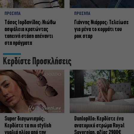
ΠΡΟΣΩΠΑ
ΠΡΟΣΩΠΑ
Tάσος Ιορδανίδης: Νιώθω
Γιάννης Νιάρρος: Τελείωσε
ασφάλεια κρατώντας
για μένα το κομμάτι του
ταπεινή στάση απέναντι
ροκ σταρ
στα πράγματα
Κερδίστε Προσκλήσεις
Super διαγωνισμός:
Dunlopillo: Κερδίστε ένα
Κερδίστε τα πιο stylish
ανατομικό στρώμα Royal
γυαλιά ηλίου από την
Sovereign, αξίας 2900€