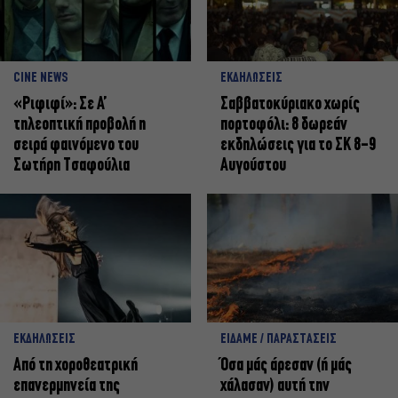
CINE NEWS
ΕΚΔΗΛΩΣΕΙΣ
«Ριφιφί»: Σε Α’
Σαββατοκύριακο χωρίς
τηλεοπτική προβολή η
πορτοφόλι: 8 δωρεάν
σειρά φαινόμενο του
εκδηλώσεις για το ΣΚ 8-9
Σωτήρη Τσαφούλια
Αυγούστου
ΕΚΔΗΛΩΣΕΙΣ
ΕΙΔΑΜΕ / ΠΑΡΑΣΤΑΣΕΙΣ
Από τη χοροθεατρική
Όσα μάς άρεσαν (ή μάς
επανερμηνεία της
χάλασαν) αυτή την