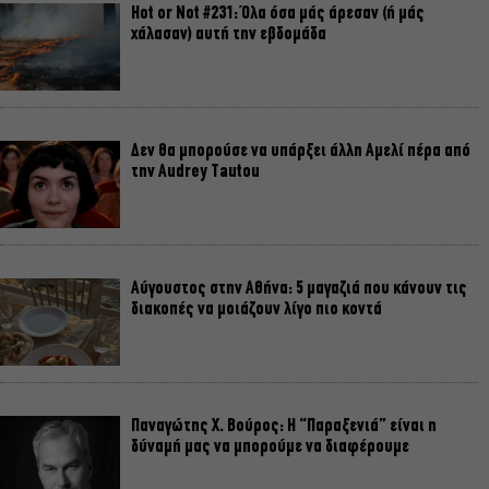
Hot or Not #231: Όλα όσα μάς άρεσαν (ή μάς
χάλασαν) αυτή την εβδομάδα
Δεν θα μπορούσε να υπάρξει άλλη Αμελί πέρα από
την Audrey Tautou
Αύγουστος στην Αθήνα: 5 μαγαζιά που κάνουν τις
διακοπές να μοιάζουν λίγο πιο κοντά
Παναγώτης Χ. Βούρος: Η “Παραξενιά” είναι η
δύναμή μας να μπορούμε να διαφέρουμε