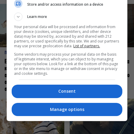
Store and/or access information on a device
Learn more
Your personal data will be processed and information from
your device (cookies, unique identifiers, and other device
data) may be stored by, accessed by and shared with 212
partners, or used specifically by this site. We and our partners
may use precise geolocation data.
List of partners.
ΠΡΟΣΩΠΑ
ΠΡΟΣΩΠΑ
Some vendors may process your personal data on the basis
of legitimate interest, which you can object to by managing
Ελεάνα Ανδρεούδη: Κάθε
Βαγγέλης Μπίκος: Έμαθα να
your options below. Look for a link at the bottom of this page
καλλιτέχνης όταν
δίνω αξία στο ποιος είμαι
or in the site menu to manage or withdraw consent in privacy
and cookie settings.
ανεβαίνει στη σκηνή
πάνω στη σκηνή και όχι στο
οφείλει να αισθάνεται
πως χορεύω
σταρ
Consent
Manage options