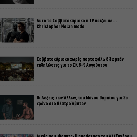
Αυτό το Σαββατοκύριακο η TV παίζει σε…
Christopher Nolan mode
Σαββατοκύριακο χωρίς πορτοφόλι: 8 δωρεάν
εκδηλώσεις για το ΣΚ 8-9 Αυγούστου
Οι Λέξεις των Άλλων, του Μάνου Θηραίου για 3ο
χρόνο στο Θέατρο Άβατον
Δικός σου, Φραντς: Η παράσταση του Αλέξανδρου