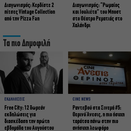
Διαγωνισμός: Κερδίστε 2
Διαγωνισμός: “Ρωμαίος
πίτσες Vintage Collection
και Ιουλιέτα” του Μποστ
από την Pizza Fan
στο Θέατρο Ρεματιάς στο
Χαλάνδρι
Τα πιο Δημοφιλή
ΕΚΔΗΛΩΣΕΙΣ
CINE NEWS
Free City: 12 δωρεάν
Ραντεβού στα Σινεμά #5:
εκδηλώσεις για
Θερινό Άνεσις, η πιο ήσυχη
διασκέδαση την πρώτη
ταράτσα πάνω στην πιο
εβδομάδα του Αυγούστου
ανήσυχη λεωφόρο