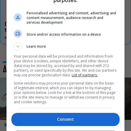
purposes:
Personalised advertising and content, advertising and
content measurement, audience research and
services development
Οι «Τρωάδες» στην Επίδαυρο αλλάζουν την αντίληψη για
τον πολιτισμό
Store and/or access information on a device
DON'T MISS
Learn more
Your personal data will be processed and information from
your device (cookies, unique identifiers, and other device
data) may be stored by, accessed by and shared with 212
Δες και αυτό
partners, or used specifically by this site. We and our partners
may use precise geolocation data.
List of partners.
Some vendors may process your personal data on the basis
of legitimate interest, which you can object to by managing
your options below. Look for a link at the bottom of this page
or in the site menu to manage or withdraw consent in privacy
and cookie settings.
Consent
ΠΡΟΣΩΠΑ
ΠΡΟΣΩΠΑ