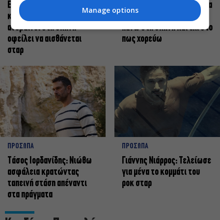
Ελεάνα Ανδρεούδη: Κάθε
Βαγγέλης Μπίκος: Έμαθα να
Manage options
καλλιτέχνης όταν
δίνω αξία στο ποιος είμαι
ανεβαίνει στη σκηνή
πάνω στη σκηνή και όχι στο
οφείλει να αισθάνεται
πως χορεύω
σταρ
ΠΡΟΣΩΠΑ
ΠΡΟΣΩΠΑ
Tάσος Ιορδανίδης: Νιώθω
Γιάννης Νιάρρος: Τελείωσε
ασφάλεια κρατώντας
για μένα το κομμάτι του
ταπεινή στάση απέναντι
ροκ σταρ
στα πράγματα