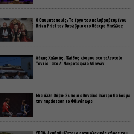
Ο Θαυματοποιός: Το έργο του πολυβραβευμένου
Brian Friel τον Οκτώβριο στο Θέατρο Μπέλλος
Λάκης Χαλκιάς: Πλήθος κόσμου στο τελευταίο
“αντίο” στο Α’ Νεκροταφείο Αθηνών
Μια άλλη Θήβα: Σε ποια αθηναϊκά θέατρα θα δούμε
την παράσταση το Φθινόπωρο
ΥΠΠΟ: Αναβαθμίζεται ο αρχαιολογικός χώρος του