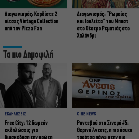
Διαγωνισμός: Κερδίστε 2
Διαγωνισμός: “Ρωμαίος
πίτσες Vintage Collection
και Ιουλιέτα” του Μποστ
από την Pizza Fan
στο Θέατρο Ρεματιάς στο
Χαλάνδρι
Τα πιο Δημοφιλή
ΕΚΔΗΛΩΣΕΙΣ
CINE NEWS
Free City: 12 δωρεάν
Ραντεβού στα Σινεμά #5:
εκδηλώσεις για
Θερινό Άνεσις, η πιο ήσυχη
διασκέδαση την πρώτη
ταράτσα πάνω στην πιο