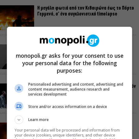
Η μεγάλη φωτιά από τον Κιθαιρώνα έως το Πόρτο
Γερμενό, σ’ ένα συγκλονιστικό timelapse
Ο Γιάννης Χαρούλης θα δώσει μια τελευταία
καλοκαιρινή συναυλία στο Θέατρο Γης
monopoli.gr asks for your consent to use
your personal data for the following
purposes:
Personalised advertising and content, advertising and
πολίτες β’ κατηγορίας, του Brian Friel για β’ σεζόν
content measurement, audience research and
στο Θέατρο Τζένη Καρέζη
services development
Store and/or access information on a device
Learn more
Στο «κόκκινο» ο κίνδυνος πυρκαγιάς σήμερα σε
Your personal data will be processed and information from
Αττική, Στερεά Ελλάδα και Βόρειο Αιγαίο
your device (cookies, unique identifiers, and other device