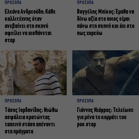
ΠΡΟΣΩΠΑ
ΠΡΟΣΩΠΑ
Ελεάνα Ανδρεούδη: Κάθε
Βαγγέλης Μπίκος: Έμαθα να
καλλιτέχνης όταν
δίνω αξία στο ποιος είμαι
ανεβαίνει στη σκηνή
πάνω στη σκηνή και όχι στο
οφείλει να αισθάνεται
πως χορεύω
σταρ
ΠΡΟΣΩΠΑ
ΠΡΟΣΩΠΑ
Tάσος Ιορδανίδης: Νιώθω
Γιάννης Νιάρρος: Τελείωσε
ασφάλεια κρατώντας
για μένα το κομμάτι του
ταπεινή στάση απέναντι
ροκ σταρ
στα πράγματα