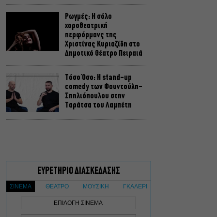
Ρωγμές: Η σόλο
χοροθεατρική
περφόρμανς της
Χριστίνας Κυριαζίδη στο
Δημοτικό Θέατρο Πειραιά
Τόσο Όσο: Η stand-up
comedy των Φουντούλη-
Σπηλιόπουλου στην
Ταράτσα του Λαμπέτη
Μιρέλα Πάχου – Αδάμ
Τσαρούχης: Τα αξέχαστα
ντουέτα του ελληνικού
σινεμά στην Ταράτσα του
Λαμπέτη
Μουσική Τεχνόπολη 2026:
Η συναυλιακή σεζόν
κορυφώνεται τον