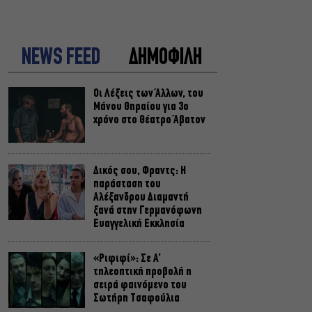
NEWS FEED
ΔΗΜΟΦΙΛΗ
Οι Λέξεις των Άλλων, του
Μάνου Θηραίου για 3ο
χρόνο στο Θέατρο Άβατον
Δικός σου, Φραντς: Η
παράσταση του
Αλέξανδρου Διαμαντή
ξανά στην Γερμανόφωνη
Ευαγγελική Εκκλησία
«Ριφιφί»: Σε Α’
τηλεοπτική προβολή η
σειρά φαινόμενο του
Σωτήρη Τσαφούλια