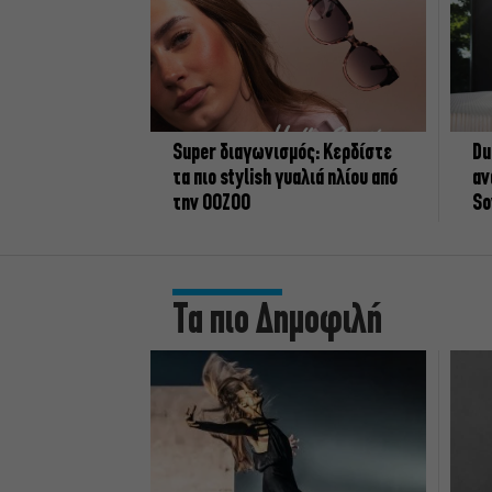
Super διαγωνισμός: Κερδίστε
Du
τα πιο stylish γυαλιά ηλίου από
αν
την OOZOO
So
Τα πιο Δημοφιλή