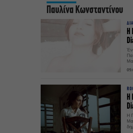
Παυλίνα Κωνσταντίνου
ΔΙ
H 
Di
Έν
Πα
Μαΐ
09.
RO
Η 
Di
Η Π
Μα
δη