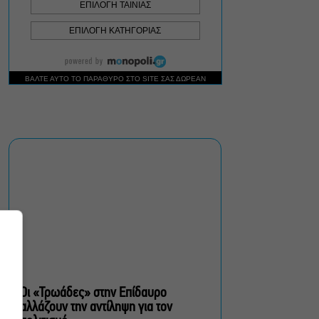
Σεπτέμβριο
Τουλάχιστον 1.500 έλεγχοι
σε 300 παραλίες –
Πρόστιμα έως 73.000€ για
αυθαίρετες καταλήψεις
Μια μικρή παρηγοριά:
Πέντε διηγήματα του
Ρέυμοντ Κάρβερ γίνονται
παράσταση στο studio
Μαυρομιχάλη
Ραντεβού στα Σινεμά #6:
Κάρμεν, εκεί όπου η
γειτονιά δίνει σινεφίλ
ραντεβού
Οι «Τρωάδες» στην Επίδαυρο
αλλάζουν την αντίληψη για τον