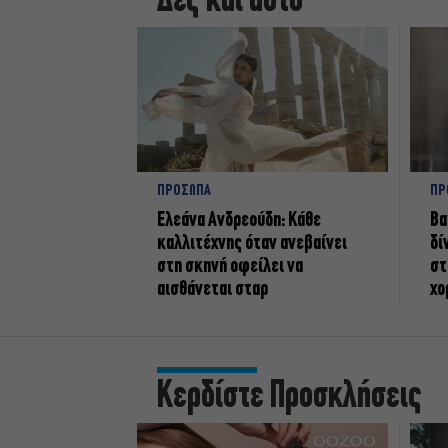
Δες και αυτό
ΠΡΟΣΩΠΑ
ΠΡ
Ελεάνα Ανδρεούδη: Κάθε
Βα
καλλιτέχνης όταν ανεβαίνει
δί
στη σκηνή οφείλει να
στ
αισθάνεται σταρ
χο
Κερδίστε Προσκλήσεις