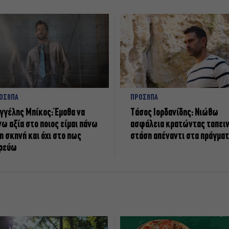
ΟΣΩΠΑ
ΠΡΟΣΩΠΑ
γγέλης Μπίκος: Έμαθα να
Tάσος Ιορδανίδης: Νιώθω
νω αξία στο ποιος είμαι πάνω
ασφάλεια κρατώντας ταπει
η σκηνή και όχι στο πως
στάση απέναντι στα πράγμα
ρεύω