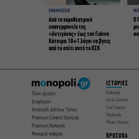
ΕΚΔΗΛΩΣΕΙΣ
ΜΟ
Από τη χοροθεατρική
Ο 
επανερμηνεία της
μι
«Αντιγόνης» έως τον Γιάννη
συ
Κότσιρα: 10+1 λόγοι να βγεις
από το σπίτι αυτό το ΠΣΚ
ΙΣΤΟΡΙΕΣ
Επίκαιρα
Ποιοι είμαστε
Art & Culture
Διαφήμιση
Σαν Σήμερα
Αποστολή Δελτίων Τύπου
Περίεργα
Premium Content Services
Photo Stories
Premium Network
Monopoli widgets
ΠΡΟΣΩΠΑ