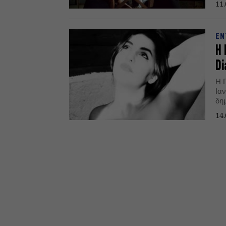
11.
ΕΝ
Η 
Di
Η Π
Ια
δη
14.