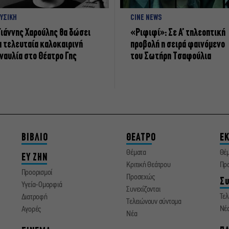
ΥΣΙΚΗ
CINE NEWS
Γιάννης Χαρούλης θα δώσει
«Ριφιφί»: Σε Α’ τηλεοπτική
α τελευταία καλοκαιρινή
προβολή η σειρά φαινόμενο
ναυλία στο Θέατρο Γης
του Σωτήρη Τσαφούλια
ΒΙΒΛΙΟ
ΘΕΑΤΡΟ
ΕΚ
Θέματα
Θέ
ΕΥ ΖΗΝ
Κριτική Θεάτρου
Πρ
Προορισμοί
Προσεχώς
Συ
Υγεία-Ομορφιά
Συνεχίζονται
Τελ
Διατροφή
Τελειώνουν σύντομα
Νέ
Αγορές
Νέα