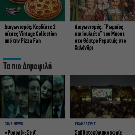
Διαγωνισμός: Κερδίστε 2
Διαγωνισμός: “Ρωμαίος
πίτσες Vintage Collection
και Ιουλιέτα” του Μποστ
από την Pizza Fan
στο Θέατρο Ρεματιάς στο
Χαλάνδρι
Τα πιο Δημοφιλή
CINE NEWS
ΕΚΔΗΛΩΣΕΙΣ
«Ριφιφί»: Σε Α’
Σαββατοκύριακο χωρίς