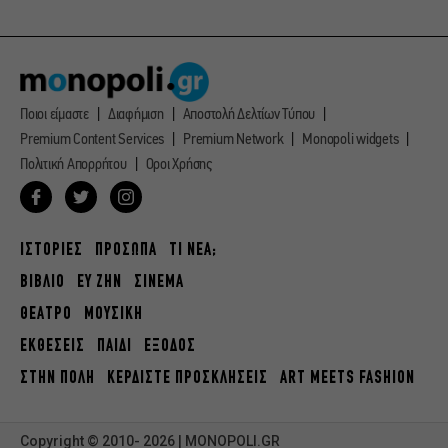
Ποιοι είμαστε
Διαφήμιση
Αποστολή Δελτίων Τύπου
Premium Content Services
Premium Network
Monopoli widgets
Πολιτική Απορρήτου
Οροι Χρήσης
ΙΣΤΟΡΙΕΣ
ΠΡΟΣΩΠΑ
ΤΙ ΝΕΑ;
ΒΙΒΛΙΟ
ΕΥ ΖΗΝ
ΣΙΝΕΜΑ
ΘΕΑΤΡΟ
ΜΟΥΣΙΚΗ
ΕΚΘΕΣΕΙΣ
ΠΑΙΔΙ
ΕΞΟΔΟΣ
ΣΤΗΝ ΠΟΛΗ
ΚΕΡΔΙΣΤΕ ΠΡΟΣΚΛΗΣΕΙΣ
ART MEETS FASHION
Copyright © 2010- 2026 | MONOPOLI.GR