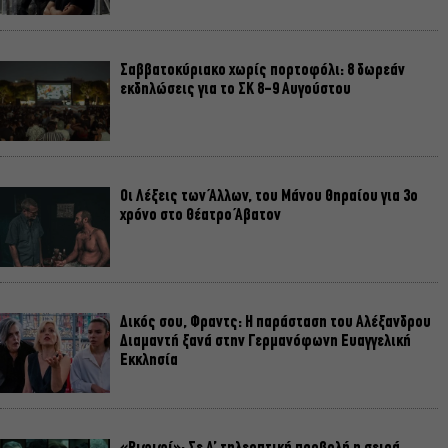
Σαββατοκύριακο χωρίς πορτοφόλι: 8 δωρεάν
εκδηλώσεις για το ΣΚ 8-9 Αυγούστου
Οι Λέξεις των Άλλων, του Μάνου Θηραίου για 3ο
χρόνο στο Θέατρο Άβατον
Δικός σου, Φραντς: Η παράσταση του Αλέξανδρου
Διαμαντή ξανά στην Γερμανόφωνη Ευαγγελική
Εκκλησία