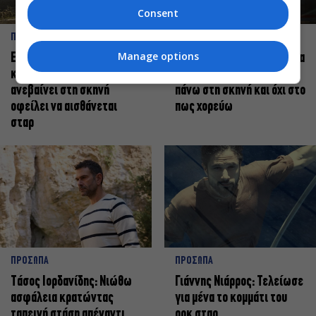
Consent
ΠΡΟΣΩΠΑ
ΠΡΟΣΩΠΑ
Manage options
Ελεάνα Ανδρεούδη: Κάθε
Βαγγέλης Μπίκος: Έμαθα να
καλλιτέχνης όταν
δίνω αξία στο ποιος είμαι
ανεβαίνει στη σκηνή
πάνω στη σκηνή και όχι στο
οφείλει να αισθάνεται
πως χορεύω
σταρ
ΠΡΟΣΩΠΑ
ΠΡΟΣΩΠΑ
Tάσος Ιορδανίδης: Νιώθω
Γιάννης Νιάρρος: Τελείωσε
ασφάλεια κρατώντας
για μένα το κομμάτι του
ταπεινή στάση απέναντι
ροκ σταρ