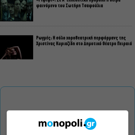
«Ριφιφί»: Σε Α’ τηλεοπτική προβολή η σειρά
φαινόμενο του Σωτήρη Τσαφούλια
Ρωγμές: Η σόλο χοροθεατρική περφόρμανς της
Χριστίνας Κυριαζίδη στο Δημοτικό Θέατρο Πειραιά