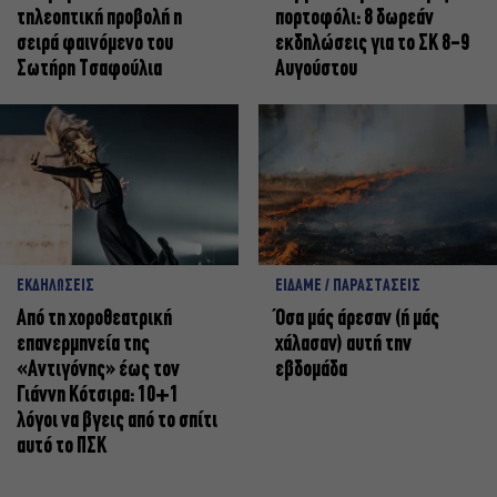
τηλεοπτική προβολή η
πορτοφόλι: 8 δωρεάν
σειρά φαινόμενο του
εκδηλώσεις για το ΣΚ 8-9
Σωτήρη Τσαφούλια
Αυγούστου
ΕΚΔΗΛΩΣΕΙΣ
ΕΙΔΑΜΕ / ΠΑΡΑΣΤΑΣΕΙΣ
Από τη χοροθεατρική
Όσα μάς άρεσαν (ή μάς
επανερμηνεία της
χάλασαν) αυτή την
«Αντιγόνης» έως τον
εβδομάδα
Γιάννη Κότσιρα: 10+1
λόγοι να βγεις από το σπίτι
αυτό το ΠΣΚ