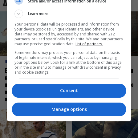
Store and/or access information on a device
Δες και αυτό
Learn more
Your personal data will be processed and information from
your device (cookies, unique identifiers, and other device
data) may be stored by, accessed by and shared with 212
partners, or used specifically by this site. We and our partners
may use precise geolocation data.
List of partners.
Some vendors may process your personal data on the basis
of legitimate interest, which you can object to by managing
ΠΡΟΣΩΠΑ
ΠΡΟΣΩΠΑ
your options below. Look for a link at the bottom of this page
or in the site menu to manage or withdraw consent in privacy
Ελεάνα Ανδρεούδη: Κάθε
Βαγγέλης Μπίκος: Έμαθα να
and cookie settings.
καλλιτέχνης όταν
δίνω αξία στο ποιος είμαι
ανεβαίνει στη σκηνή
πάνω στη σκηνή και όχι στο
Consent
οφείλει να αισθάνεται
πως χορεύω
σταρ
Manage options