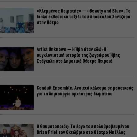
«Κλεμμένος Πειρατής» – «Beauty and Blue»: Το
διπλό εκθεσιακό ταξίδι του Απόστολου Χαντζαρά
στην Πάτμο
Artist Unknown – Η Ήβη ήταν εδώ: Η
συγκλονιστική ιστορία της ζωγράφου Ήβης
Στάγκαλη στο Δημοτικό Θέατρο Πειραιά
Conduit Ensemble: Ανοιχτό κάλεσμα σε μουσικούς
για τη δημιουργία ορχήστρας δωματίου
Ο Θαυματοποιός: Το έργο του πολυβραβευμένου
Brian Friel τον Οκτώβριο στο Θέατρο Μπέλλος