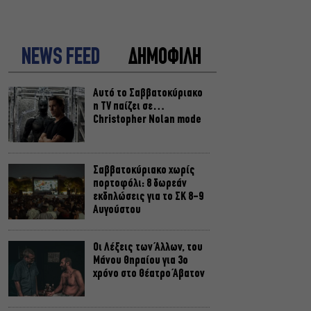
NEWS FEED
ΔΗΜΟΦΙΛΗ
Αυτό το Σαββατοκύριακο
η TV παίζει σε…
Christopher Nolan mode
Σαββατοκύριακο χωρίς
πορτοφόλι: 8 δωρεάν
εκδηλώσεις για το ΣΚ 8-9
Αυγούστου
Οι Λέξεις των Άλλων, του
Μάνου Θηραίου για 3ο
χρόνο στο Θέατρο Άβατον