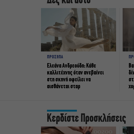
Δες και αυτό
ΠΡΟΣΩΠΑ
ΠΡ
Ελεάνα Ανδρεούδη: Κάθε
Βα
καλλιτέχνης όταν ανεβαίνει
δί
στη σκηνή οφείλει να
στ
αισθάνεται σταρ
χο
Κερδίστε Προσκλήσεις