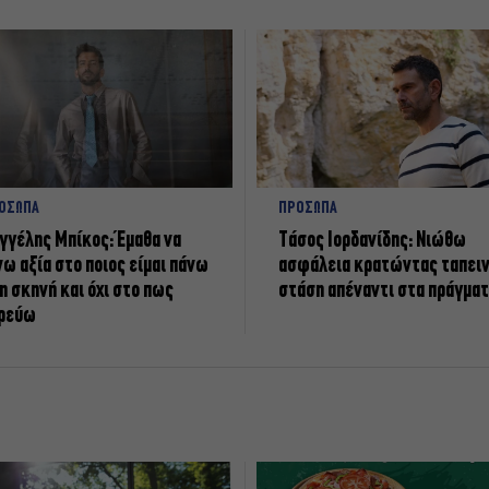
ΟΣΩΠΑ
ΠΡΟΣΩΠΑ
γγέλης Μπίκος: Έμαθα να
Tάσος Ιορδανίδης: Νιώθω
νω αξία στο ποιος είμαι πάνω
ασφάλεια κρατώντας ταπει
η σκηνή και όχι στο πως
στάση απέναντι στα πράγμα
ρεύω