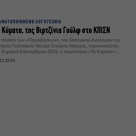
ΑΜΑΤΟΠΟΙΗΜΕΝΗ ΛΟΓΟΤΕΧΝΙΑ
 Κύματα, της Βιρτζίνια Γούλφ στο ΚΠΙΣΝ
ο πλαίσο των «Παραβάσεων», του Θεατρικού Αναλογίου του
ντρου Πολιτισμού Ίδρυμα Σταύρος Νιάρχος, παρουσιάζεται,
ν Κυριακή 8 Δεκεμβρίου 2019, η παράσταση «Τα Κύματα»,
σισμένη στο ομότιτλο μυθιστόρημα της Βιρτζίνια Γούλφ, υπό
12.2019
 σκηνοθετική επιμέλεια του Δημήτρη Καραντζά.