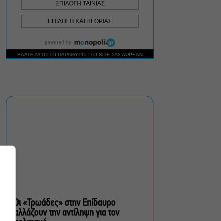
Μιρέλα Πάχου – Αδάμ
Τσαρούχης: Τα αξέχαστα
ντουέτα του ελληνικού
σινεμά στην Ταράτσα του
Λαμπέτη
Μουσική Τεχνόπολη 2026:
Η συναυλιακή σεζόν
κορυφώνεται τον
Σεπτέμβριο
Τουλάχιστον 1.500 έλεγχοι
σε 300 παραλίες –
Πρόστιμα έως 73.000€ για
αυθαίρετες καταλήψεις
Οι «Τρωάδες» στην Επίδαυρο
αλλάζουν την αντίληψη για τον