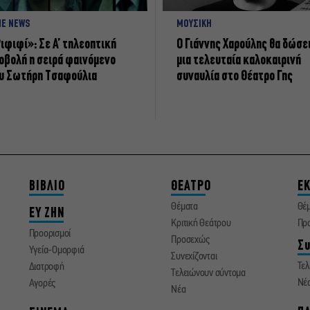
NE NEWS
ΜΟΥΣΙΚΗ
ιφιφί»: Σε Α’ τηλεοπτική
Ο Γιάννης Χαρούλης θα δώσε
οβολή η σειρά φαινόμενο
μια τελευταία καλοκαιρινή
υ Σωτήρη Τσαφούλια
συναυλία στο Θέατρο Γης
ΒΙΒΛΙΟ
ΘΕΑΤΡΟ
ΕΚ
Θέματα
Θέ
ΕΥ ΖΗΝ
Κριτική Θεάτρου
Πρ
Προορισμοί
Προσεχώς
Συ
Υγεία-Ομορφιά
Συνεχίζονται
Τελ
Διατροφή
Τελειώνουν σύντομα
Νέ
Αγορές
Νέα