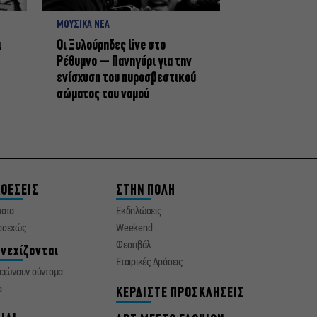
ΜΟΥΣΙΚΑ ΝΕΑ
ι
Οι Ξυλούρηδες live στο
Ρέθυμνο – Πανηγύρι για την
ενίσχυση του πυροσβεστικού
σώματος του νομού
ΘΕΣΕΙΣ
ΣΤΗΝ ΠΟΛΗ
ματα
Εκδηλώσεις
οσεχώς
Weekend
Φεστιβάλ
νεχίζονται
Εταιρικές Δράσεις
ειώνουν σύντομα
α
ΚΕΡΔΙΣΤΕ ΠΡΟΣΚΛΗΣΕΙΣ