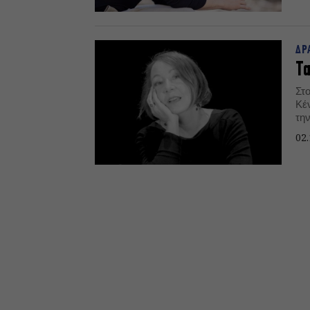
ΔΡ
Τα
Στ
Κέ
τη
βα
02.
τη