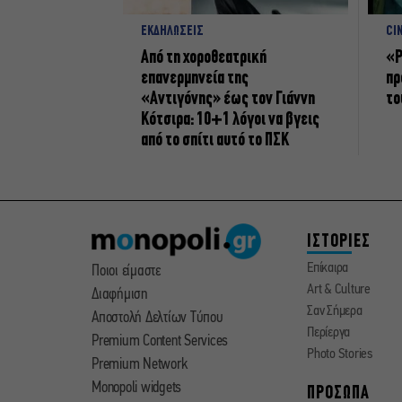
ΕΚΔΗΛΩΣΕΙΣ
CI
Από τη χοροθεατρική
«Ρ
επανερμηνεία της
πρ
«Αντιγόνης» έως τον Γιάννη
το
Κότσιρα: 10+1 λόγοι να βγεις
από το σπίτι αυτό το ΠΣΚ
ΙΣΤΟΡΙΕΣ
Επίκαιρα
Ποιοι είμαστε
Art & Culture
Διαφήμιση
Σαν Σήμερα
Αποστολή Δελτίων Τύπου
Περίεργα
Premium Content Services
Photo Stories
Premium Network
Monopoli widgets
ΠΡΟΣΩΠΑ