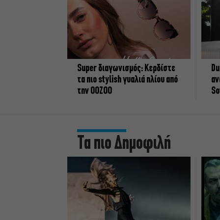
Super διαγωνισμός: Κερδίστε
Du
τα πιο stylish γυαλιά ηλίου από
αν
την OOZOO
So
Τα πιο Δημοφιλή