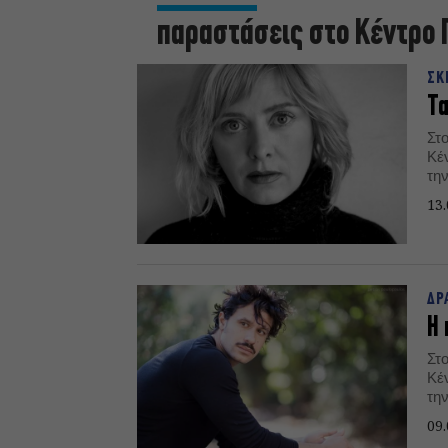
παραστάσεις στο Κέντρο 
ΣΚ
Τα
Στ
Κέ
τη
πο
13.
Δη
ΔΡ
Η 
Στ
Κέ
τη
πια
09.