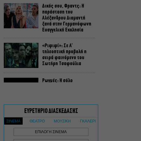
Δικός σου, Φραντς: Η
παράσταση του
Αλέξανδρου Διαμαντή
ξανά στην Γερμανόφωνη
Ευαγγελική Εκκλησία
«Ριφιφί»: Σε Α’
τηλεοπτική προβολή η
σειρά φαινόμενο του
Σωτήρη Τσαφούλια
Ρωγμές: Η σόλο
χοροθεατρική
περφόρμανς της
Χριστίνας Κυριαζίδη στο
Δημοτικό Θέατρο Πειραιά
Τόσο Όσο: Η stand-up
comedy των Φουντούλη-
Σπηλιόπουλου στην
Ταράτσα του Λαμπέτη