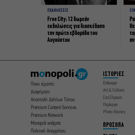
ΕΚΔΗΛΩΣΕΙΣ
CI
Free City: 12 δωρεάν
Ρα
εκδηλώσεις για διασκέδαση
Θε
την πρώτη εβδομάδα του
τα
Αυγούστου
αν
ΙΣΤΟΡΙΕΣ
Επίκαιρα
Ποιοι είμαστε
Art & Culture
Διαφήμιση
Σαν Σήμερα
Αποστολή Δελτίων Τύπου
Περίεργα
Premium Content Services
Photo Stories
Premium Network
Monopoli widgets
ΠΡΟΣΩΠΑ
Πολιτική Απορρήτου