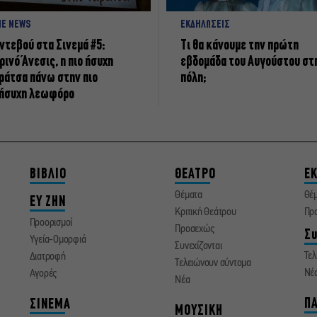
NE NEWS
ΕΚΔΗΛΩΣΕΙΣ
ντεβού στα Σινεμά #5:
Τι θα κάνουμε την πρώτη
ρινό Άνεσις, η πιο ήσυχη
εβδομάδα του Αυγούστου στ
ράτσα πάνω στην πιο
πόλη;
ήσυχη λεωφόρο
ΒΙΒΛΙΟ
ΘΕΑΤΡΟ
ΕΚ
Θέματα
Θέ
ΕΥ ΖΗΝ
Κριτική Θεάτρου
Πρ
Προορισμοί
Προσεχώς
Συ
Υγεία-Ομορφιά
Συνεχίζονται
Τελ
Διατροφή
Τελειώνουν σύντομα
Νέ
Αγορές
Νέα
ΠΑ
ΣΙΝΕΜΑ
ΜΟΥΣΙΚΗ