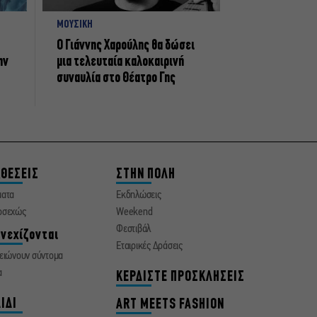
ΜΟΥΣΙΚΗ
Ο Γιάννης Χαρούλης θα δώσει
ην
μια τελευταία καλοκαιρινή
συναυλία στο Θέατρο Γης
ΘΕΣΕΙΣ
ΣΤΗΝ ΠΟΛΗ
ματα
Εκδηλώσεις
οσεχώς
Weekend
Φεστιβάλ
νεχίζονται
Εταιρικές Δράσεις
ειώνουν σύντομα
α
ΚΕΡΔΙΣΤΕ ΠΡΟΣΚΛΗΣΕΙΣ
ΙΔΙ
ART MEETS FASHION