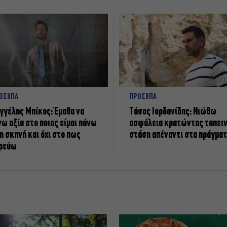
ΟΣΩΠΑ
ΠΡΟΣΩΠΑ
γγέλης Μπίκος: Έμαθα να
Tάσος Ιορδανίδης: Νιώθω
νω αξία στο ποιος είμαι πάνω
ασφάλεια κρατώντας ταπει
η σκηνή και όχι στο πως
στάση απέναντι στα πράγμα
ρεύω