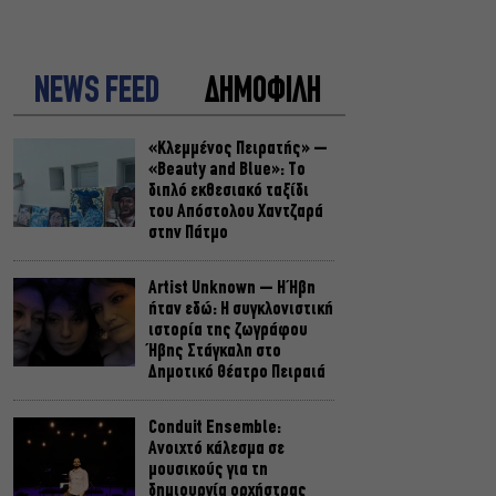
NEWS FEED
ΔΗΜΟΦΙΛΗ
«Κλεμμένος Πειρατής» –
«Beauty and Blue»: Το
διπλό εκθεσιακό ταξίδι
του Απόστολου Χαντζαρά
στην Πάτμο
Artist Unknown – Η Ήβη
ήταν εδώ: Η συγκλονιστική
ιστορία της ζωγράφου
Ήβης Στάγκαλη στο
Δημοτικό Θέατρο Πειραιά
Conduit Ensemble:
Ανοιχτό κάλεσμα σε
μουσικούς για τη
δημιουργία ορχήστρας