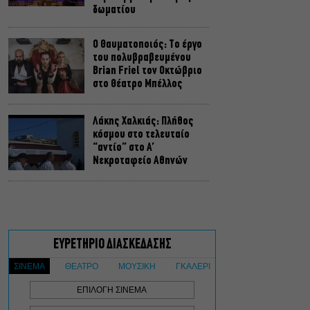
δωματίου
Ο Θαυματοποιός: Το έργο
του πολυβραβευμένου
Brian Friel τον Οκτώβριο
στο Θέατρο Μπέλλος
Λάκης Χαλκιάς: Πλήθος
κόσμου στο τελευταίο
“αντίο” στο Α’
Νεκροταφείο Αθηνών
Μια άλλη Θήβα: Σε ποια
αθηναϊκά θέατρα θα δούμε
την παράσταση το
Φθινόπωρο
ΥΠΠΟ: Αναβαθμίζεται ο
αρχαιολογικός χώρος του
Ραμνούντος