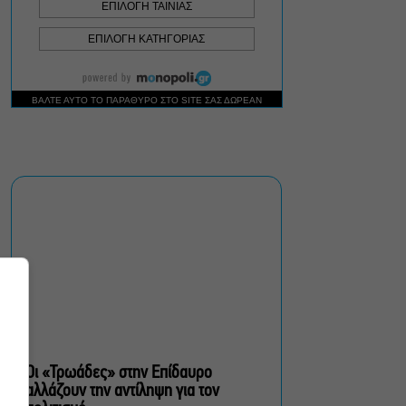
Δήμος Αθηναίων:
Απομάκρυνση 240
τραπεζοκαθισμάτων σε 13
επιχειρησιακές δράσεις
«Θάλασσα από γυαλί»:
Παγκόσμια πρεμιέρα για τη
νέα ταινία του Αλέξη
Αλεξίου
«Δυο μαύρα πουκάμισα»:
Το πρώτο trailer της
νέας, πολυαναμενόμενης
δραματικής σειράς του
MEGA
Οι «Τρωάδες» στην Επίδαυρο
αλλάζουν την αντίληψη για τον