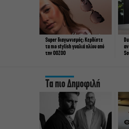
Super διαγωνισμός: Κερδίστε
Du
τα πιο stylish γυαλιά ηλίου από
αν
την OOZOO
So
Τα πιο Δημοφιλή