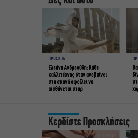
Δες και αυτό
ΠΡΟΣΩΠΑ
ΠΡ
Ελεάνα Ανδρεούδη: Κάθε
Βα
καλλιτέχνης όταν ανεβαίνει
δί
στη σκηνή οφείλει να
στ
αισθάνεται σταρ
χο
Κερδίστε Προσκλήσεις