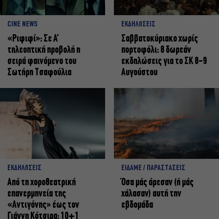
CINE NEWS
ΕΚΔΗΛΩΣΕΙΣ
«Ριφιφί»: Σε Α’
Σαββατοκύριακο χωρίς
τηλεοπτική προβολή η
πορτοφόλι: 8 δωρεάν
σειρά φαινόμενο του
εκδηλώσεις για το ΣΚ 8-9
Σωτήρη Τσαφούλια
Αυγούστου
ΕΚΔΗΛΩΣΕΙΣ
ΕΙΔΑΜΕ / ΠΑΡΑΣΤΑΣΕΙΣ
Από τη χοροθεατρική
Όσα μάς άρεσαν (ή μάς
επανερμηνεία της
χάλασαν) αυτή την
«Αντιγόνης» έως τον
εβδομάδα
Γιάννη Κότσιρα: 10+1