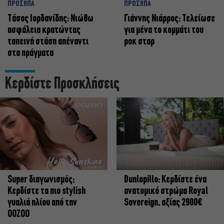
ΠΡΟΣΩΠΑ
ΠΡΟΣΩΠΑ
Tάσος Ιορδανίδης: Νιώθω
Γιάννης Νιάρρος: Τελείωσε
ασφάλεια κρατώντας
για μένα το κομμάτι του
ταπεινή στάση απέναντι
ροκ σταρ
στα πράγματα
Κερδίστε Προσκλήσεις
Super διαγωνισμός:
Dunlopillo: Κερδίστε ένα
Κερδίστε τα πιο stylish
ανατομικό στρώμα Royal
γυαλιά ηλίου από την
Sovereign, αξίας 2900€
OOZOO