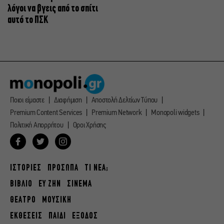
λόγοι να βγεις από το σπίτι
αυτό το ΠΣΚ
Ποιοι είμαστε
Διαφήμιση
Αποστολή Δελτίων Τύπου
Premium Content Services
Premium Network
Monopoli widgets
Πολιτική Απορρήτου
Οροι Χρήσης
ΙΣΤΟΡΙΕΣ
ΠΡΟΣΩΠΑ
ΤΙ ΝΕΑ;
ΒΙΒΛΙΟ
ΕΥ ΖΗΝ
ΣΙΝΕΜΑ
ΘΕΑΤΡΟ
ΜΟΥΣΙΚΗ
ΕΚΘΕΣΕΙΣ
ΠΑΙΔΙ
ΕΞΟΔΟΣ