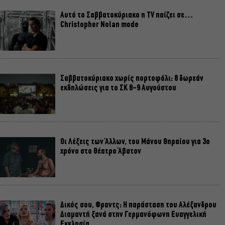
Αυτό το Σαββατοκύριακο η TV παίζει σε…
Christopher Nolan mode
Σαββατοκύριακο χωρίς πορτοφόλι: 8 δωρεάν
εκδηλώσεις για το ΣΚ 8-9 Αυγούστου
Οι Λέξεις των Άλλων, του Μάνου Θηραίου για 3ο
χρόνο στο Θέατρο Άβατον
Δικός σου, Φραντς: Η παράσταση του Αλέξανδρου
Διαμαντή ξανά στην Γερμανόφωνη Ευαγγελική
Εκκλησία