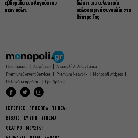
εβδομάδα του Αυγούστου
δώσει μια τελευταία
στην πόλη;
καλοκαιρινή συναυλία στο
Θέατρο Γης
Ποιοι είμαστε
Διαφήμιση
Αποστολή Δελτίων Τύπου
Premium Content Services
Premium Network
Monopoli widgets
Πολιτική Απορρήτου
Οροι Χρήσης
ΙΣΤΟΡΙΕΣ
ΠΡΟΣΩΠΑ
ΤΙ ΝΕΑ;
ΒΙΒΛΙΟ
ΕΥ ΖΗΝ
ΣΙΝΕΜΑ
ΘΕΑΤΡΟ
ΜΟΥΣΙΚΗ