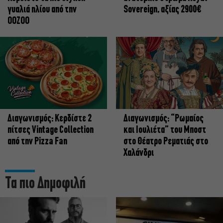
γυαλιά ηλίου από την
Sovereign, αξίας 2900€
OOZOO
Διαγωνισμός: Κερδίστε 2
Διαγωνισμός: “Ρωμαίος
πίτσες Vintage Collection
και Ιουλιέτα” του Μποστ
από την Pizza Fan
στο Θέατρο Ρεματιάς στο
Χαλάνδρι
Τα πιο Δημοφιλή