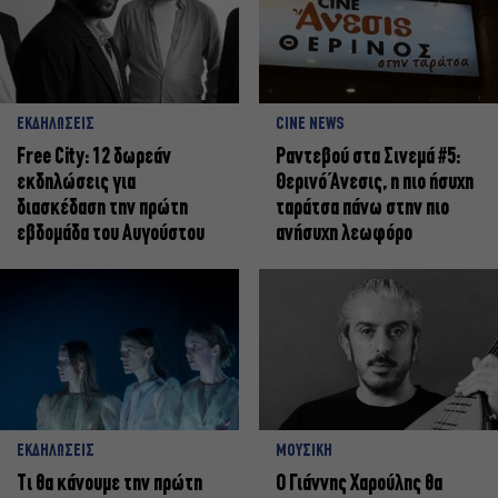
ΕΚΔΗΛΩΣΕΙΣ
CINE NEWS
Free City: 12 δωρεάν
Ραντεβού στα Σινεμά #5:
εκδηλώσεις για
Θερινό Άνεσις, η πιο ήσυχη
διασκέδαση την πρώτη
ταράτσα πάνω στην πιο
εβδομάδα του Αυγούστου
ανήσυχη λεωφόρο
ΕΚΔΗΛΩΣΕΙΣ
ΜΟΥΣΙΚΗ
Τι θα κάνουμε την πρώτη
Ο Γιάννης Χαρούλης θα