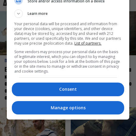
Store and/or access information on a device
Δες και αυτό
Learn more
Your personal data will be processed and information from
your device (cookies, unique identifiers, and other device
data) may be stored by, accessed by and shared with 212
partners, or used specifically by this site. We and our partners
may use precise geolocation data.
List of partners.
Some vendors may process your personal data on the basis
of legitimate interest, which you can object to by managing
ΠΡΟΣΩΠΑ
ΠΡΟΣΩΠΑ
your options below. Look for a link at the bottom of this page
or in the site menu to manage or withdraw consent in privacy
Ελεάνα Ανδρεούδη: Κάθε
Βαγγέλης Μπίκος: Έμαθα να
and cookie settings.
καλλιτέχνης όταν
δίνω αξία στο ποιος είμαι
ανεβαίνει στη σκηνή
πάνω στη σκηνή και όχι στο
Consent
οφείλει να αισθάνεται
πως χορεύω
σταρ
Manage options