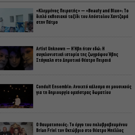
«Κλεμμένος Πειρατής» – «Beauty and Blue»: Το
διπλό εκθεσιακό ταξίδι του Απόστολου Χαντζαρά
στην Πάτμο
Artist Unknown – Η Ήβη ήταν εδώ: Η
συγκλονιστική ιστορία της ζωγράφου Ήβης
Στάγκαλη στο Δημοτικό Θέατρο Πειραιά
Conduit Ensemble: Ανοιχτό κάλεσμα σε μουσικούς
για τη δημιουργία ορχήστρας δωματίου
Ο Θαυματοποιός: Το έργο του πολυβραβευμένου
Brian Friel τον Οκτώβριο στο Θέατρο Μπέλλος