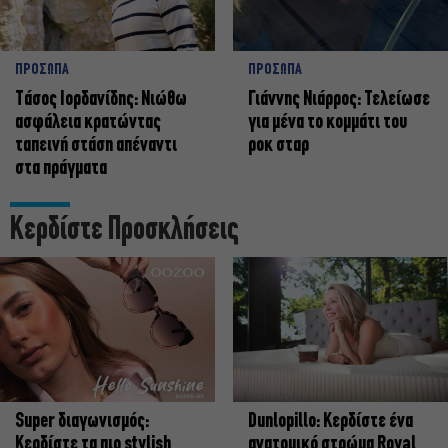
ΠΡΟΣΩΠΑ
ΠΡΟΣΩΠΑ
Tάσος Ιορδανίδης: Νιώθω
Γιάννης Νιάρρος: Τελείωσε
ασφάλεια κρατώντας
για μένα το κομμάτι του
ταπεινή στάση απέναντι
ροκ σταρ
στα πράγματα
Κερδίστε Προσκλήσεις
Super διαγωνισμός:
Dunlopillo: Κερδίστε ένα
Κερδίστε τα πιο stylish
ανατομικό στρώμα Royal