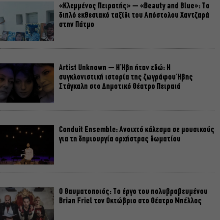
«Κλεμμένος Πειρατής» – «Beauty and Blue»: Το
διπλό εκθεσιακό ταξίδι του Απόστολου Χαντζαρά
στην Πάτμο
Artist Unknown – Η Ήβη ήταν εδώ: Η
συγκλονιστική ιστορία της ζωγράφου Ήβης
Στάγκαλη στο Δημοτικό Θέατρο Πειραιά
Conduit Ensemble: Ανοιχτό κάλεσμα σε μουσικούς
για τη δημιουργία ορχήστρας δωματίου
Ο Θαυματοποιός: Το έργο του πολυβραβευμένου
Brian Friel τον Οκτώβριο στο Θέατρο Μπέλλος