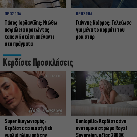
ΠΡΟΣΩΠΑ
ΠΡΟΣΩΠΑ
Tάσος Ιορδανίδης: Νιώθω
Γιάννης Νιάρρος: Τελείωσε
ασφάλεια κρατώντας
για μένα το κομμάτι του
ταπεινή στάση απέναντι
ροκ σταρ
στα πράγματα
Κερδίστε Προσκλήσεις
Super διαγωνισμός:
Dunlopillo: Κερδίστε ένα
Κερδίστε τα πιο stylish
ανατομικό στρώμα Royal
γυαλιά ηλίου από την
Sovereign, αξίας 2900€