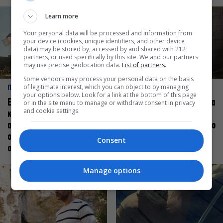
Learn more
Your personal data will be processed and information from
your device (cookies, unique identifiers, and other device
data) may be stored by, accessed by and shared with 212
partners, or used specifically by this site. We and our partners
may use precise geolocation data.
List of partners.
Some vendors may process your personal data on the basis
of legitimate interest, which you can object to by managing
ΠΡΟΣΩΠΑ
ΠΡΟΣΩΠΑ
your options below. Look for a link at the bottom of this page
Ελεάνα Ανδρεούδη: Κάθε
Βαγγέλης Μπίκος: Έμαθα να
or in the site menu to manage or withdraw consent in privacy
and cookie settings.
καλλιτέχνης όταν
δίνω αξία στο ποιος είμαι
ανεβαίνει στη σκηνή
πάνω στη σκηνή και όχι στο
οφείλει να αισθάνεται
πως χορεύω
Consent
σταρ
Manage options