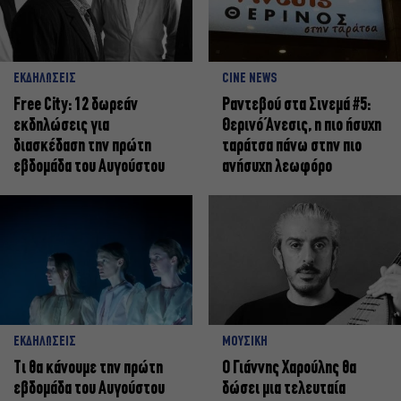
ΕΚΔΗΛΩΣΕΙΣ
CINE NEWS
Free City: 12 δωρεάν
Ραντεβού στα Σινεμά #5:
εκδηλώσεις για
Θερινό Άνεσις, η πιο ήσυχη
διασκέδαση την πρώτη
ταράτσα πάνω στην πιο
εβδομάδα του Αυγούστου
ανήσυχη λεωφόρο
ΕΚΔΗΛΩΣΕΙΣ
ΜΟΥΣΙΚΗ
Τι θα κάνουμε την πρώτη
Ο Γιάννης Χαρούλης θα
εβδομάδα του Αυγούστου
δώσει μια τελευταία