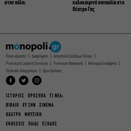
στην πόλη;
καλοκαιρινή συναυλία στο
Θέατρο Γης
Ποιοι είμαστε
Διαφήμιση
Αποστολή Δελτίων Τύπου
Premium Content Services
Premium Network
Monopoli widgets
Πολιτική Απορρήτου
Οροι Χρήσης
ΙΣΤΟΡΙΕΣ
ΠΡΟΣΩΠΑ
ΤΙ ΝΕΑ;
ΒΙΒΛΙΟ
ΕΥ ΖΗΝ
ΣΙΝΕΜΑ
ΘΕΑΤΡΟ
ΜΟΥΣΙΚΗ
ΕΚΘΕΣΕΙΣ
ΠΑΙΔΙ
ΕΞΟΔΟΣ