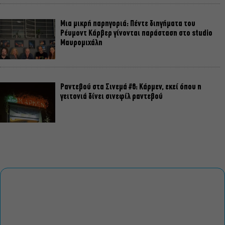
Μια μικρή παρηγοριά: Πέντε διηγήματα του
Ρέυμοντ Κάρβερ γίνονται παράσταση στο studio
Μαυρομιχάλη
Ραντεβού στα Σινεμά #6: Κάρμεν, εκεί όπου η
γειτονιά δίνει σινεφίλ ραντεβού