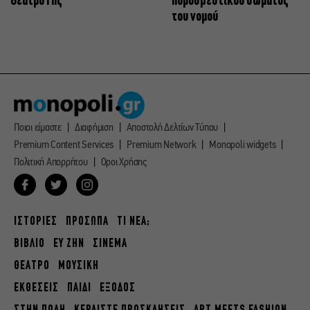
Θέατρο Γης
πυροσβεστικού σώματος
του νομού
Ποιοι είμαστε
Διαφήμιση
Αποστολή Δελτίων Τύπου
Premium Content Services
Premium Network
Monopoli widgets
Πολιτική Απορρήτου
Οροι Χρήσης
ΙΣΤΟΡΙΕΣ
ΠΡΟΣΩΠΑ
ΤΙ ΝΕΑ;
ΒΙΒΛΙΟ
ΕΥ ΖΗΝ
ΣΙΝΕΜΑ
ΘΕΑΤΡΟ
ΜΟΥΣΙΚΗ
ΕΚΘΕΣΕΙΣ
ΠΑΙΔΙ
ΕΞΟΔΟΣ