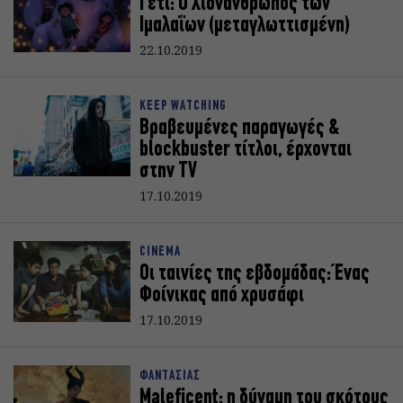
Γέτι: Ο Χιονάνθρωπος των
Ιμαλαΐων (μεταγλωττισμένη)
22.10.2019
KEEP WATCHING
Βραβευμένες παραγωγές &
blockbuster τίτλοι, έρχονται
στην TV
17.10.2019
CINEMA
Οι ταινίες της εβδομάδας: Ένας
Φοίνικας από χρυσάφι
17.10.2019
ΦΑΝΤΑΣΙΑΣ
Maleficent: η δύναμη του σκότους