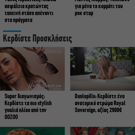
ασφάλεια κρατώντας
για μένα το κομμάτι του
ταπεινή στάση απέναντι
ροκ σταρ
στα πράγματα
Κερδίστε Προσκλήσεις
Super διαγωνισμός:
Dunlopillo: Κερδίστε ένα
Κερδίστε τα πιο stylish
ανατομικό στρώμα Royal
γυαλιά ηλίου από την
Sovereign, αξίας 2900€
OOZOO