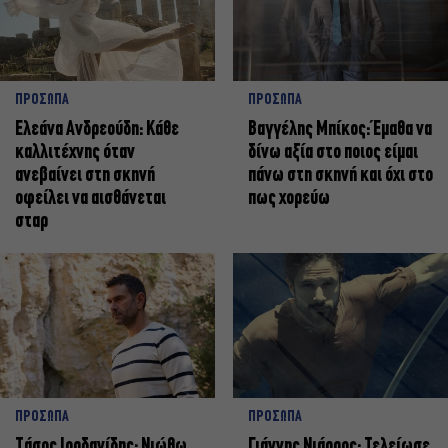
ΠΡΟΣΩΠΑ
ΠΡΟΣΩΠΑ
Ελεάνα Ανδρεούδη: Κάθε
Βαγγέλης Μπίκος: Έμαθα να
καλλιτέχνης όταν
δίνω αξία στο ποιος είμαι
ανεβαίνει στη σκηνή
πάνω στη σκηνή και όχι στο
οφείλει να αισθάνεται
πως χορεύω
σταρ
ΠΡΟΣΩΠΑ
ΠΡΟΣΩΠΑ
Tάσος Ιορδανίδης: Νιώθω
Γιάννης Νιάρρος: Τελείωσε