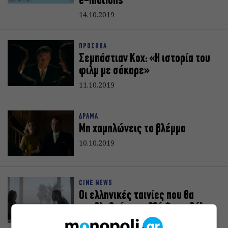
e-motions
14.10.2019
ΠΡΟΣΩΠΑ
Σεμπάστιαν Κοχ: «Η ιστορία του
φιλμ με σόκαρε»
11.10.2019
ΔΡΑΜΑ
Μη χαμηλώνεις το βλέμμα
10.10.2019
CINE NEWS
Οι ελληνικές ταινίες που θα
προβληθούν στο 60ό Φεστιβάλ
Κινηματογράφου Θεσσαλονίκης