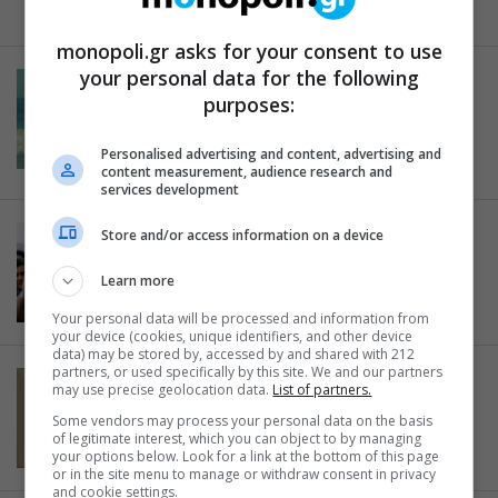
10.10.2019
monopoli.gr asks for your consent to use
your personal data for the following
CINEMA
purposes:
Οι ταινίες της εβδομάδας:
Ζωγραφίζοντας την Ιστορία
Personalised advertising and content, advertising and
10.10.2019
content measurement, audience research and
services development
Store and/or access information on a device
ΝΤΟΚΙΜΑΝΤΕΡ
Ντιέγκο Μαραντόνα
Learn more
08.10.2019
Your personal data will be processed and information from
your device (cookies, unique identifiers, and other device
data) may be stored by, accessed by and shared with 212
partners, or used specifically by this site. We and our partners
ΑΣΤΥΝΟΜΙΚΟ ΘΡΙΛΕΡ
may use precise geolocation data.
List of partners.
Ο κυνηγός της νύχτας
Some vendors may process your personal data on the basis
08.10.2019
of legitimate interest, which you can object to by managing
your options below. Look for a link at the bottom of this page
or in the site menu to manage or withdraw consent in privacy
and cookie settings.