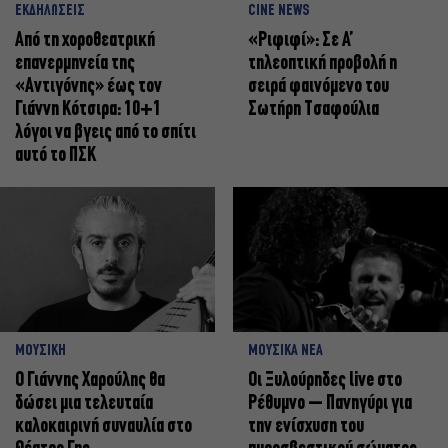
ΕΚΔΗΛΩΣΕΙΣ
CINE NEWS
Από τη χοροθεατρική
«Ριφιφί»: Σε Α’
επανερμηνεία της
τηλεοπτική προβολή η
«Αντιγόνης» έως τον
σειρά φαινόμενο του
Γιάννη Κότσιρα: 10+1
Σωτήρη Τσαφούλια
λόγοι να βγεις από το σπίτι
αυτό το ΠΣΚ
ΜΟΥΣΙΚΗ
ΜΟΥΣΙΚΑ ΝΕΑ
Ο Γιάννης Χαρούλης θα
Οι Ξυλούρηδες live στο
δώσει μια τελευταία
Ρέθυμνο – Πανηγύρι για
καλοκαιρινή συναυλία στο
την ενίσχυση του