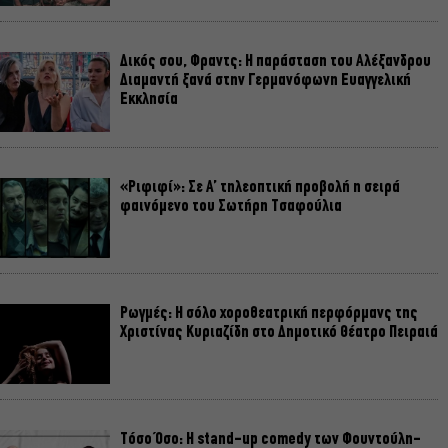
Δικός σου, Φραντς: Η παράσταση του Αλέξανδρου
Διαμαντή ξανά στην Γερμανόφωνη Ευαγγελική
Εκκλησία
«Ριφιφί»: Σε Α’ τηλεοπτική προβολή η σειρά
φαινόμενο του Σωτήρη Τσαφούλια
Ρωγμές: Η σόλο χοροθεατρική περφόρμανς της
Χριστίνας Κυριαζίδη στο Δημοτικό Θέατρο Πειραιά
Τόσο Όσο: Η stand-up comedy των Φουντούλη-