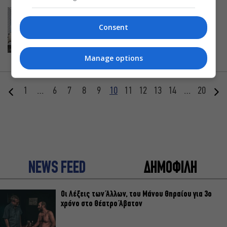
ΚΙΝΟΥΜΕΝΑ ΣΧΕΔΙΑ
Σον το πρόβατο ταινία:
Consent
Φαρμαγέδων (μεταγλωττισμένη)
08.10.2019
Manage options
1
…
6
7
8
9
10
11
12
13
14
…
20
NEWS FEED
ΔΗΜΟΦΙΛΗ
Οι Λέξεις των Άλλων, του Μάνου Θηραίου για 3ο
χρόνο στο Θέατρο Άβατον