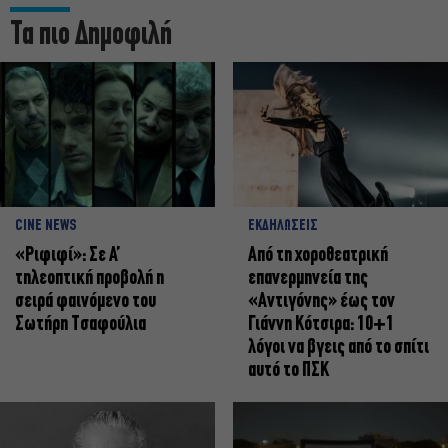
Τα πιο Δημοφιλή
CINE NEWS
ΕΚΔΗΛΩΣΕΙΣ
«Ριφιφί»: Σε Α’
Από τη χοροθεατρική
τηλεοπτική προβολή η
επανερμηνεία της
σειρά φαινόμενο του
«Αντιγόνης» έως τον
Σωτήρη Τσαφούλια
Γιάννη Κότσιρα: 10+1
λόγοι να βγεις από το σπίτι
αυτό το ΠΣΚ