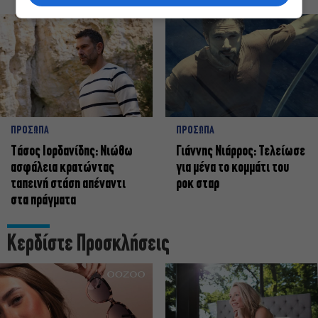
ΠΡΟΣΩΠΑ
ΠΡΟΣΩΠΑ
Tάσος Ιορδανίδης: Νιώθω
Γιάννης Νιάρρος: Τελείωσε
ασφάλεια κρατώντας
για μένα το κομμάτι του
ταπεινή στάση απέναντι
ροκ σταρ
στα πράγματα
Κερδίστε Προσκλήσεις