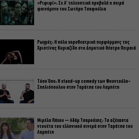
«Ριφιφί»: Σε Α’ τηλεοπτική προβολή η σειρά
φαινόμενο του Σωτήρη Τσαφούλια
Ρωγμές: Η σόλο χοροθεατρική περφόρμανς της
Χριστίνας Κυριαζίδη στο Δημοτικό Θέατρο Πειραιά
Τόσο Όσο: Η stand-up comedy των Φουντούλη-
Σπηλιόπουλου στην Ταράτσα του Λαμπέτη
Μιρέλα Πάχου – Αδάμ Τσαρούχης: Τα αξέχαστα
ντουέτα του ελληνικού σινεμά στην Ταράτσα του
Λαμπέτη