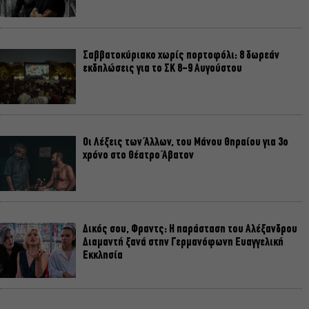
Σαββατοκύριακο χωρίς πορτοφόλι: 8 δωρεάν
εκδηλώσεις για το ΣΚ 8-9 Αυγούστου
Οι Λέξεις των Άλλων, του Μάνου Θηραίου για 3ο
χρόνο στο Θέατρο Άβατον
Δικός σου, Φραντς: Η παράσταση του Αλέξανδρου
Διαμαντή ξανά στην Γερμανόφωνη Ευαγγελική
Εκκλησία