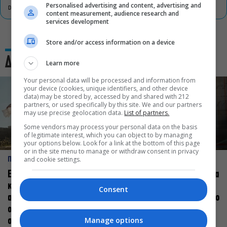
Personalised advertising and content, advertising and
DON'T MISS
content measurement, audience research and
services development
Store and/or access information on a device
Δες και αυτό
Learn more
Your personal data will be processed and information from
your device (cookies, unique identifiers, and other device
data) may be stored by, accessed by and shared with 212
partners, or used specifically by this site. We and our partners
may use precise geolocation data.
List of partners.
Some vendors may process your personal data on the basis
of legitimate interest, which you can object to by managing
your options below. Look for a link at the bottom of this page
or in the site menu to manage or withdraw consent in privacy
and cookie settings.
ΠΡΟΣΩΠΑ
ΠΡΟΣΩΠΑ
Ελεάνα Ανδρεούδη: Κάθε
Βαγγέλης Μπίκος: Έμαθα να
καλλιτέχνης όταν
δίνω αξία στο ποιος είμαι
Consent
ανεβαίνει στη σκηνή
πάνω στη σκηνή και όχι στο
οφείλει να αισθάνεται
πως χορεύω
Manage options
σταρ