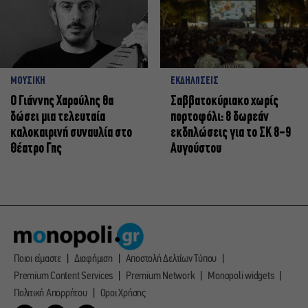
ΜΟΥΣΙΚΗ
ΕΚΔΗΛΩΣΕΙΣ
Ο Γιάννης Χαρούλης θα
Σαββατοκύριακο χωρίς
δώσει μια τελευταία
πορτοφόλι: 8 δωρεάν
καλοκαιρινή συναυλία στο
εκδηλώσεις για το ΣΚ 8-9
Θέατρο Γης
Αυγούστου
Ποιοι είμαστε
Διαφήμιση
Αποστολή Δελτίων Τύπου
Premium Content Services
Premium Network
Monopoli widgets
Πολιτική Απορρήτου
Οροι Χρήσης