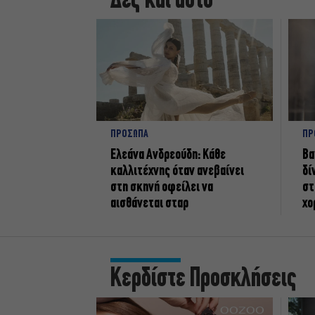
Δες και αυτό
ΠΡΟΣΩΠΑ
ΠΡ
Ελεάνα Ανδρεούδη: Κάθε
Βα
καλλιτέχνης όταν ανεβαίνει
δί
στη σκηνή οφείλει να
στ
αισθάνεται σταρ
χο
Κερδίστε Προσκλήσεις