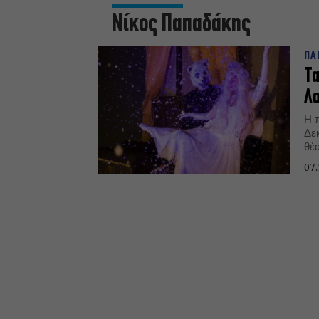
Νίκος Παπαδάκης
ΠΑ
Τα
Λ
Η 
Δε
θέ
07.