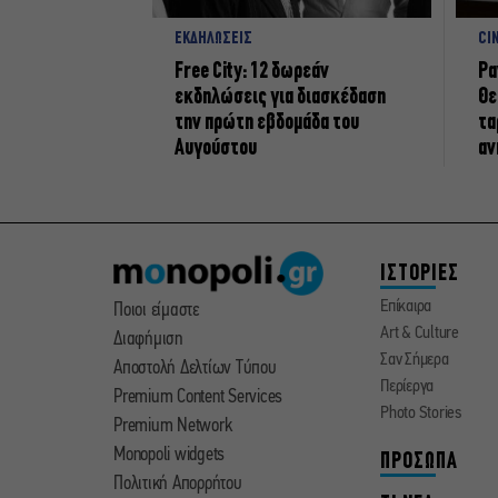
ΕΚΔΗΛΩΣΕΙΣ
CI
Free City: 12 δωρεάν
Ρα
εκδηλώσεις για διασκέδαση
Θε
την πρώτη εβδομάδα του
τα
Αυγούστου
αν
ΙΣΤΟΡΙΕΣ
Επίκαιρα
Ποιοι είμαστε
Art & Culture
Διαφήμιση
Σαν Σήμερα
Αποστολή Δελτίων Τύπου
Περίεργα
Premium Content Services
Photo Stories
Premium Network
Monopoli widgets
ΠΡΟΣΩΠΑ
Πολιτική Απορρήτου