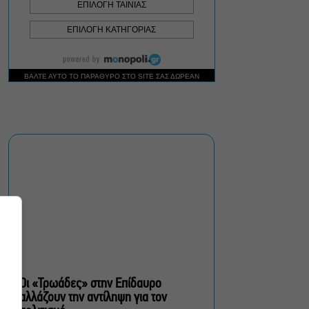
Δήμος Αθηναίων:
Απομάκρυνση 240
τραπεζοκαθισμάτων σε 13
επιχειρησιακές δράσεις
«Θάλασσα από γυαλί»:
Παγκόσμια πρεμιέρα για τη
νέα ταινία του Αλέξη
Αλεξίου
«Δυο μαύρα πουκάμισα»:
Το πρώτο trailer της
νέας, πολυαναμενόμενης
δραματικής σειράς του
MEGA
Οι «Τρωάδες» στην Επίδαυρο
αλλάζουν την αντίληψη για τον