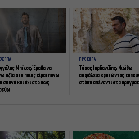
ΟΣΩΠΑ
ΠΡΟΣΩΠΑ
γγέλης Μπίκος: Έμαθα να
Tάσος Ιορδανίδης: Νιώθω
νω αξία στο ποιος είμαι πάνω
ασφάλεια κρατώντας ταπει
η σκηνή και όχι στο πως
στάση απέναντι στα πράγμα
ρεύω