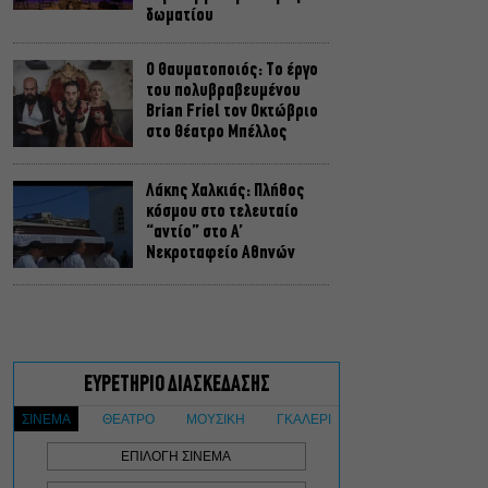
δωματίου
Ο Θαυματοποιός: Το έργο
του πολυβραβευμένου
Brian Friel τον Οκτώβριο
στο Θέατρο Μπέλλος
Λάκης Χαλκιάς: Πλήθος
κόσμου στο τελευταίο
“αντίο” στο Α’
Νεκροταφείο Αθηνών
Μια άλλη Θήβα: Σε ποια
αθηναϊκά θέατρα θα δούμε
την παράσταση το
Φθινόπωρο
ΥΠΠΟ: Αναβαθμίζεται ο
αρχαιολογικός χώρος του
Ραμνούντος