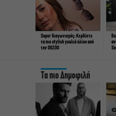
Super διαγωνισμός: Κερδίστε
Du
τα πιο stylish γυαλιά ηλίου από
αν
την OOZOO
So
Τα πιο Δημοφιλή