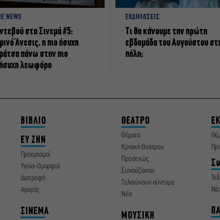
NE NEWS
ΕΚΔΗΛΩΣΕΙΣ
ντεβού στα Σινεμά #5:
Τι θα κάνουμε την πρώτη
ρινό Άνεσις, η πιο ήσυχη
εβδομάδα του Αυγούστου στ
ράτσα πάνω στην πιο
πόλη;
ήσυχη λεωφόρο
ΒΙΒΛΙΟ
ΘΕΑΤΡΟ
ΕΚ
Θέματα
Θέ
ΕΥ ΖΗΝ
Κριτική Θεάτρου
Πρ
Προορισμοί
Προσεχώς
Συ
Υγεία-Ομορφιά
Συνεχίζονται
Τελ
Διατροφή
Τελειώνουν σύντομα
Νέ
Αγορές
Νέα
ΠΑ
ΣΙΝΕΜΑ
ΜΟΥΣΙΚΗ