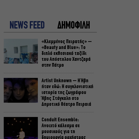
NEWS FEED
ΔΗΜΟΦΙΛΗ
«Κλεμμένος Πειρατής» –
«Beauty and Blue»: Το
διπλό εκθεσιακό ταξίδι
του Απόστολου Χαντζαρά
στην Πάτμο
Artist Unknown – Η Ήβη
ήταν εδώ: Η συγκλονιστική
ιστορία της ζωγράφου
Ήβης Στάγκαλη στο
Δημοτικό Θέατρο Πειραιά
Conduit Ensemble:
Ανοιχτό κάλεσμα σε
μουσικούς για τη
δημιουργία ορχήστρας