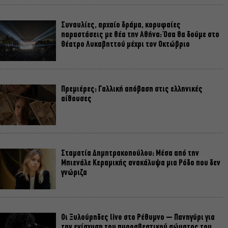
Συναυλίες, αρχαίο δράμα, κορυφαίες
παραστάσεις με θέα την Αθήνα: Όσα θα δούμε στο
Θέατρο Λυκαβηττού μέχρι τον Οκτώβριο
Πρεμιέρες: Γαλλική απόβαση στις ελληνικές
αίθουσες
Σταματία Δημητρακοπούλου: Μέσα από την
Μπιενάλε Κεραμικής ανακάλυψα μια Ρόδο που δεν
γνώριζα
Οι Ξυλούρηδες live στο Ρέθυμνο – Πανηγύρι για
την ενίσχυση του πυροσβεστικού σώματος του