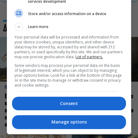
services development
Store and/or access information on a device
Learn more
Δες και αυτό
Your personal data will be processed and information from
your device (cookies, unique identifiers, and other device
data) may be stored by, accessed by and shared with 212
partners, or used specifically by this site. We and our partners
may use precise geolocation data.
List of partners.
Some vendors may process your personal data on the basis
of legitimate interest, which you can object to by managing
your options below. Look for a link at the bottom of this page
or in the site menu to manage or withdraw consent in privacy
and cookie settings.
ΠΡΟΣΩΠΑ
ΠΡΟΣΩΠΑ
Ελεάνα Ανδρεούδη: Κάθε
Βαγγέλης Μπίκος: Έμαθα να
Consent
καλλιτέχνης όταν
δίνω αξία στο ποιος είμαι
ανεβαίνει στη σκηνή
πάνω στη σκηνή και όχι στο
οφείλει να αισθάνεται
πως χορεύω
Manage options
σταρ