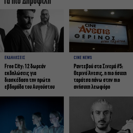
Τα πιο Δημοφιλή
ΕΚΔΗΛΩΣΕΙΣ
CINE NEWS
Free City: 12 δωρεάν
Ραντεβού στα Σινεμά #5:
εκδηλώσεις για
Θερινό Άνεσις, η πιο ήσυχη
διασκέδαση την πρώτη
ταράτσα πάνω στην πιο
εβδομάδα του Αυγούστου
ανήσυχη λεωφόρο