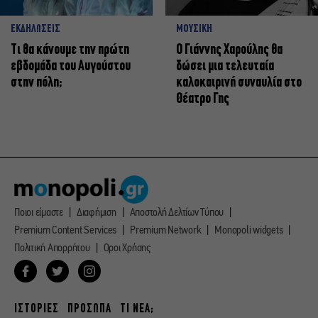
ΕΚΔΗΛΩΣΕΙΣ
ΜΟΥΣΙΚΗ
Τι θα κάνουμε την πρώτη
Ο Γιάννης Χαρούλης θα
εβδομάδα του Αυγούστου
δώσει μια τελευταία
στην πόλη;
καλοκαιρινή συναυλία στο
Θέατρο Γης
Ποιοι είμαστε
Διαφήμιση
Αποστολή Δελτίων Τύπου
Premium Content Services
Premium Network
Monopoli widgets
Πολιτική Απορρήτου
Οροι Χρήσης
ΙΣΤΟΡΙΕΣ
ΠΡΟΣΩΠΑ
ΤΙ ΝΕΑ;