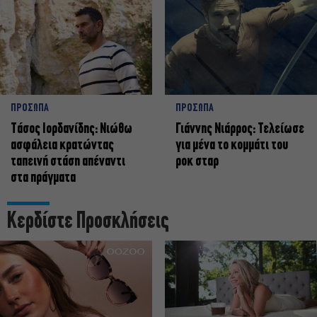
ΠΡΟΣΩΠΑ
ΠΡΟΣΩΠΑ
Tάσος Ιορδανίδης: Νιώθω
Γιάννης Νιάρρος: Τελείωσε
ασφάλεια κρατώντας
για μένα το κομμάτι του
ταπεινή στάση απέναντι
ροκ σταρ
στα πράγματα
Κερδίστε Προσκλήσεις