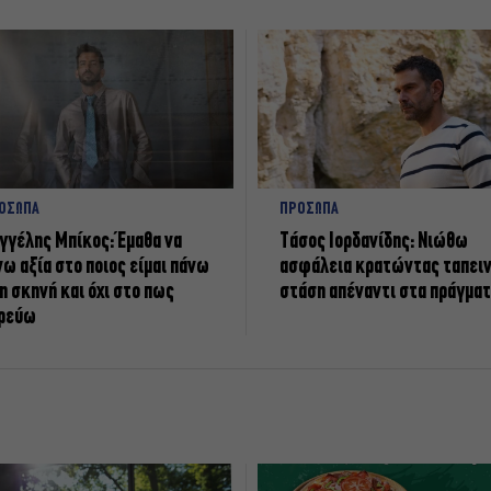
ΟΣΩΠΑ
ΠΡΟΣΩΠΑ
γγέλης Μπίκος: Έμαθα να
Tάσος Ιορδανίδης: Νιώθω
νω αξία στο ποιος είμαι πάνω
ασφάλεια κρατώντας ταπει
η σκηνή και όχι στο πως
στάση απέναντι στα πράγμα
ρεύω