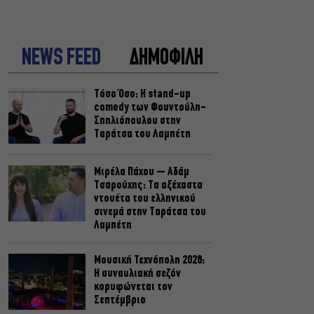
NEWS FEED
ΔΗΜΟΦΙΛΗ
Τόσο Όσο: Η stand-up
comedy των Φουντούλη-
Σπηλιόπουλου στην
Ταράτσα του Λαμπέτη
Μιρέλα Πάχου – Αδάμ
Τσαρούχης: Τα αξέχαστα
ντουέτα του ελληνικού
σινεμά στην Ταράτσα του
Λαμπέτη
Μουσική Τεχνόπολη 2026:
Η συναυλιακή σεζόν
κορυφώνεται τον
Σεπτέμβριο