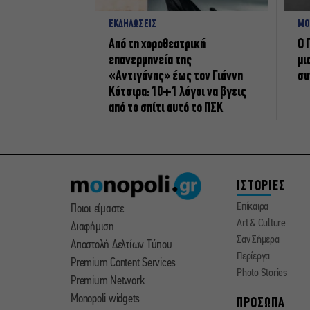
ΕΚΔΗΛΩΣΕΙΣ
ΜΟ
Από τη χοροθεατρική
Ο 
επανερμηνεία της
μι
«Αντιγόνης» έως τον Γιάννη
συ
Κότσιρα: 10+1 λόγοι να βγεις
από το σπίτι αυτό το ΠΣΚ
ΙΣΤΟΡΙΕΣ
Επίκαιρα
Ποιοι είμαστε
Art & Culture
Διαφήμιση
Σαν Σήμερα
Αποστολή Δελτίων Τύπου
Περίεργα
Premium Content Services
Photo Stories
Premium Network
Monopoli widgets
ΠΡΟΣΩΠΑ