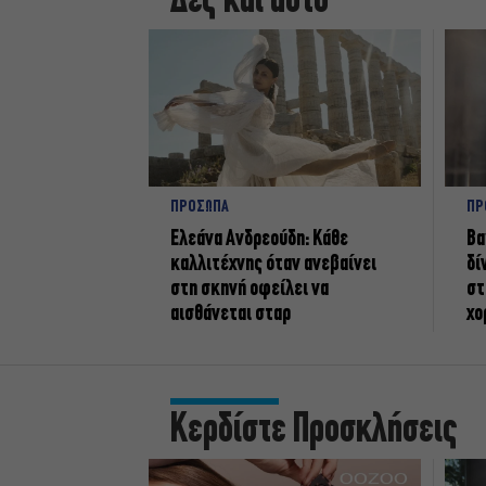
Δες και αυτό
ΠΡΟΣΩΠΑ
ΠΡ
Ελεάνα Ανδρεούδη: Κάθε
Βα
καλλιτέχνης όταν ανεβαίνει
δί
στη σκηνή οφείλει να
στ
αισθάνεται σταρ
χο
Κερδίστε Προσκλήσεις