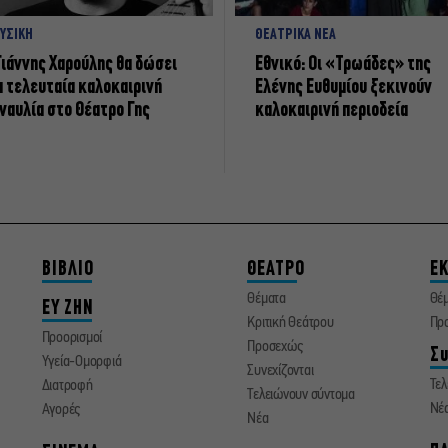
ΥΣΙΚΗ
ΘΕΑΤΡΙΚΑ ΝΕΑ
Γιάννης Χαρούλης θα δώσει
Εθνικό: Οι «Τρωάδες» της
α τελευταία καλοκαιρινή
Ελένης Ευθυμίου ξεκινούν
ναυλία στο Θέατρο Γης
καλοκαιρινή περιοδεία
ΒΙΒΛΙΟ
ΘΕΑΤΡΟ
ΕΚ
Θέματα
Θέ
ΕΥ ΖΗΝ
Κριτική Θεάτρου
Πρ
Προορισμοί
Προσεχώς
Συ
Υγεία-Ομορφιά
Συνεχίζονται
Τελ
Διατροφή
Τελειώνουν σύντομα
Νέ
Αγορές
Νέα