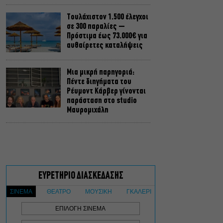
Τουλάχιστον 1.500 έλεγχοι
σε 300 παραλίες –
Πρόστιμα έως 73.000€ για
αυθαίρετες καταλήψεις
Μια μικρή παρηγοριά:
Πέντε διηγήματα του
Ρέυμοντ Κάρβερ γίνονται
παράσταση στο studio
Μαυρομιχάλη
Ραντεβού στα Σινεμά #6:
Κάρμεν, εκεί όπου η
γειτονιά δίνει σινεφίλ
ραντεβού
Πόρτο Γερμενό: Ξεκινούν
οι αιτήσεις αποζημίωσης
για τους πυρόπληκτους –
Πάνω από 100 σπίτια