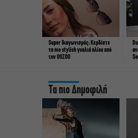
Super διαγωνισμός: Κερδίστε
Du
τα πιο stylish γυαλιά ηλίου από
αν
την OOZOO
So
Τα πιο Δημοφιλή