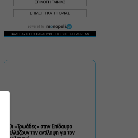
καταστράφηκαν
Βάζετε αντηλιακό αλλά οι
πανάδες επιμένουν; Τα
λάθη που αφήνουν το
δέρμα εκτεθειμένο
«Τριτώνει» το Φεστιβάλ
Ακροναυπλίας με
επικεφαλής τον Θοδωρή
Γκόνη
Θέατρο, συναυλίες,
εκθέσεις: Τι κάνουμε στην
πόλη από Παρασκευή έως
Κυριακή 7-9 Αυγούστου
Οι «Τρωάδες» στην Επίδαυρο
αλλάζουν την αντίληψη για τον