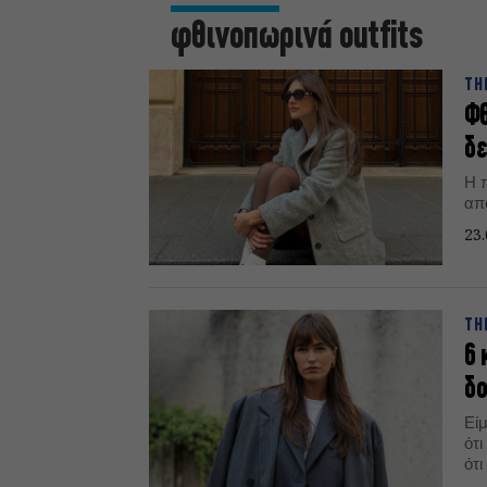
φθινοπωρινά outfits
TH
Φθ
δε
Η π
απ
23.
TH
6 
δ
Εί
ότι
ότι