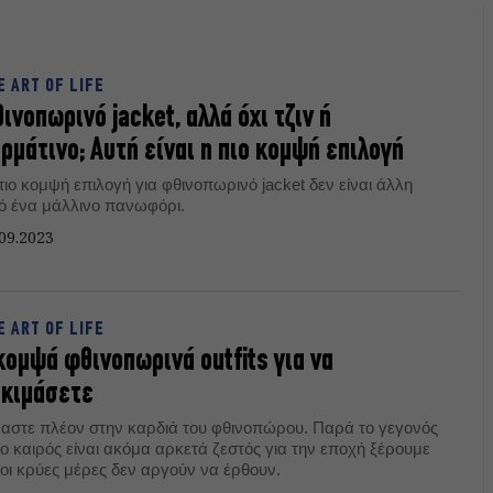
E ART OF LIFE
ινοπωρινό jacket, αλλά όχι τζιν ή
ρμάτινο; Αυτή είναι η πιο κομψή επιλογή
ιο κομψή επιλογή για φθινοπωρινό jacket δεν είναι άλλη
ό ένα μάλλινο πανωφόρι.
09.2023
E ART OF LIFE
κομψά φθινοπωρινά outfits για να
οκιμάσετε
μαστε πλέον στην καρδιά του φθινοπώρου. Παρά το γεγονός
 ο καιρός είναι ακόμα αρκετά ζεστός για την εποχή ξέρουμε
 οι κρύες μέρες δεν αργούν να έρθουν.