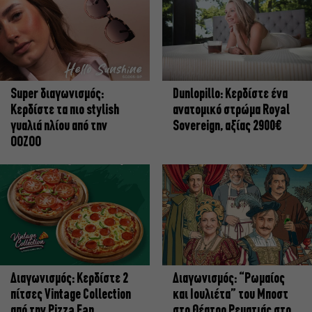
Super διαγωνισμός:
Dunlopillo: Κερδίστε ένα
Κερδίστε τα πιο stylish
ανατομικό στρώμα Royal
γυαλιά ηλίου από την
Sovereign, αξίας 2900€
OOZOO
Διαγωνισμός: Κερδίστε 2
Διαγωνισμός: “Ρωμαίος
πίτσες Vintage Collection
και Ιουλιέτα” του Μποστ
από την Pizza Fan
στο Θέατρο Ρεματιάς στο