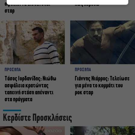
οφείλει να αισθάνεται
πως χορεύω
σταρ
ΠΡΟΣΩΠΑ
ΠΡΟΣΩΠΑ
Tάσος Ιορδανίδης: Νιώθω
Γιάννης Νιάρρος: Τελείωσε
ασφάλεια κρατώντας
για μένα το κομμάτι του
ταπεινή στάση απέναντι
ροκ σταρ
στα πράγματα
Κερδίστε Προσκλήσεις