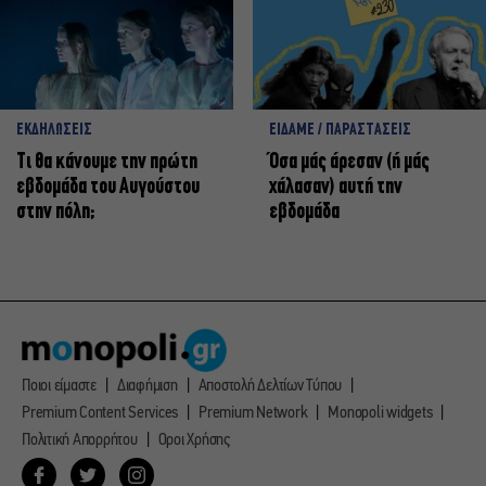
ΕΚΔΗΛΩΣΕΙΣ
ΕΙΔΑΜΕ / ΠΑΡΑΣΤΑΣΕΙΣ
Τι θα κάνουμε την πρώτη
Όσα μάς άρεσαν (ή μάς
εβδομάδα του Αυγούστου
χάλασαν) αυτή την
στην πόλη;
εβδομάδα
Ποιοι είμαστε
Διαφήμιση
Αποστολή Δελτίων Τύπου
Premium Content Services
Premium Network
Monopoli widgets
Πολιτική Απορρήτου
Οροι Χρήσης