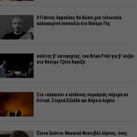
Ο Γιάννης Χαρούλης θα δώσει μια τελευταία
καλοκαιρινή συναυλία στο Θέατρο Γης
πολίτες β’ κατηγορίας, του Brian Friel για β’ σεζόν
στο Θέατρο Τζένη Καρέζη
Στο «κόκκινο» ο κίνδυνος πυρκαγιάς σήμερα σε
Αττική, Στερεά Ελλάδα και Βόρειο Αιγαίο
Έλενα Χούντα: Μουσικό Φεστιβάλ Αίγινας, ένας