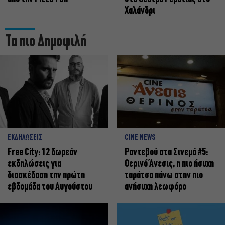
Χαλάνδρι
Τα πιο Δημοφιλή
ΕΚΔΗΛΩΣΕΙΣ
CINE NEWS
Free City: 12 δωρεάν
Ραντεβού στα Σινεμά #5:
εκδηλώσεις για
Θερινό Άνεσις, η πιο ήσυχη
διασκέδαση την πρώτη
ταράτσα πάνω στην πιο
εβδομάδα του Αυγούστου
ανήσυχη λεωφόρο