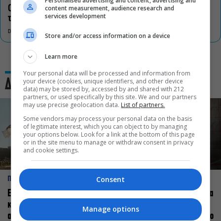
Personalised advertising and content, advertising and
content measurement, audience research and
Οι «Τρωάδες» στην Επίδαυρο αλλάζουν την αντίληψη για
services development
τον πολιτισμό
DON'T MISS
Store and/or access information on a device
Learn more
Your personal data will be processed and information from
your device (cookies, unique identifiers, and other device
Δες και αυτό
data) may be stored by, accessed by and shared with 212
partners, or used specifically by this site. We and our partners
may use precise geolocation data.
List of partners.
Some vendors may process your personal data on the basis
of legitimate interest, which you can object to by managing
your options below. Look for a link at the bottom of this page
or in the site menu to manage or withdraw consent in privacy
and cookie settings.
Consent
ΠΡΟΣΩΠΑ
ΠΡΟΣΩΠΑ
Ελεάνα Ανδρεούδη: Κάθε
Βαγγέλης Μπίκος: Έμαθα να
καλλιτέχνης όταν
δίνω αξία στο ποιος είμαι
Manage options
ανεβαίνει στη σκηνή
πάνω στη σκηνή και όχι στο