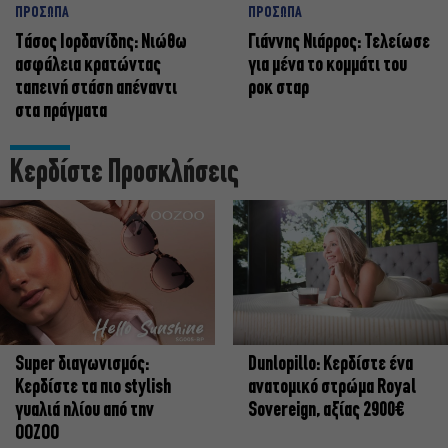
ΠΡΟΣΩΠΑ
ΠΡΟΣΩΠΑ
Tάσος Ιορδανίδης: Νιώθω
Γιάννης Νιάρρος: Τελείωσε
ασφάλεια κρατώντας
για μένα το κομμάτι του
ταπεινή στάση απέναντι
ροκ σταρ
στα πράγματα
Κερδίστε Προσκλήσεις
Super διαγωνισμός:
Dunlopillo: Κερδίστε ένα
Κερδίστε τα πιο stylish
ανατομικό στρώμα Royal
γυαλιά ηλίου από την
Sovereign, αξίας 2900€
OOZOO