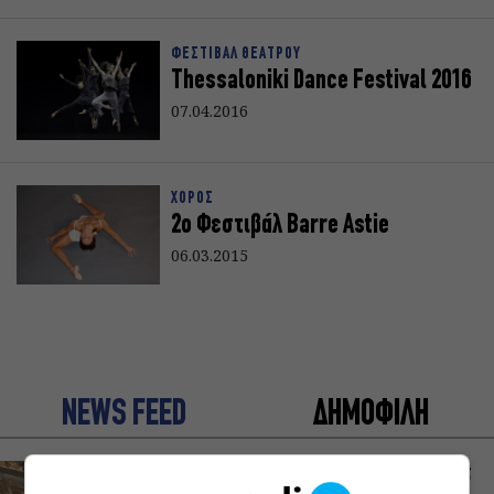
ΦΕΣΤΙΒΑΛ ΘΕΑΤΡΟΥ
Thessaloniki Dance Festival 2016
07.04.2016
ΧΟΡΟΣ
2o Φεστιβάλ Barre Astie
06.03.2015
NEWS FEED
ΔΗΜΟΦΙΛΗ
Αύγουστος στην Αθήνα: 5 μαγαζιά που κάνουν τις
διακοπές να μοιάζουν λίγο πιο κοντά