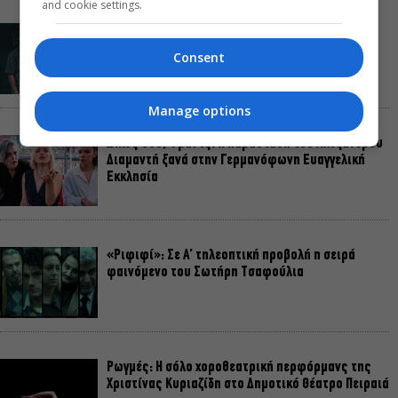
and cookie settings.
Οι Λέξεις των Άλλων, του Μάνου Θηραίου για 3ο
χρόνο στο Θέατρο Άβατον
Consent
Manage options
Δικός σου, Φραντς: Η παράσταση του Αλέξανδρου
Διαμαντή ξανά στην Γερμανόφωνη Ευαγγελική
Εκκλησία
«Ριφιφί»: Σε Α’ τηλεοπτική προβολή η σειρά
φαινόμενο του Σωτήρη Τσαφούλια
Ρωγμές: Η σόλο χοροθεατρική περφόρμανς της
Χριστίνας Κυριαζίδη στο Δημοτικό Θέατρο Πειραιά