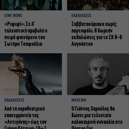
CINE NEWS
ΕΚΔΗΛΩΣΕΙΣ
«Ριφιφί»: Σε Α’
Σαββατοκύριακο χωρίς
τηλεοπτική προβολή η
πορτοφόλι: 8 δωρεάν
σειρά φαινόμενο του
εκδηλώσεις για το ΣΚ 8-9
Σωτήρη Τσαφούλια
Αυγούστου
ΕΚΔΗΛΩΣΕΙΣ
ΜΟΥΣΙΚΗ
Από τη χοροθεατρική
Ο Γιάννης Χαρούλης θα
επανερμηνεία της
δώσει μια τελευταία
«Αντιγόνης» έως τον
καλοκαιρινή συναυλία στο
Γιάννη Κότσιρα: 10+1
Θέατρο Γης