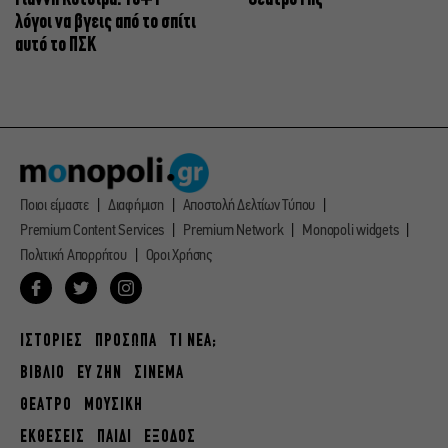
λόγοι να βγεις από το σπίτι
αυτό το ΠΣΚ
Ποιοι είμαστε
Διαφήμιση
Αποστολή Δελτίων Τύπου
Premium Content Services
Premium Network
Monopoli widgets
Πολιτική Απορρήτου
Οροι Χρήσης
ΙΣΤΟΡΙΕΣ
ΠΡΟΣΩΠΑ
ΤΙ ΝΕΑ;
ΒΙΒΛΙΟ
ΕΥ ΖΗΝ
ΣΙΝΕΜΑ
ΘΕΑΤΡΟ
ΜΟΥΣΙΚΗ
ΕΚΘΕΣΕΙΣ
ΠΑΙΔΙ
ΕΞΟΔΟΣ