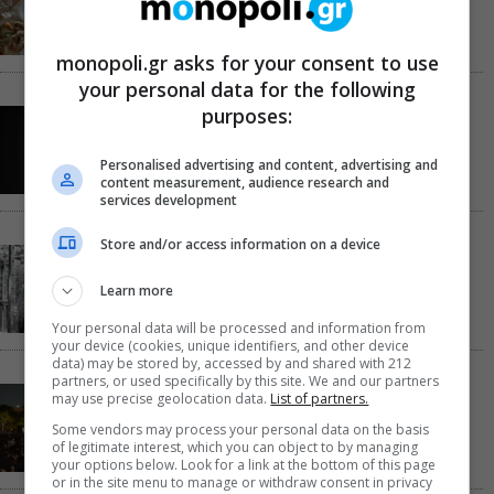
monopoli.gr asks for your consent to use
your personal data for the following
purposes:
Παναγώτης Χ. Βούρος: Η “Παραξενιά” είναι η
δύναμή μας να μπορούμε να διαφέρουμε
Personalised advertising and content, advertising and
content measurement, audience research and
services development
Store and/or access information on a device
Αυτό το Σαββατοκύριακο η TV παίζει σε…
Christopher Nolan mode
Learn more
Your personal data will be processed and information from
your device (cookies, unique identifiers, and other device
data) may be stored by, accessed by and shared with 212
partners, or used specifically by this site. We and our partners
Σαββατοκύριακο χωρίς πορτοφόλι: 8 δωρεάν
may use precise geolocation data.
List of partners.
εκδηλώσεις για το ΣΚ 8-9 Αυγούστου
Some vendors may process your personal data on the basis
of legitimate interest, which you can object to by managing
your options below. Look for a link at the bottom of this page
or in the site menu to manage or withdraw consent in privacy