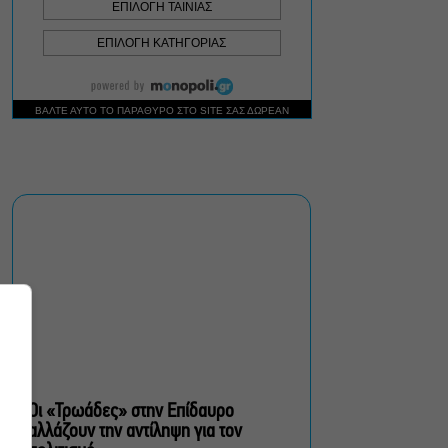
vouchers.gov.gr
Η μεγάλη φωτιά από τον
Κιθαιρώνα έως το Πόρτο
Γερμενό, σ’ ένα
συγκλονιστικό timelapse
Ο Γιάννης Χαρούλης θα
δώσει μια τελευταία
καλοκαιρινή συναυλία στο
Θέατρο Γης
πολίτες β’ κατηγορίας,
του Brian Friel για β’
σεζόν στο Θέατρο Τζένη
Καρέζη
Οι «Τρωάδες» στην Επίδαυρο
αλλάζουν την αντίληψη για τον