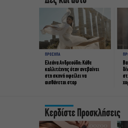
Δες και αυτό
ΠΡΟΣΩΠΑ
ΠΡ
Ελεάνα Ανδρεούδη: Κάθε
Βα
καλλιτέχνης όταν ανεβαίνει
δί
στη σκηνή οφείλει να
στ
αισθάνεται σταρ
χο
Κερδίστε Προσκλήσεις