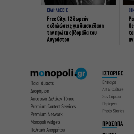
ΕΚΔΗΛΩΣΕΙΣ
CI
Free City: 12 δωρεάν
Ρα
εκδηλώσεις για διασκέδαση
Θε
την πρώτη εβδομάδα του
τα
Αυγούστου
αν
ΙΣΤΟΡΙΕΣ
Επίκαιρα
Ποιοι είμαστε
Art & Culture
Διαφήμιση
Σαν Σήμερα
Αποστολή Δελτίων Τύπου
Περίεργα
Premium Content Services
Photo Stories
Premium Network
Monopoli widgets
ΠΡΟΣΩΠΑ
Πολιτική Απορρήτου