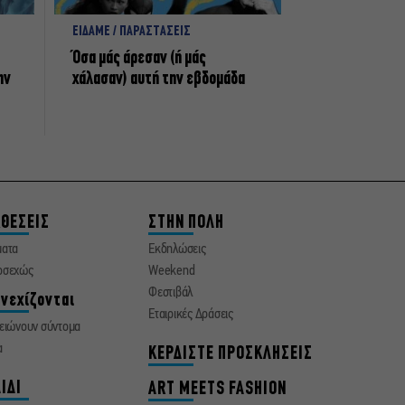
ΕΙΔΑΜΕ / ΠΑΡΑΣΤΑΣΕΙΣ
Όσα μάς άρεσαν (ή μάς
ην
χάλασαν) αυτή την εβδομάδα
ΘΕΣΕΙΣ
ΣΤΗΝ ΠΟΛΗ
ματα
Εκδηλώσεις
οσεχώς
Weekend
Φεστιβάλ
νεχίζονται
Εταιρικές Δράσεις
ειώνουν σύντομα
α
ΚΕΡΔΙΣΤΕ ΠΡΟΣΚΛΗΣΕΙΣ
ΙΔΙ
ART MEETS FASHION