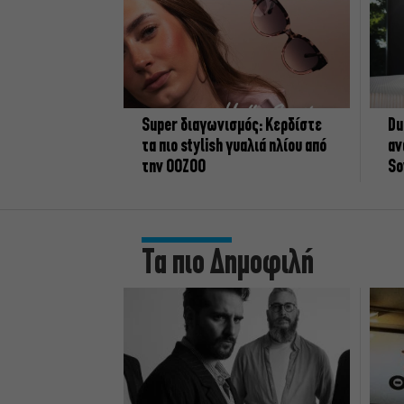
Super διαγωνισμός: Κερδίστε
Du
τα πιο stylish γυαλιά ηλίου από
αν
την OOZOO
So
Τα πιο Δημοφιλή