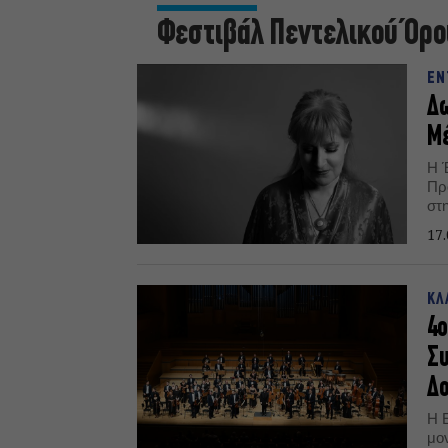
Φεστιβάλ Πεντελικού Όρο
ΕΝ
Δω
Μέ
Η 
Πρ
στη
17.
ΚΛ
4ο
Συ
Δο
Η 
μο