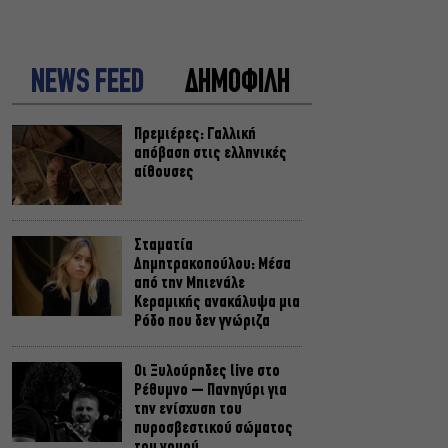
NEWS FEED
ΔΗΜΟΦΙΛΗ
Πρεμιέρες: Γαλλική
απόβαση στις ελληνικές
αίθουσες
Σταματία
Δημητρακοπούλου: Μέσα
από την Μπιενάλε
Κεραμικής ανακάλυψα μια
Ρόδο που δεν γνώριζα
Οι Ξυλούρηδες live στο
Ρέθυμνο – Πανηγύρι για
την ενίσχυση του
πυροσβεστικού σώματος
του νομού