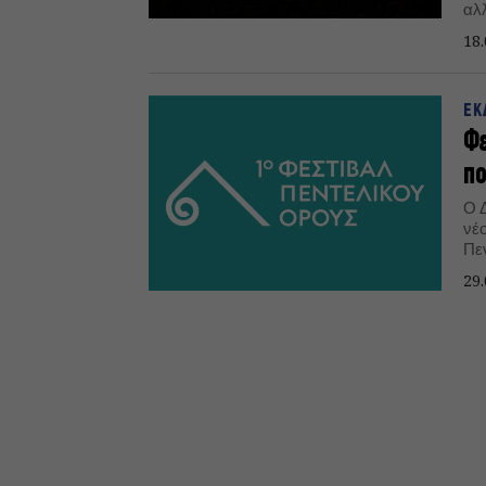
αλ
Πε
18.
ΕΚ
Φε
πο
Ο 
νέ
Πε
29.