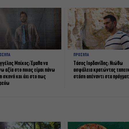
ΟΣΩΠΑ
ΠΡΟΣΩΠΑ
γγέλης Μπίκος: Έμαθα να
Tάσος Ιορδανίδης: Νιώθω
νω αξία στο ποιος είμαι πάνω
ασφάλεια κρατώντας ταπει
η σκηνή και όχι στο πως
στάση απέναντι στα πράγμα
ρεύω