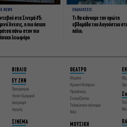
NE NEWS
ΕΚΔΗΛΩΣΕΙΣ
ντεβού στα Σινεμά #5:
Τι θα κάνουμε την πρώτη
ρινό Άνεσις, η πιο ήσυχη
εβδομάδα του Αυγούστου στ
ράτσα πάνω στην πιο
πόλη;
ήσυχη λεωφόρο
ΒΙΒΛΙΟ
ΘΕΑΤΡΟ
ΕΚ
Θέματα
Θέ
ΕΥ ΖΗΝ
Κριτική Θεάτρου
Πρ
Προορισμοί
Προσεχώς
Συ
Υγεία-Ομορφιά
Συνεχίζονται
Τελ
Διατροφή
Τελειώνουν σύντομα
Νέ
Αγορές
Νέα
ΠΑ
ΣΙΝΕΜΑ
ΜΟΥΣΙΚΗ