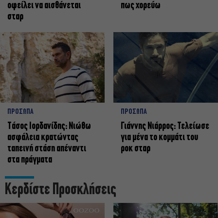
οφείλει να αισθάνεται
πως χορεύω
σταρ
ΠΡΟΣΩΠΑ
ΠΡΟΣΩΠΑ
Tάσος Ιορδανίδης: Νιώθω
Γιάννης Νιάρρος: Τελείωσε
ασφάλεια κρατώντας
για μένα το κομμάτι του
ταπεινή στάση απέναντι
ροκ σταρ
στα πράγματα
Κερδίστε Προσκλήσεις