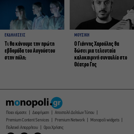
ΕΚΔΗΛΩΣΕΙΣ
ΜΟΥΣΙΚΗ
Τι θα κάνουμε την πρώτη
Ο Γιάννης Χαρούλης θα
εβδομάδα του Αυγούστου
δώσει μια τελευταία
στην πόλη;
καλοκαιρινή συναυλία στο
Θέατρο Γης
Ποιοι είμαστε
Διαφήμιση
Αποστολή Δελτίων Τύπου
Premium Content Services
Premium Network
Monopoli widgets
Πολιτική Απορρήτου
Οροι Χρήσης