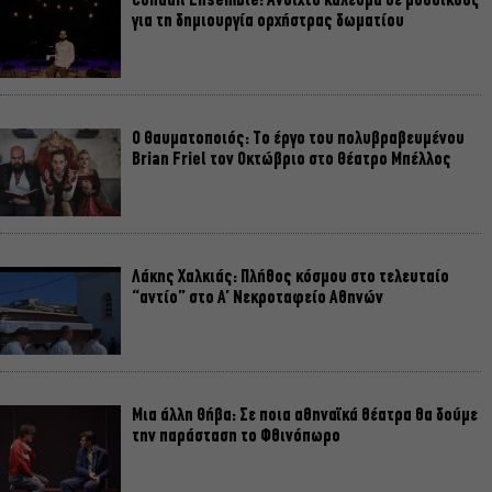
Conduit Ensemble: Ανοιχτό κάλεσμα σε μουσικούς
για τη δημιουργία ορχήστρας δωματίου
Ο Θαυματοποιός: Το έργο του πολυβραβευμένου
Brian Friel τον Οκτώβριο στο Θέατρο Μπέλλος
Λάκης Χαλκιάς: Πλήθος κόσμου στο τελευταίο
“αντίο” στο Α’ Νεκροταφείο Αθηνών
Μια άλλη Θήβα: Σε ποια αθηναϊκά θέατρα θα δούμε
την παράσταση το Φθινόπωρο