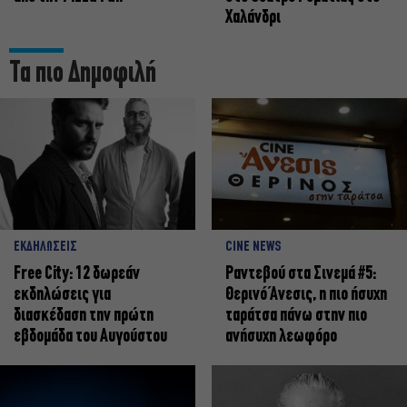
Χαλάνδρι
Τα πιο Δημοφιλή
ΕΚΔΗΛΩΣΕΙΣ
CINE NEWS
Free City: 12 δωρεάν
Ραντεβού στα Σινεμά #5:
εκδηλώσεις για
Θερινό Άνεσις, η πιο ήσυχη
διασκέδαση την πρώτη
ταράτσα πάνω στην πιο
εβδομάδα του Αυγούστου
ανήσυχη λεωφόρο