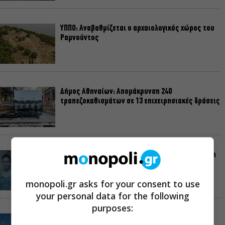
ΥΠΠΟ: Αναβαθμίζεται ο αρχαιολογικός χώρος του
Ραμνούντος
Δήμος Αθηναίων: Απομάκρυνση 240
τραπεζοκαθισμάτων σε 13 επιχειρησιακές δράσεις
«Θάλασσα από γυαλί»: Παγκόσμια πρεμιέρα για τη
νέα ταινία του Αλέξη Αλεξίου
monopoli.gr asks for your consent to use
your personal data for the following
purposes:
«Δυο μαύρα πουκάμισα»: Το πρώτο trailer της