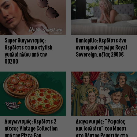
Super διαγωνισμός:
Dunlopillo: Κερδίστε ένα
Κερδίστε τα πιο stylish
ανατομικό στρώμα Royal
γυαλιά ηλίου από την
Sovereign, αξίας 2900€
OOZOO
Διαγωνισμός: Κερδίστε 2
Διαγωνισμός: “Ρωμαίος
πίτσες Vintage Collection
και Ιουλιέτα” του Μποστ
από την Pizza Fan
στο Θέατρο Ρεματιάς στο