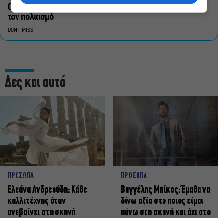
Οι «Τρωάδες» στην Επίδαυρο αλλάζουν την αντίληψη για
τον πολιτισμό
DON'T MISS
Δες και αυτό
ΠΡΟΣΩΠΑ
ΠΡΟΣΩΠΑ
Ελεάνα Ανδρεούδη: Κάθε
Βαγγέλης Μπίκος: Έμαθα να
καλλιτέχνης όταν
δίνω αξία στο ποιος είμαι
ανεβαίνει στη σκηνή
πάνω στη σκηνή και όχι στο