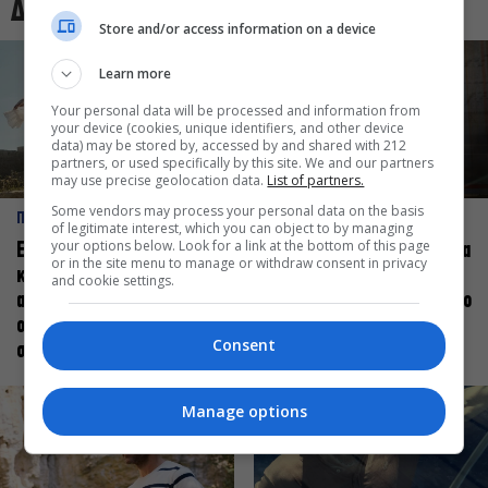
Δες και αυτό
Store and/or access information on a device
Learn more
Your personal data will be processed and information from
your device (cookies, unique identifiers, and other device
data) may be stored by, accessed by and shared with 212
partners, or used specifically by this site. We and our partners
may use precise geolocation data.
List of partners.
Some vendors may process your personal data on the basis
ΠΡΟΣΩΠΑ
ΠΡΟΣΩΠΑ
of legitimate interest, which you can object to by managing
your options below. Look for a link at the bottom of this page
Ελεάνα Ανδρεούδη: Κάθε
Βαγγέλης Μπίκος: Έμαθα να
or in the site menu to manage or withdraw consent in privacy
καλλιτέχνης όταν
δίνω αξία στο ποιος είμαι
and cookie settings.
ανεβαίνει στη σκηνή
πάνω στη σκηνή και όχι στο
οφείλει να αισθάνεται
πως χορεύω
Consent
σταρ
Manage options