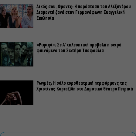
Δικός σου, Φραντς: Η παράσταση του Αλέξανδρου
Διαμαντή ξανά στην Γερμανόφωνη Ευαγγελική
Εκκλησία
«Ριφιφί»: Σε Α’ τηλεοπτική προβολή η σειρά
φαινόμενο του Σωτήρη Τσαφούλια
Ρωγμές: Η σόλο χοροθεατρική περφόρμανς της
Χριστίνας Κυριαζίδη στο Δημοτικό Θέατρο Πειραιά