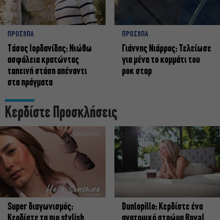
ΠΡΟΣΩΠΑ
ΠΡΟΣΩΠΑ
Tάσος Ιορδανίδης: Νιώθω
Γιάννης Νιάρρος: Τελείωσε
ασφάλεια κρατώντας
για μένα το κομμάτι του
ταπεινή στάση απέναντι
ροκ σταρ
στα πράγματα
Κερδίστε Προσκλήσεις
Super διαγωνισμός:
Dunlopillo: Κερδίστε ένα
Κερδίστε τα πιο stylish
ανατομικό στρώμα Royal