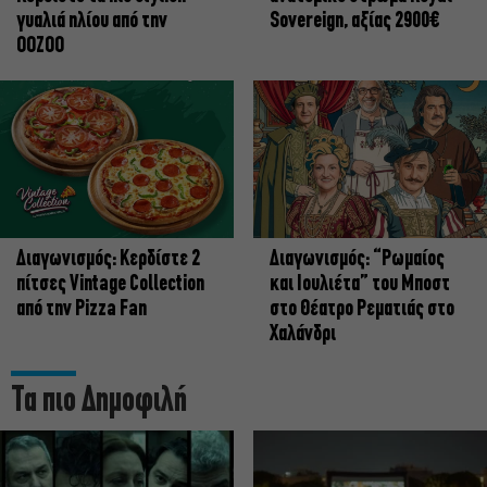
γυαλιά ηλίου από την
Sovereign, αξίας 2900€
OOZOO
Διαγωνισμός: Κερδίστε 2
Διαγωνισμός: “Ρωμαίος
πίτσες Vintage Collection
και Ιουλιέτα” του Μποστ
από την Pizza Fan
στο Θέατρο Ρεματιάς στο
Χαλάνδρι
Τα πιο Δημοφιλή