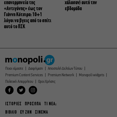
επανερμηνεία της
χάλασαν) αυτή την
«Αντιγόνης» έως τον
εβδομάδα
Γιάννη Κότσιρα: 10+1
λόγοι να βγεις από το σπίτι
αυτό το ΠΣΚ
Ποιοι είμαστε
Διαφήμιση
Αποστολή Δελτίων Τύπου
Premium Content Services
Premium Network
Monopoli widgets
Πολιτική Απορρήτου
Οροι Χρήσης
ΙΣΤΟΡΙΕΣ
ΠΡΟΣΩΠΑ
ΤΙ ΝΕΑ;
ΒΙΒΛΙΟ
ΕΥ ΖΗΝ
ΣΙΝΕΜΑ