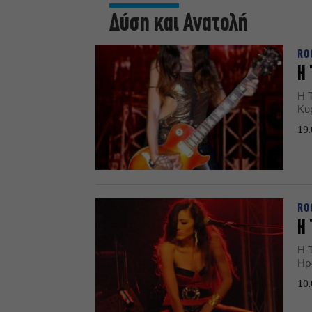
Δύση και Ανατολή
RO
Η 
Η Τ
Κυ
19.
RO
Η 
Η 
Ηρ
10.