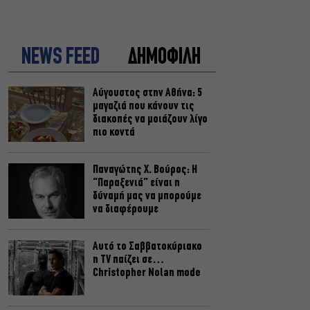
NEWS FEED
ΔΗΜΟΦΙΛΗ
Αύγουστος στην Αθήνα: 5
μαγαζιά που κάνουν τις
διακοπές να μοιάζουν λίγο
πιο κοντά
Παναγώτης Χ. Βούρος: Η
“Παραξενιά” είναι η
δύναμή μας να μπορούμε
να διαφέρουμε
Αυτό το Σαββατοκύριακο
η TV παίζει σε…
Christopher Nolan mode