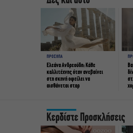
Δες και αυτό
ΠΡΟΣΩΠΑ
ΠΡ
Ελεάνα Ανδρεούδη: Κάθε
Βα
καλλιτέχνης όταν ανεβαίνει
δί
στη σκηνή οφείλει να
στ
αισθάνεται σταρ
χο
Κερδίστε Προσκλήσεις