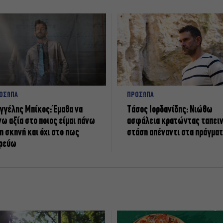
ΟΣΩΠΑ
ΠΡΟΣΩΠΑ
γγέλης Μπίκος: Έμαθα να
Tάσος Ιορδανίδης: Νιώθω
νω αξία στο ποιος είμαι πάνω
ασφάλεια κρατώντας ταπει
η σκηνή και όχι στο πως
στάση απέναντι στα πράγμα
ρεύω