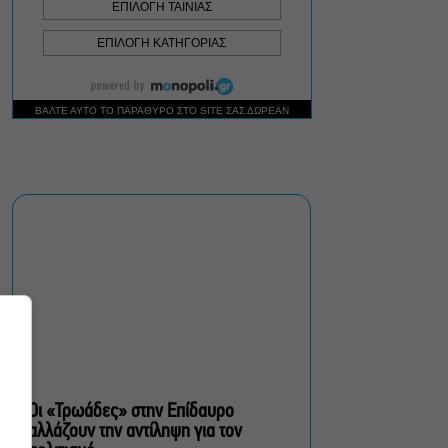
Ρωγμές: Η σόλο
χοροθεατρική
περφόρμανς της
Χριστίνας Κυριαζίδη στο
Δημοτικό Θέατρο Πειραιά
Τόσο Όσο: Η stand-up
comedy των Φουντούλη-
Σπηλιόπουλου στην
Ταράτσα του Λαμπέτη
Μιρέλα Πάχου – Αδάμ
Τσαρούχης: Τα αξέχαστα
ντουέτα του ελληνικού
σινεμά στην Ταράτσα του
Λαμπέτη
Οι «Τρωάδες» στην Επίδαυρο
αλλάζουν την αντίληψη για τον