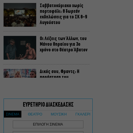
Σαββατοκύριακο χωρίς
πορτοφόλι: 8 δωρεάν
εκδηλώσεις για το ΣΚ 8-9
Αυγούστου
Οι Λέξεις των Άλλων, του
Μάνου Θηραίου για 3ο
χρόνο στο Θέατρο Άβατον
Δικός σου, Φραντς: Η
παράσταση του
Αλέξανδρου Διαμαντή
ξανά στην Γερμανόφωνη
Ευαγγελική Εκκλησία
«Ριφιφί»: Σε Α’
τηλεοπτική προβολή η
σειρά φαινόμενο του
Σωτήρη Τσαφούλια