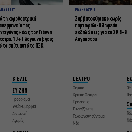
ΔΗΛΩΣΕΙΣ
ΕΚΔΗΛΩΣΕΙΣ
ό τη χοροθεατρική
Σαββατοκύριακο χωρίς
ανερμηνεία της
πορτοφόλι: 8 δωρεάν
ντιγόνης» έως τον Γιάννη
εκδηλώσεις για το ΣΚ 8-9
τσιρα: 10+1 λόγοι να βγεις
Αυγούστου
ό το σπίτι αυτό το ΠΣΚ
ΒΙΒΛΙΟ
ΘΕΑΤΡΟ
ΕΚ
Θέματα
Θέ
ΕΥ ΖΗΝ
Κριτική Θεάτρου
Πρ
Προορισμοί
Προσεχώς
Συ
Υγεία-Ομορφιά
Συνεχίζονται
Τελ
Διατροφή
Τελειώνουν σύντομα
Νέ
Αγορές
Νέα