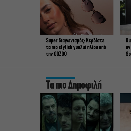
Super διαγωνισμός: Κερδίστε
Du
τα πιο stylish γυαλιά ηλίου από
αν
την OOZOO
So
Τα πιο Δημοφιλή