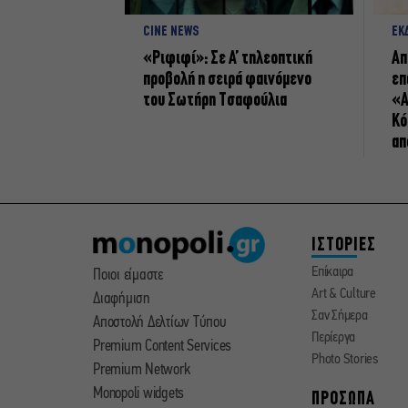
CINE NEWS
ΕΚ
«Ριφιφί»: Σε Α’ τηλεοπτική
Απ
προβολή η σειρά φαινόμενο
επ
του Σωτήρη Τσαφούλια
«Α
Κό
απ
ΙΣΤΟΡΙΕΣ
Επίκαιρα
Ποιοι είμαστε
Art & Culture
Διαφήμιση
Σαν Σήμερα
Αποστολή Δελτίων Τύπου
Περίεργα
Premium Content Services
Photo Stories
Premium Network
Monopoli widgets
ΠΡΟΣΩΠΑ