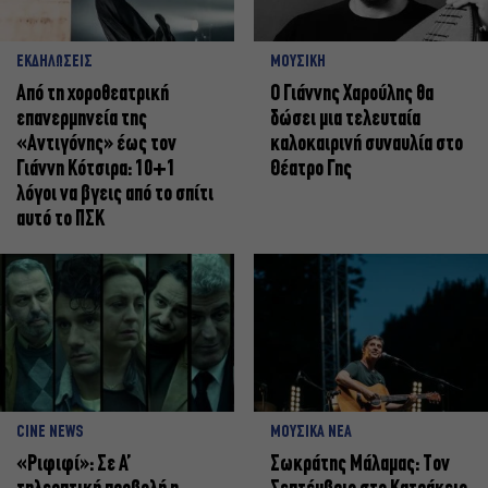
ΕΚΔΗΛΩΣΕΙΣ
ΜΟΥΣΙΚΗ
Από τη χοροθεατρική
Ο Γιάννης Χαρούλης θα
επανερμηνεία της
δώσει μια τελευταία
«Αντιγόνης» έως τον
καλοκαιρινή συναυλία στο
Γιάννη Κότσιρα: 10+1
Θέατρο Γης
λόγοι να βγεις από το σπίτι
αυτό το ΠΣΚ
CINE NEWS
ΜΟΥΣΙΚΑ ΝΕΑ
«Ριφιφί»: Σε Α’
Σωκράτης Μάλαμας: Τον