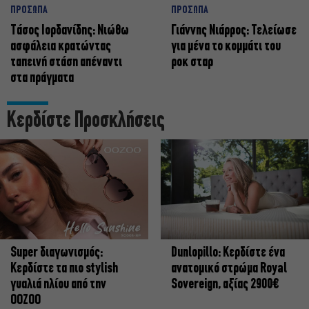
ΠΡΟΣΩΠΑ
ΠΡΟΣΩΠΑ
Tάσος Ιορδανίδης: Νιώθω
Γιάννης Νιάρρος: Τελείωσε
ασφάλεια κρατώντας
για μένα το κομμάτι του
ταπεινή στάση απέναντι
ροκ σταρ
στα πράγματα
Κερδίστε Προσκλήσεις
Super διαγωνισμός:
Dunlopillo: Κερδίστε ένα
Κερδίστε τα πιο stylish
ανατομικό στρώμα Royal
γυαλιά ηλίου από την
Sovereign, αξίας 2900€
OOZOO