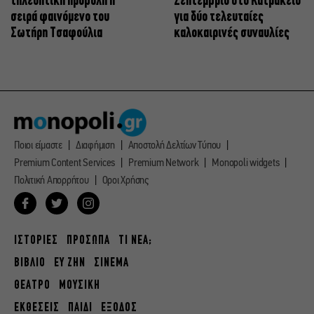
τηλεοπτική προβολή η
Σεπτέμβριο στο Κατράκειο
σειρά φαινόμενο του
για δύο τελευταίες
Σωτήρη Τσαφούλια
καλοκαιρινές συναυλίες
Ποιοι είμαστε
Διαφήμιση
Αποστολή Δελτίων Τύπου
Premium Content Services
Premium Network
Monopoli widgets
Πολιτική Απορρήτου
Οροι Χρήσης
ΙΣΤΟΡΙΕΣ
ΠΡΟΣΩΠΑ
ΤΙ ΝΕΑ;
ΒΙΒΛΙΟ
ΕΥ ΖΗΝ
ΣΙΝΕΜΑ
ΘΕΑΤΡΟ
ΜΟΥΣΙΚΗ
ΕΚΘΕΣΕΙΣ
ΠΑΙΔΙ
ΕΞΟΔΟΣ