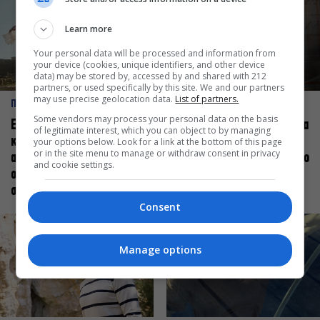
Learn more
Your personal data will be processed and information from
your device (cookies, unique identifiers, and other device
data) may be stored by, accessed by and shared with 212
partners, or used specifically by this site. We and our partners
may use precise geolocation data.
List of partners.
ΠΡΟΣΩΠΑ
ΠΡΟΣΩΠΑ
Some vendors may process your personal data on the basis
Ελεάνα Ανδρεούδη: Κάθε
Βαγγέλης Μπίκος: Έμαθα να
of legitimate interest, which you can object to by managing
καλλιτέχνης όταν
δίνω αξία στο ποιος είμαι
your options below. Look for a link at the bottom of this page
or in the site menu to manage or withdraw consent in privacy
ανεβαίνει στη σκηνή
πάνω στη σκηνή και όχι στο
and cookie settings.
οφείλει να αισθάνεται
πως χορεύω
σταρ
Consent
Manage options