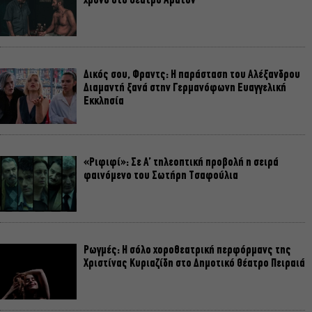
χρόνο στο Θέατρο Άβατον
Δικός σου, Φραντς: Η παράσταση του Αλέξανδρου
Διαμαντή ξανά στην Γερμανόφωνη Ευαγγελική
Εκκλησία
«Ριφιφί»: Σε Α’ τηλεοπτική προβολή η σειρά
φαινόμενο του Σωτήρη Τσαφούλια
Ρωγμές: Η σόλο χοροθεατρική περφόρμανς της
Χριστίνας Κυριαζίδη στο Δημοτικό Θέατρο Πειραιά