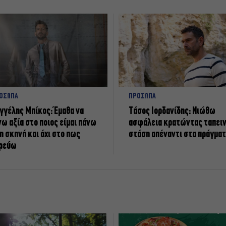
ΟΣΩΠΑ
ΠΡΟΣΩΠΑ
γγέλης Μπίκος: Έμαθα να
Tάσος Ιορδανίδης: Νιώθω
νω αξία στο ποιος είμαι πάνω
ασφάλεια κρατώντας ταπει
η σκηνή και όχι στο πως
στάση απέναντι στα πράγμα
ρεύω