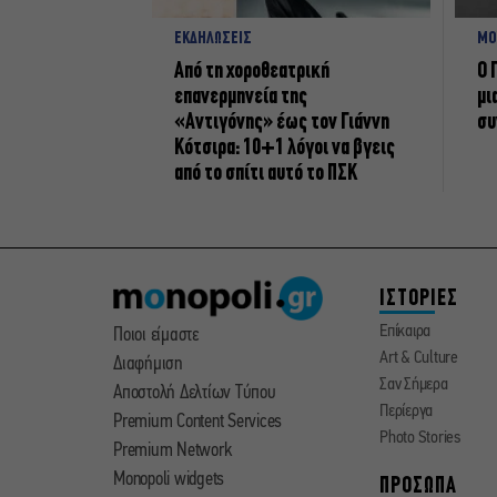
ΕΚΔΗΛΩΣΕΙΣ
ΜΟ
Από τη χοροθεατρική
Ο 
επανερμηνεία της
μι
«Αντιγόνης» έως τον Γιάννη
συ
Κότσιρα: 10+1 λόγοι να βγεις
από το σπίτι αυτό το ΠΣΚ
ΙΣΤΟΡΙΕΣ
Επίκαιρα
Ποιοι είμαστε
Art & Culture
Διαφήμιση
Σαν Σήμερα
Αποστολή Δελτίων Τύπου
Περίεργα
Premium Content Services
Photo Stories
Premium Network
Monopoli widgets
ΠΡΟΣΩΠΑ