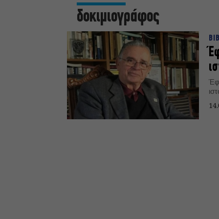
δοκιμιογράφος
ΒΙ
Έφ
ισ
Έφ
ιστ
14.