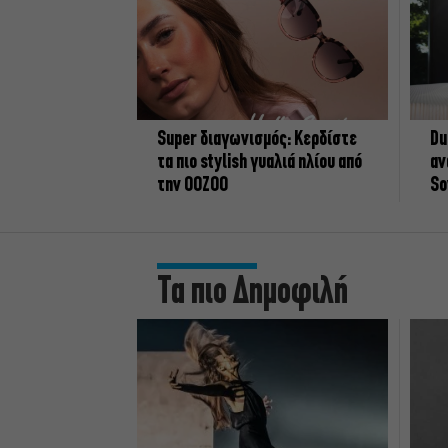
Super διαγωνισμός: Κερδίστε
Du
τα πιο stylish γυαλιά ηλίου από
αν
την OOZOO
So
Τα πιο Δημοφιλή