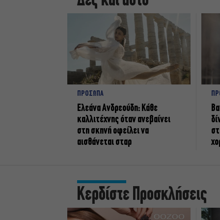
Δες και αυτό
ΠΡΟΣΩΠΑ
ΠΡ
Ελεάνα Ανδρεούδη: Κάθε
Βα
καλλιτέχνης όταν ανεβαίνει
δί
στη σκηνή οφείλει να
στ
αισθάνεται σταρ
χο
Κερδίστε Προσκλήσεις