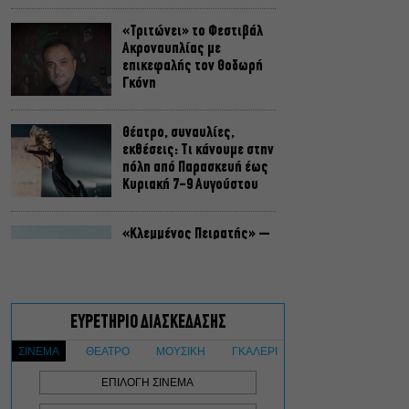
«Τριτώνει» το Φεστιβάλ
Ακροναυπλίας με
επικεφαλής τον Θοδωρή
Γκόνη
Θέατρο, συναυλίες,
εκθέσεις: Τι κάνουμε στην
πόλη από Παρασκευή έως
Κυριακή 7-9 Αυγούστου
«Κλεμμένος Πειρατής» –
«Beauty and Blue»: Το
διπλό εκθεσιακό ταξίδι
του Απόστολου Χαντζαρά
στην Πάτμο
Artist Unknown – Η Ήβη
ήταν εδώ: Η συγκλονιστική
ιστορία της ζωγράφου
Ήβης Στάγκαλη στο