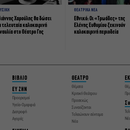
ΥΣΙΚΗ
ΘΕΑΤΡΙΚΑ ΝΕΑ
Γιάννης Χαρούλης θα δώσει
Εθνικό: Οι «Τρωάδες» της
α τελευταία καλοκαιρινή
Ελένης Ευθυμίου ξεκινούν
ναυλία στο Θέατρο Γης
καλοκαιρινή περιοδεία
ΒΙΒΛΙΟ
ΘΕΑΤΡΟ
ΕΚ
Θέματα
Θέ
ΕΥ ΖΗΝ
Κριτική Θεάτρου
Πρ
Προορισμοί
Προσεχώς
Συ
Υγεία-Ομορφιά
Συνεχίζονται
Τελ
Διατροφή
Τελειώνουν σύντομα
Νέ
Αγορές
Νέα