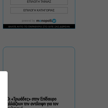
Δημοτικό Θέατρο Πειραιά
Conduit Ensemble:
Ανοιχτό κάλεσμα σε
μουσικούς για τη
δημιουργία ορχήστρας
δωματίου
Ο Θαυματοποιός: Το έργο
του πολυβραβευμένου
Brian Friel τον Οκτώβριο
στο Θέατρο Μπέλλος
Λάκης Χαλκιάς: Πλήθος
κόσμου στο τελευταίο
“αντίο” στο Α’
Νεκροταφείο Αθηνών
Οι «Τρωάδες» στην Επίδαυρο
αλλάζουν την αντίληψη για τον