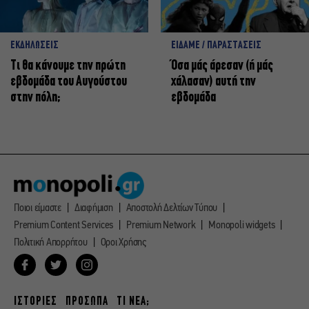
ΕΚΔΗΛΩΣΕΙΣ
ΕΙΔΑΜΕ / ΠΑΡΑΣΤΑΣΕΙΣ
Τι θα κάνουμε την πρώτη
Όσα μάς άρεσαν (ή μάς
εβδομάδα του Αυγούστου
χάλασαν) αυτή την
στην πόλη;
εβδομάδα
Ποιοι είμαστε
Διαφήμιση
Αποστολή Δελτίων Τύπου
Premium Content Services
Premium Network
Monopoli widgets
Πολιτική Απορρήτου
Οροι Χρήσης
ΙΣΤΟΡΙΕΣ
ΠΡΟΣΩΠΑ
ΤΙ ΝΕΑ;