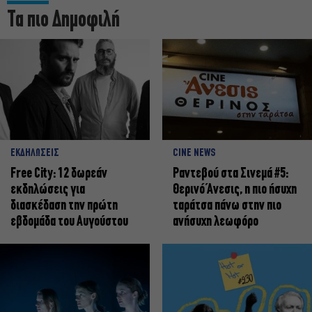
Τα πιο Δημοφιλή
ΕΚΔΗΛΩΣΕΙΣ
CINE NEWS
Free City: 12 δωρεάν
Ραντεβού στα Σινεμά #5:
εκδηλώσεις για
Θερινό Άνεσις, η πιο ήσυχη
διασκέδαση την πρώτη
ταράτσα πάνω στην πιο
εβδομάδα του Αυγούστου
ανήσυχη λεωφόρο