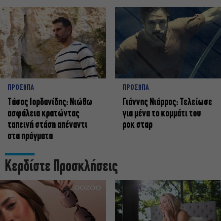
ΠΡΟΣΩΠΑ
ΠΡΟΣΩΠΑ
Tάσος Ιορδανίδης: Νιώθω
Γιάννης Νιάρρος: Τελείωσε
ασφάλεια κρατώντας
για μένα το κομμάτι του
ταπεινή στάση απέναντι
ροκ σταρ
στα πράγματα
Κερδίστε Προσκλήσεις