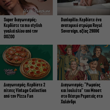
Super διαγωνισμός:
Dunlopillo: Κερδίστε ένα
Κερδίστε τα πιο stylish
ανατομικό στρώμα Royal
γυαλιά ηλίου από την
Sovereign, αξίας 2900€
OOZOO
Διαγωνισμός: Κερδίστε 2
Διαγωνισμός: “Ρωμαίος
πίτσες Vintage Collection
και Ιουλιέτα” του Μποστ
από την Pizza Fan
στο Θέατρο Ρεματιάς στο
Χαλάνδρι