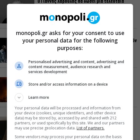
Ο Γιάννης Χαρούλης θα δώσει μια τελευταία
καλοκαιρινή συναυλία στο Θέατρο Γης
monopoli.gr asks for your consent to use
your personal data for the following
πολίτες β’ κατηγορίας, του Brian Friel για β’ σεζόν
στο Θέατρο Τζένη Καρέζη
purposes:
Personalised advertising and content, advertising and
content measurement, audience research and
services development
Στο «κόκκινο» ο κίνδυνος πυρκαγιάς σήμερα σε
Store and/or access information on a device
Αττική, Στερεά Ελλάδα και Βόρειο Αιγαίο
Learn more
Your personal data will be processed and information from
your device (cookies, unique identifiers, and other device
data) may be stored by, accessed by and shared with 212
Έλενα Χούντα: Μουσικό Φεστιβάλ Αίγινας, ένας
partners, or used specifically by this site. We and our partners
πολιτιστικός θεσμός με διάρκεια
may use precise geolocation data.
List of partners.
Some vendors may process your personal data on the basis