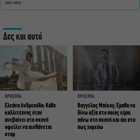
DON'T MISS
Δες και αυτό
ΠΡΟΣΩΠΑ
ΠΡΟΣΩΠΑ
Ελεάνα Ανδρεούδη: Κάθε
Βαγγέλης Μπίκος: Έμαθα να
καλλιτέχνης όταν
δίνω αξία στο ποιος είμαι
ανεβαίνει στη σκηνή
πάνω στη σκηνή και όχι στο
οφείλει να αισθάνεται
πως χορεύω
σταρ