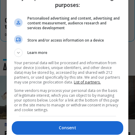
purposes:
Personalised advertising and content, advertising and
Οι «Τρωάδες» στην Επίδαυρο αλλάζουν την αντίληψη για
content measurement, audience research and
τον πολιτισμό
services development
DON'T MISS
Store and/or access information on a device
Learn more
Your personal data will be processed and information from
Δες και αυτό
your device (cookies, unique identifiers, and other device
data) may be stored by, accessed by and shared with 212
partners, or used specifically by this site. We and our partners
may use precise geolocation data.
List of partners.
Some vendors may process your personal data on the basis
of legitimate interest, which you can object to by managing
your options below. Look for a link at the bottom of this page
or in the site menu to manage or withdraw consent in privacy
and cookie settings.
ΠΡΟΣΩΠΑ
ΠΡΟΣΩΠΑ
Consent
Ελεάνα Ανδρεούδη: Κάθε
Βαγγέλης Μπίκος: Έμαθα να