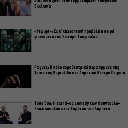
Διαμαντή ξανά στην Γερμανόφωνη Ευαγγελική
Εκκλησία
«Ριφιφί»: Σε Α’ τηλεοπτική προβολή η σειρά
φαινόμενο του Σωτήρη Τσαφούλια
Ρωγμές: Η σόλο χοροθεατρική περφόρμανς της
Χριστίνας Κυριαζίδη στο Δημοτικό Θέατρο Πειραιά
Τόσο Όσο: Η stand-up comedy των Φουντούλη-
Σπηλιόπουλου στην Ταράτσα του Λαμπέτη