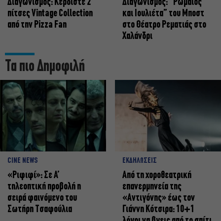
Διαγωνισμός: Κερδίστε 2
Διαγωνισμός: “Ρωμαίος
πίτσες Vintage Collection
και Ιουλιέτα” του Μποστ
από την Pizza Fan
στο Θέατρο Ρεματιάς στο
Χαλάνδρι
Τα πιο Δημοφιλή
CINE NEWS
ΕΚΔΗΛΩΣΕΙΣ
«Ριφιφί»: Σε Α’
Από τη χοροθεατρική
τηλεοπτική προβολή η
επανερμηνεία της
σειρά φαινόμενο του
«Αντιγόνης» έως τον
Σωτήρη Τσαφούλια
Γιάννη Κότσιρα: 10+1
λόγοι να βγεις από το σπίτι