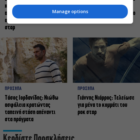
καλλιτέχνης όταν
δίνω αξία στο ποιος είμαι
Manage options
ανεβαίνει στη σκηνή
πάνω στη σκηνή και όχι στο
οφείλει να αισθάνεται
πως χορεύω
σταρ
ΠΡΟΣΩΠΑ
ΠΡΟΣΩΠΑ
Tάσος Ιορδανίδης: Νιώθω
Γιάννης Νιάρρος: Τελείωσε
ασφάλεια κρατώντας
για μένα το κομμάτι του
ταπεινή στάση απέναντι
ροκ σταρ
στα πράγματα
Κερδίστε Προσκλήσεις