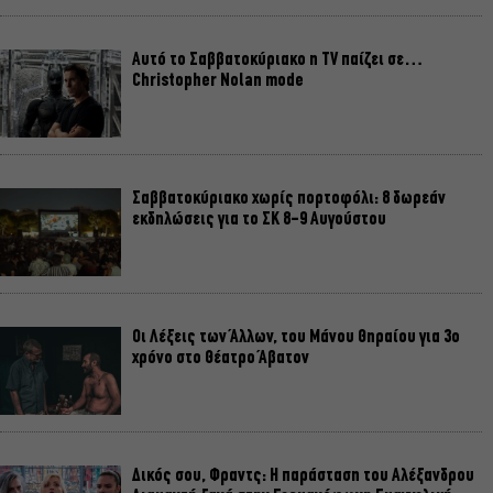
Αυτό το Σαββατοκύριακο η TV παίζει σε…
Christopher Nolan mode
Σαββατοκύριακο χωρίς πορτοφόλι: 8 δωρεάν
εκδηλώσεις για το ΣΚ 8-9 Αυγούστου
Οι Λέξεις των Άλλων, του Μάνου Θηραίου για 3ο
χρόνο στο Θέατρο Άβατον
Δικός σου, Φραντς: Η παράσταση του Αλέξανδρου