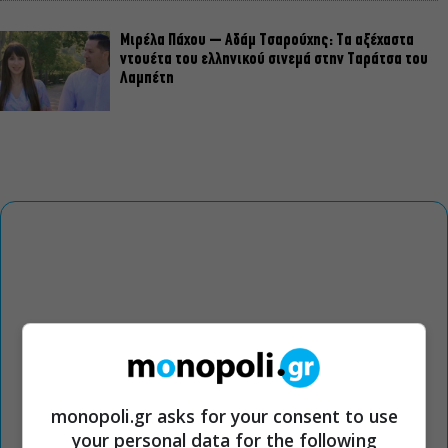
Μιρέλα Πάχου – Αδάμ Τσαρούχης: Τα αξέχαστα
ντουέτα του ελληνικού σινεμά στην Ταράτσα του
Λαμπέτη
monopoli.gr asks for your consent to use
your personal data for the following