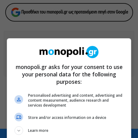
Προσθήκη του monopoli.gr ως προτεινόμενη πηγή στην Google
ΑΚΟΛΟΥΘΗΣΕ ΤΟ MONOPOLI.GR ΚΑΙ ΣΤΟ INSTAGRAM!
ΑΚΟΛΟΥΘΗΣΤΕ ΤΟ
MONOPOLI.GR ΣΤΟ GOOGLE NEWS
ΓΙΑ
monopoli.gr asks for your consent to use
ΟΛΕΣ ΤΙΣ ΕΙΔΗΣΕΙΣ ΤΗΣ ΗΜΕΡΑΣ
your personal data for the following
purposes:
Οι «Τρωάδες» στην Επίδαυρο
Personalised advertising and content, advertising and
αλλάζουν την αντίληψη για
content measurement, audience research and
services development
τον πολιτισμό
Store and/or access information on a device
Learn more