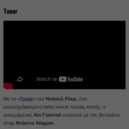
Τuner
Με το «
Τuner
» του
Ντάνιελ Ρόερ,
ένα
καλοσχεδιασμένο heist movie παλιάς κοπής, ο
ανερχόμενος
Λίο Γούνταλ
ενώνεται με τον βετεράνο
σταρ
Ντάστιν Χόφμαν
.