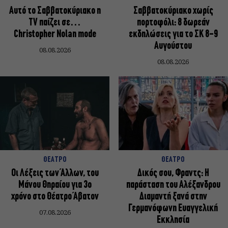
Αυτό το Σαββατοκύριακο η
Σαββατοκύριακο χωρίς
TV παίζει σε…
πορτοφόλι: 8 δωρεάν
Christopher Nolan mode
εκδηλώσεις για το ΣΚ 8-9
Αυγούστου
08.08.2026
08.08.2026
ΘΕΑΤΡΟ
ΘΕΑΤΡΟ
Οι Λέξεις των Άλλων, του
Δικός σου, Φραντς: Η
Μάνου Θηραίου για 3ο
παράσταση του Αλέξανδρου
χρόνο στο Θέατρο Άβατον
Διαμαντή ξανά στην
Γερμανόφωνη Ευαγγελική
07.08.2026
Εκκλησία