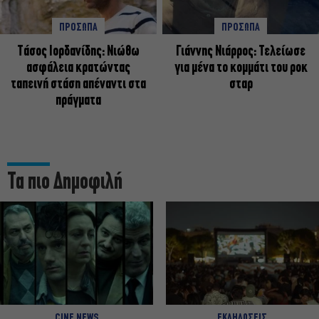
ΠΡΟΣΩΠΑ
ΠΡΟΣΩΠΑ
Tάσος Ιορδανίδης: Νιώθω
Γιάννης Νιάρρος: Τελείωσε
ασφάλεια κρατώντας
για μένα το κομμάτι του ροκ
ταπεινή στάση απέναντι στα
σταρ
πράγματα
Τα πιο Δημοφιλή
CINE NEWS
ΕΚΔΗΛΩΣΕΙΣ