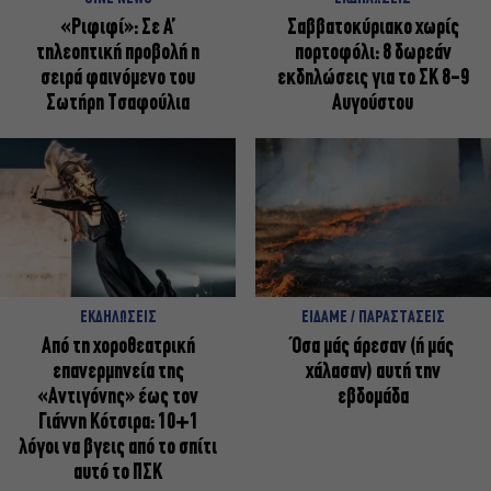
«Ριφιφί»: Σε Α’
Σαββατοκύριακο χωρίς
τηλεοπτική προβολή η
πορτοφόλι: 8 δωρεάν
σειρά φαινόμενο του
εκδηλώσεις για το ΣΚ 8-9
Σωτήρη Τσαφούλια
Αυγούστου
ΕΚΔΗΛΩΣΕΙΣ
ΕΙΔΑΜΕ / ΠΑΡΑΣΤΑΣΕΙΣ
Από τη χοροθεατρική
Όσα μάς άρεσαν (ή μάς
επανερμηνεία της
χάλασαν) αυτή την
«Αντιγόνης» έως τον
εβδομάδα
Γιάννη Κότσιρα: 10+1
λόγοι να βγεις από το σπίτι
αυτό το ΠΣΚ