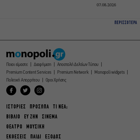
07.08.2026
ΠΕΡΙΣΣΟΤΕΡΑ
Ποιοι είμαστε
Διαφήμιση
Αποστολή Δελτίων Τύπου
Premium Content Services
Premium Network
Monopoli widgets
Πολιτική Απορρήτου
Οροι Χρήσης
ΙΣΤΟΡΙΕΣ
ΠΡΟΣΩΠΑ
ΤΙ ΝΕΑ;
ΒΙΒΛΙΟ
ΕΥ ΖΗΝ
ΣΙΝΕΜΑ
ΘΕΑΤΡΟ
ΜΟΥΣΙΚΗ
ΕΚΘΕΣΕΙΣ
ΠΑΙΔΙ
ΕΞΟΔΟΣ