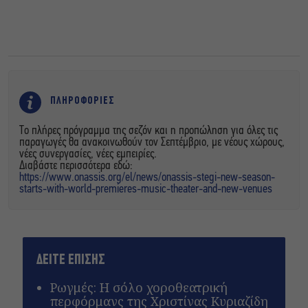
ΠΛΗΡΟΦΟΡΙΕΣ
Το πλήρες πρόγραμμα της σεζόν και η προπώληση για όλες τις
παραγωγές θα ανακοινωθούν τον Σεπτέμβριο, με νέους χώρους,
νέες συνεργασίες, νέες εμπειρίες.
Διαβάστε περισσότερα εδώ:
https://www.onassis.org/el/news/onassis-stegi-new-season-
starts-with-world-premieres-music-theater-and-new-venues
ΔΕΙΤΕ ΕΠΙΣΗΣ
Ρωγμές: Η σόλο χοροθεατρική
περφόρμανς της Χριστίνας Κυριαζίδη