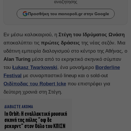
αναζητησης
Προσθήκη του monopoli.gr στην Google
Εν μέσω καλοκαιριού, η
Στέγη του Ιδρύματος Ωνάση
αποκαλύπτει τις
πρώτες δράσεις
της νέας σεζόν. Μια
υδάτινη εμπειρία διαλογισμού στο κέντρο της Αθήνας, ο
Alan Turing
μέσα από το εκρηκτικό σκηνικό σύμπαν
του
Łukasz Twarkowski
, ένα μονοήμερο
Borderline
Festival
με συναρπαστικό lineup και ο sold-out
Οιδίποδας του Robert Icke
που επιστρέφει για
δεύτερη χρονιά στη Στέγη.
ΔΙΑΒΑΣΤΕ ΑΚΟΜΑ
In Orbit: Η εναλλακτική μουσική
σκηνή της πόλης “οφ δε
ρεκορντ” στον Θόλο του ΚΠΙΣΝ