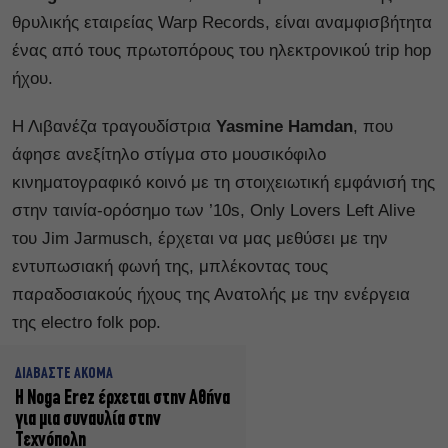
θρυλικής εταιρείας Warp Records, είναι αναμφισβήτητα
ένας από τους πρωτοπόρους του ηλεκτρονικού trip hop
ήχου.
Η Λιβανέζα τραγουδίστρια
Yasmine Hamdan
, που
άφησε ανεξίτηλο στίγμα στο μουσικόφιλο
κινηματογραφικό κοινό με τη στοιχειωτική εμφάνισή της
στην ταινία-ορόσημο των ’10s, Only Lovers Left Alive
του Jim Jarmusch, έρχεται να μας μεθύσει με την
εντυπωσιακή φωνή της, μπλέκοντας τους
παραδοσιακούς ήχους της Ανατολής με την ενέργεια
της electro folk pop.
ΔΙΑΒΑΣΤΕ ΑΚΟΜΑ
Η Noga Erez έρχεται στην Αθήνα
για μια συναυλία στην
Τεχνόπολη