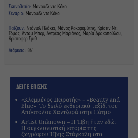
Σκηνοθεσία:
Μανουέλ ντε Κόκο
Σενάριο:
Μανουέλ ντε Κόκο
Παίζουν:
Ντάνιελ Πλάκετ, Μάνος Κοκορομύτης, Κρίστιν Ντι
Τόμας, Άνταμ Μπερ, Αντρέας Μαριάνος, Μαρία Δρακοπούλου,
Κρίστοφερ Σμιθ
Διάρκεια:
86'
ΔΕΙΤΕ ΕΠΙΣΗΣ
«Κλεμμένος Πειρατής» – «Beauty and
Blue»: Το διπλό εκθεσιακό ταξίδι του
Απόστολου Χαντζαρά στην Πάτμο
Artist Unknown – Η Ήβη ήταν εδώ:
Η συγκλονιστική ιστορία της
ζωγράφου Ήβης Στάγκαλη στο