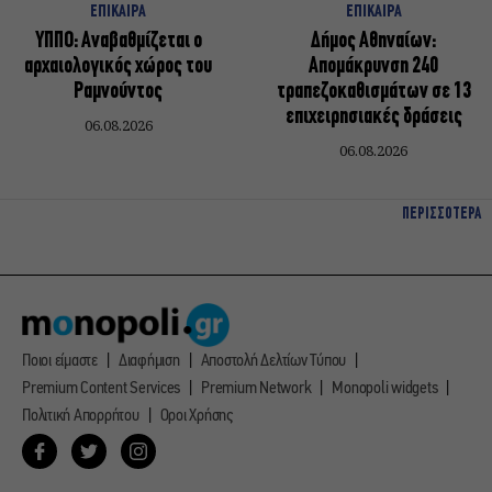
ΕΠΙΚΑΙΡΑ
ΕΠΙΚΑΙΡΑ
ΥΠΠΟ: Αναβαθμίζεται ο
Δήμος Αθηναίων:
αρχαιολογικός χώρος του
Απομάκρυνση 240
Ραμνούντος
τραπεζοκαθισμάτων σε 13
επιχειρησιακές δράσεις
06.08.2026
06.08.2026
ΠΕΡΙΣΣΟΤΕΡΑ
Ποιοι είμαστε
Διαφήμιση
Αποστολή Δελτίων Τύπου
Premium Content Services
Premium Network
Monopoli widgets
Πολιτική Απορρήτου
Οροι Χρήσης