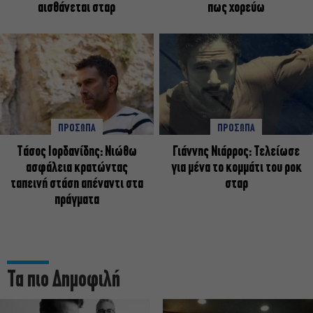
αισθάνεται σταρ
πως χορεύω
ΠΡΟΣΩΠΑ
ΠΡΟΣΩΠΑ
Tάσος Ιορδανίδης: Νιώθω
Γιάννης Νιάρρος: Τελείωσε
ασφάλεια κρατώντας
για μένα το κομμάτι του ροκ
ταπεινή στάση απέναντι στα
σταρ
πράγματα
Τα πιο Δημοφιλή