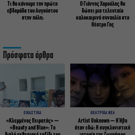
Τι θα κάνουμε την πρώτη
Ο Γιάννης Χαρούλης θα
εβδομάδα του Αυγούστου
δώσει μια τελευταία
στην πόλη;
καλοκαιρινή συναυλία στο
Θέατρο Γης
Πρόσφατα άρθρα
ΕΙΚΑΣΤΙΚΑ
ΘΕΑΤΡΙΚΑ ΝΕΑ
«Κλεμμένος Πειρατής» –
Artist Unknown – Η Ήβη
«Beauty and Blue»: Το
ήταν εδώ: Η συγκλονιστική
διπλό εκθεσιακό ταξίδι του
ιστορία της ζωγράφου