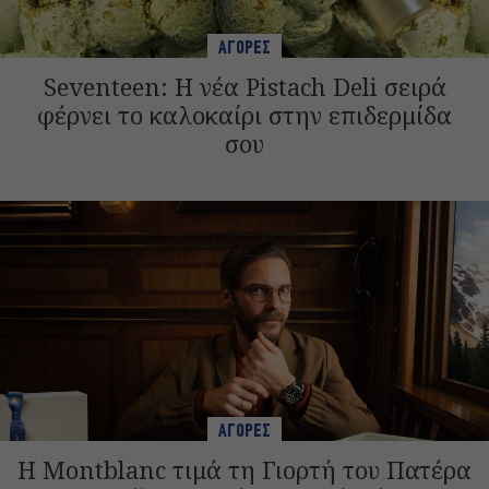
ΑΓΟΡΕΣ
Seventeen: Η νέα Pistach Deli σειρά
φέρνει το καλοκαίρι στην επιδερμίδα
σου
ΑΓΟΡΕΣ
Η Montblanc τιμά τη Γιορτή του Πατέρα