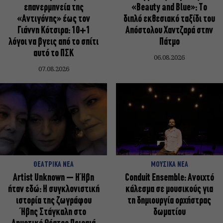
επανερμηνεία της
«Beauty and Blue»: Το
«Αντιγόνης» έως τον
διπλό εκθεσιακό ταξίδι του
Γιάννη Κότσιρα: 10+1
Απόστολου Χαντζαρά στην
λόγοι να βγεις από το σπίτι
Πάτμο
αυτό το ΠΣΚ
06.08.2026
07.08.2026
ΘΕΑΤΡΙΚΑ ΝΕΑ
ΜΟΥΣΙΚΑ ΝΕΑ
Artist Unknown – Η Ήβη
Conduit Ensemble: Ανοιχτό
ήταν εδώ: Η συγκλονιστική
κάλεσμα σε μουσικούς για
ιστορία της ζωγράφου
τη δημιουργία ορχήστρας
Ήβης Στάγκαλη στο
δωματίου