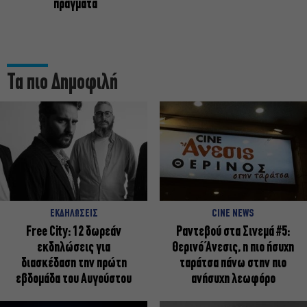
πράγματα
Τα πιο Δημοφιλή
ΕΚΔΗΛΩΣΕΙΣ
CINE NEWS
Free City: 12 δωρεάν
Ραντεβού στα Σινεμά #5:
εκδηλώσεις για
Θερινό Άνεσις, η πιο ήσυχη
διασκέδαση την πρώτη
ταράτσα πάνω στην πιο
εβδομάδα του Αυγούστου
ανήσυχη λεωφόρο