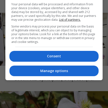
Your personal data will be processed and information from
your device (cookies, unique identifiers, and other device
data) may be stored by, accessed by and shared with 212
partners, or used specifically by this site. We and our partners
may use precise geolocation data.
List of partners.
Some vendors may process your personal data on the basis
of legitimate interest, which you can object to by managing
your options below. Look for a link at the bottom of this page
or in the site menu to manage or withdraw consent in privacy
and cookie settings.
Consent
ΑΓΟΡΕΣ
Mayessa: Νέος προορισμός luxury
Manage options
footwear εμπειρίας στην Αθήνα