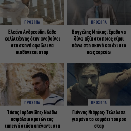
ΠΡΟΣΩΠΑ
ΠΡΟΣΩΠΑ
Ελεάνα Ανδρεούδη: Κάθε
Βαγγέλης Μπίκος: Έμαθα να
καλλιτέχνης όταν ανεβαίνει
δίνω αξία στο ποιος είμαι
στη σκηνή οφείλει να
πάνω στη σκηνή και όχι στο
αισθάνεται σταρ
πως χορεύω
ΠΡΟΣΩΠΑ
ΠΡΟΣΩΠΑ
Tάσος Ιορδανίδης: Νιώθω
Γιάννης Νιάρρος: Τελείωσε
ασφάλεια κρατώντας
για μένα το κομμάτι του ροκ
ταπεινή στάση απέναντι στα
σταρ