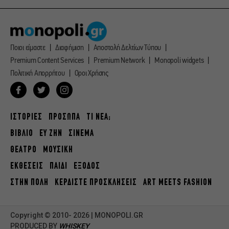
Ποιοι είμαστε
Διαφήμιση
Αποστολή Δελτίων Τύπου
Premium Content Services
Premium Network
Monopoli widgets
Πολιτική Απορρήτου
Οροι Χρήσης
ΙΣΤΟΡΙΕΣ
ΠΡΟΣΩΠΑ
ΤΙ ΝΕΑ;
ΒΙΒΛΙΟ
ΕΥ ΖΗΝ
ΣΙΝΕΜΑ
ΘΕΑΤΡΟ
ΜΟΥΣΙΚΗ
ΕΚΘΕΣΕΙΣ
ΠΑΙΔΙ
ΕΞΟΔΟΣ
ΣΤΗΝ ΠΟΛΗ
ΚΕΡΔΙΣΤΕ ΠΡΟΣΚΛΗΣΕΙΣ
ART MEETS FASHION
Copyright © 2010- 2026 | MONOPOLI.GR
PRODUCED BY
WHISKEY