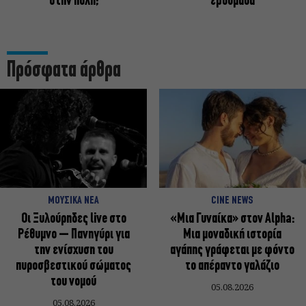
στην πόλη;
εβδομάδα
Πρόσφατα άρθρα
ΜΟΥΣΙΚΑ ΝΕΑ
CINE NEWS
Οι Ξυλούρηδες live στο
«Μια Γυναίκα» στον Alpha:
Ρέθυμνο – Πανηγύρι για
Μια μοναδική ιστορία
την ενίσχυση του
αγάπης γράφεται με φόντο
πυροσβεστικού σώματος
το απέραντο γαλάζιο
του νομού
05.08.2026
05.08.2026