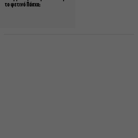
το φετινό Πάσχα;