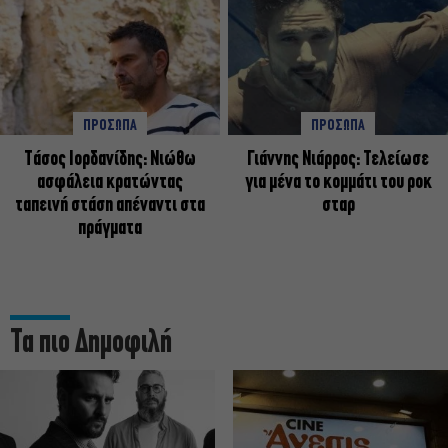
ΠΡΟΣΩΠΑ
ΠΡΟΣΩΠΑ
Tάσος Ιορδανίδης: Νιώθω
Γιάννης Νιάρρος: Τελείωσε
ασφάλεια κρατώντας
για μένα το κομμάτι του ροκ
ταπεινή στάση απέναντι στα
σταρ
πράγματα
Τα πιο Δημοφιλή