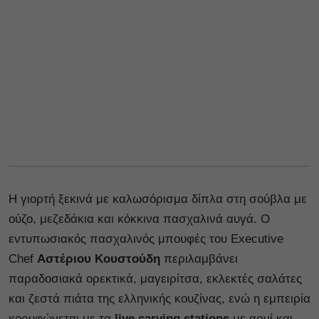
Η γιορτή ξεκινά με καλωσόρισμα δίπλα στη σούβλα με
ούζο, μεζεδάκια και κόκκινα πασχαλινά αυγά. Ο
εντυπωσιακός πασχαλινός μπουφές του Executive
Chef
Αστέριου Κουστούδη
περιλαμβάνει
παραδοσιακά ορεκτικά, μαγειρίτσα, εκλεκτές σαλάτες
και ζεστά πιάτα της ελληνικής κουζίνας, ενώ η εμπειρία
κορυφώνεται με τα
live
carving
stations
με αρνί και