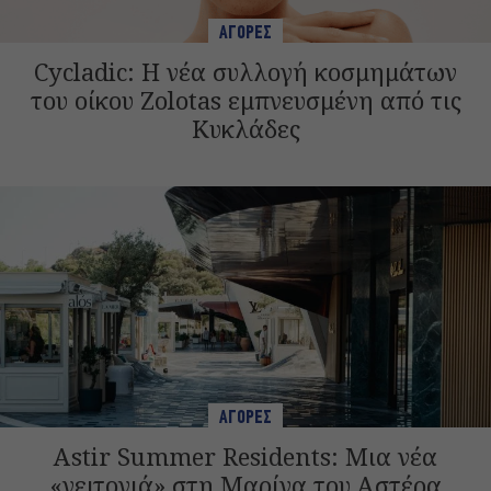
ΑΓΟΡΕΣ
Cycladic: Η νέα συλλογή κοσμημάτων
του οίκου Zolotas εμπνευσμένη από τις
Κυκλάδες
ΑΓΟΡΕΣ
Astir Summer Residents: Μια νέα
«γειτονιά» στη Μαρίνα του Αστέρα