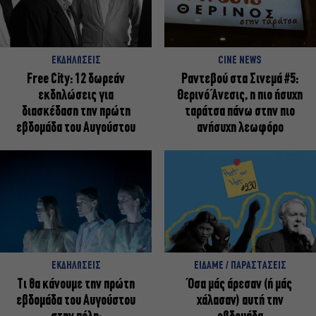
ΕΚΔΗΛΩΣΕΙΣ
CINE NEWS
Free City: 12 δωρεάν
Ραντεβού στα Σινεμά #5:
εκδηλώσεις για
Θερινό Άνεσις, η πιο ήσυχη
διασκέδαση την πρώτη
ταράτσα πάνω στην πιο
εβδομάδα του Αυγούστου
ανήσυχη λεωφόρο
ΕΚΔΗΛΩΣΕΙΣ
ΕΙΔΑΜΕ / ΠΑΡΑΣΤΑΣΕΙΣ
Τι θα κάνουμε την πρώτη
Όσα μάς άρεσαν (ή μάς
εβδομάδα του Αυγούστου
χάλασαν) αυτή την