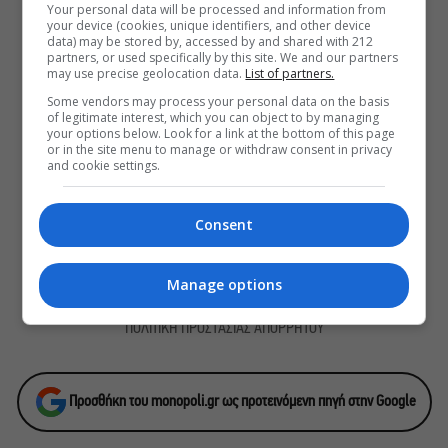
Your personal data will be processed and information from
με φόντο το απέραντο γαλάζιο
your device (cookies, unique identifiers, and other device
data) may be stored by, accessed by and shared with 212
Η Μαύρη Σαμπούκα γίνεται iconic
partners, or used specifically by this site. We and our partners
και έρχεται στο Θέατρο Λυκαβηττού
may use precise geolocation data.
List of partners.
για μια μόνο παράσταση
Some vendors may process your personal data on the basis
of legitimate interest, which you can object to by managing
your options below. Look for a link at the bottom of this page
or in the site menu to manage or withdraw consent in privacy
and cookie settings.
ΕΓΓΡΑΦΕΙΤΕ ΣΤΟ NEWSLETTER ΜΑΣ
Βρες καθημερινά στο email σου τα πιο δημοφιλή θέματα
Consent
του Monopoli.gr και ό,τι καλύτερο συμβαίνει στην πόλη!
Manage options
ΠΟΛΙΤΙΚΗ ΠΡΟΣΤΑΣΙΑΣ ΑΠΟΡΡΗΤΟΥ
Προσθήκη του monopoli.gr ως προτεινόμενη πηγή στην Google