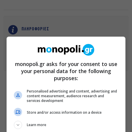
ΠΛΗΡΟΦΟΡΙΕΣ
GB
CORNER
GIFTS
&
FLAVORS
Βασιλέως Γεωργίου Α’ 1, Πλατεία Συντάγματος, 10564
Ώρες Λειτουργίας: Δευτέρα έως Σάββατο, 11:00 – 20:00
Πληροφορίες: +30 210 3330750
Shop
online
:
www.grandebretagnestore.com
monopoli.gr asks for your consent to use
your personal data for the following
purposes:
Personalised advertising and content, advertising and
ΔΕΙΤΕ ΕΠΙΣΗΣ
content measurement, audience research and
services development
Οι Ξυλούρηδες live στο Ρέθυμνο –
Πανηγύρι για την ενίσχυση του
Store and/or access information on a device
πυροσβεστικού σώματος του νομού
«Μια Γυναίκα» στον Alpha: Μια
Learn more
μοναδική ιστορία αγάπης γράφεται