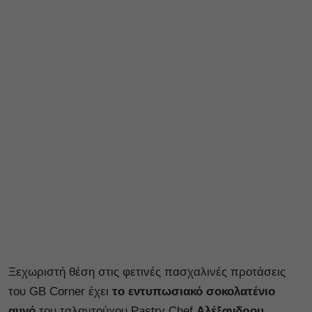
Ξεχωριστή θέση στις φετινές πασχαλινές προτάσεις
του GB Corner έχει
το εντυπωσιακό σοκολατένιο
αυγό
του ταλαντούχου Pastry Chef
Αλέξανδρου