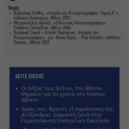
Πηγές:
Βαλούκος Στάθης, «Ιστορία του Κινηματογράφου: Τόμος Α΄»,
εκδόσεις Αιγόκερως, Αθήνα 2003
Μητροπούλου Αγλαΐα, «Ελληνικός Κινηματογράφος»,
Εκδόσεις Παπαζήση, Αθήνα 2006
Bordwell David – Kristin Thompson, «Ιστορία του
Κινηματογράφου», μετ. Νίκος Λερός – Ρίτα Κολαΐτη, εκδόσεις
Πατάκη, Αθήνα 2007
ΔΕΙΤΕ ΕΠΙΣΗΣ
Οι Λέξεις των Άλλων, του Μάνου
Θηραίου για 3ο χρόνο στο Θέατρο
Άβατον
Δικός σου, Φραντς: Η παράσταση του
Αλέξανδρου Διαμαντή ξανά στην
Γερμανόφωνη Ευαγγελική Εκκλησία