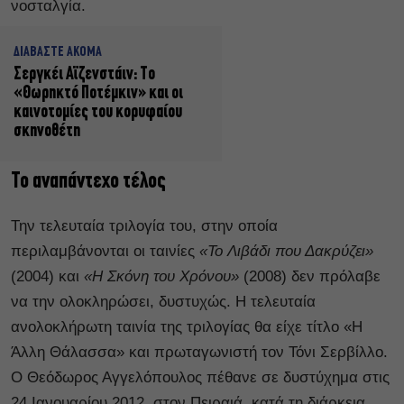
νοσταλγία.
ΔΙΑΒΑΣΤΕ ΑΚΟΜΑ
Σεργκέι Αϊζενστάιν: Το
«Θωρηκτό Ποτέμκιν» και οι
καινοτομίες του κορυφαίου
σκηνοθέτη
Το αναπάντεχο τέλος
Την τελευταία τριλογία του, στην οποία
περιλαμβάνονται οι ταινίες
«Το Λιβάδι που Δακρύζει»
(2004) και
«Η Σκόνη του Χρόνου»
(2008) δεν πρόλαβε
να την ολοκληρώσει, δυστυχώς. Η τελευταία
ανολοκλήρωτη ταινία της τριλογίας θα είχε τίτλο «Η
Άλλη Θάλασσα» και πρωταγωνιστή τον Τόνι Σερβίλλο.
Ο Θεόδωρος Αγγελόπουλος πέθανε σε δυστύχημα στις
24 Ιανουαρίου 2012, στον Πειραιά, κατά τη διάρκεια