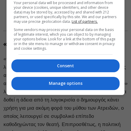
Your personal data will be processed and information from
your device (cookies, unique identifiers, and other device
data) may be stored by, accessed by and shared with 212
partners, or used specifically by this site. We and our partners
may use precise geolocation data.
List of partners.
«Θίασος» (1975)
Some vendors may process your personal data on the basis
of legitimate interest, which you can object to by managing
your options below. Look for a link at the bottom of this page
«Ο Θίασος», 1975
or in the site menu to manage or withdraw consent in privacy
and cookie settings.
«Ο Θίασος»
: Αν στις «Μέρες του ’36» τίποτα δεν
Consent
λεγόταν με σαφήνεια, σε μια προσπάθεια διερεύνησης
αλληγορικών τρόπων που κάποιος μπορεί να ξεφύγει
Manage options
από την αυστηρή λογοκρισία της εποχής, στον
«Θίασο»
λέγονται τα πράγματα σχεδόν με το όνομά τους. Για να
δοθεί η άδεια από τη λογοκρισία ο δημιουργός κάνει
χρήση για μια ακόμη φορά του μύθου των Ατρειδών, ο
οποίος λειτουργεί σε συμβολικό επίπεδο
καθοδηγώντας τον θεατή. Επιπροσθέτως, η πολιτική