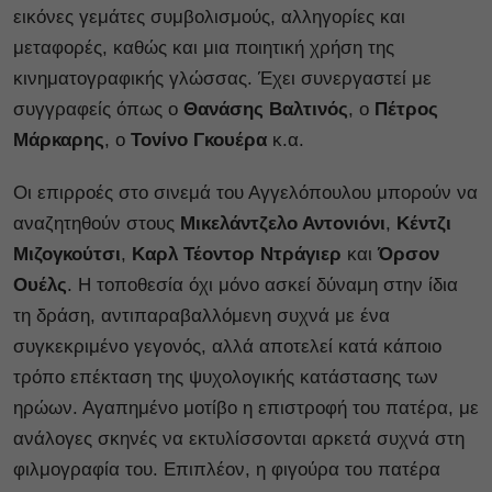
εικόνες γεμάτες συμβολισμούς, αλληγορίες και
μεταφορές, καθώς και μια ποιητική χρήση της
κινηματογραφικής γλώσσας. Έχει συνεργαστεί με
συγγραφείς όπως ο
Θανάσης Βαλτινός
, ο
Πέτρος
Μάρκαρης
, ο
Τονίνο Γκουέρα
κ.α.
Οι επιρροές στο σινεμά του Αγγελόπουλου μπορούν να
αναζητηθούν στους
Μικελάντζελο Αντονιόνι
,
Κέντζι
Μιζογκούτσι
,
Καρλ Τέοντορ Ντράγιερ
και
Όρσον
Ουέλς
. Η τοποθεσία όχι μόνο ασκεί δύναμη στην ίδια
τη δράση, αντιπαραβαλλόμενη συχνά με ένα
συγκεκριμένο γεγονός, αλλά αποτελεί κατά κάποιο
τρόπο επέκταση της ψυχολογικής κατάστασης των
ηρώων. Αγαπημένο μοτίβο η επιστροφή του πατέρα, με
ανάλογες σκηνές να εκτυλίσσονται αρκετά συχνά στη
φιλμογραφία του. Επιπλέον, η φιγούρα του πατέρα