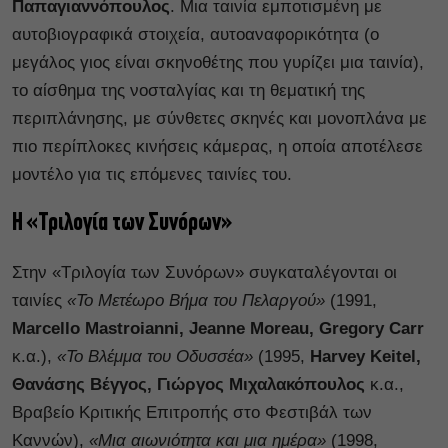
Παπαγιαννόπουλος
. Μια ταινία εμποτισμένη με
αυτοβιογραφικά στοιχεία, αυτοαναφορικότητα (ο
μεγάλος γιος είναι σκηνοθέτης που γυρίζει μια ταινία),
το αίσθημα της νοσταλγίας και τη θεματική της
περιπλάνησης, με σύνθετες σκηνές και μονοπλάνα με
πιο περίπλοκες κινήσεις κάμερας, η οποία αποτέλεσε
μοντέλο για τις επόμενες ταινίες του.
Η «Τριλογία των Συνόρων»
Στην «Τριλογία των Συνόρων» συγκαταλέγονται οι
ταινίες
«Το Μετέωρο Βήμα του Πελαργού»
(1991,
Marcello Mastroianni, Jeanne Moreau, Gregory Carr
κ.α.),
«Το Βλέμμα του Οδυσσέα»
(1995,
Harvey Keitel,
Θανάσης Βέγγος, Γιώργος Μιχαλακόπουλος
κ.α.,
Βραβείο Κριτικής Επιτροπής στο Φεστιβάλ των
Καννών),
«Μια αιωνιότητα και μια ημέρα»
(1998,