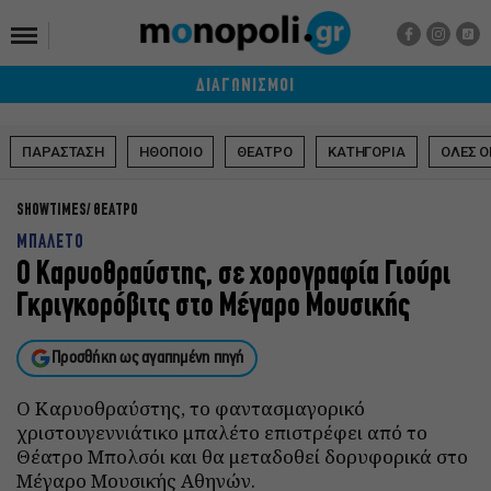
ΔΙΑΓΩΝΙΣΜΟΙ
ΠΑΡΑΣΤΑΣΗ
ΗΘΟΠΟΙΟ
ΘΕΑΤΡΟ
ΚΑΤΗΓΟΡΙΑ
ΟΛΕΣ Ο
SHOWTIMES
ΘΕΑΤΡΟ
ΜΠΑΛΕΤΟ
Ο Καρυοθραύστης, σε χορογραφία Γιούρι
Γκριγκορόβιτς στο Μέγαρο Μουσικής
Προσθήκη ως αγαπημένη πηγή
Ο Καρυοθραύστης, το φαντασμαγορικό
χριστουγεννιάτικο μπαλέτο επιστρέφει από το
Θέατρο Μπολσόι και θα μεταδοθεί δορυφορικά στο
Μέγαρο Μουσικής Αθηνών.