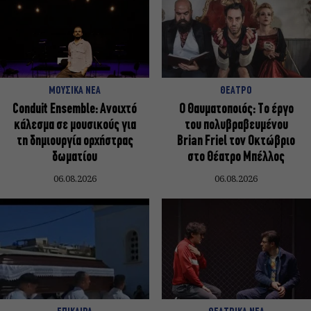
ΜΟΥΣΙΚΑ ΝΕΑ
ΘΕΑΤΡΟ
Conduit Ensemble: Ανοιχτό
Ο Θαυματοποιός: Το έργο
κάλεσμα σε μουσικούς για
του πολυβραβευμένου
τη δημιουργία ορχήστρας
Brian Friel τον Οκτώβριο
δωματίου
στο Θέατρο Μπέλλος
06.08.2026
06.08.2026