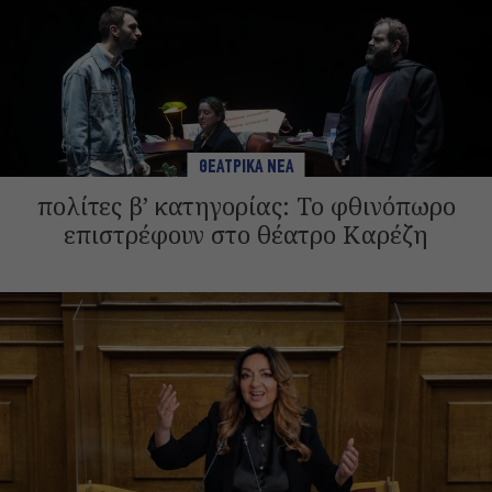
ΘΕΑΤΡΙΚΑ ΝΕΑ
πολίτες β’ κατηγορίας: Το φθινόπωρο
επιστρέφουν στο θέατρο Καρέζη