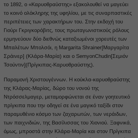
το 1892, ο «Καρυοθραύστης» εξακολουθεί να μαγεύει
το κοινό ολόκληρης της υφηλίου, με τις συναρπαστικές
περιπέτειες των χαρακτήρων του. Στην εκδοχή του
Γιούρι Γκριγκορόβιτς, τους πρωταγωνιστικούς ρόλους
ερμηνεύουν δύο διεθνώς καταξιωμένοι χορευτές των
Μπαλέτων Μπολσόι, η Margarita Shrainer[Μαργαρίτα
Σράινερ] (Κλάρα-Μαρία) και ο SemyonChudin[Σεμιόν
Τσούντιν](Πρίγκιπας-Καρυοθραύστης).
Παραμονή Χριστουγέννων. Η κούκλα-καρυοθραύστης
της Κλάρας-Μαρίας, δώρο του νονού της
Ντρόσσελμαγερ, μεταμορφώνεται σε έναν γοητευτικό
πρίγκιπα που την οδηγεί σε ένα μαγικό ταξίδι στον
παραμυθένιο κόσμο των ζαχαρωτών, των νεράιδων,
των παιχνιδιών, της Βασίλισσας του Χιονιού. Ξαφνικά,
όμως, μπροστά στην Κλάρα-Μαρία και στον Πρίγκιπα