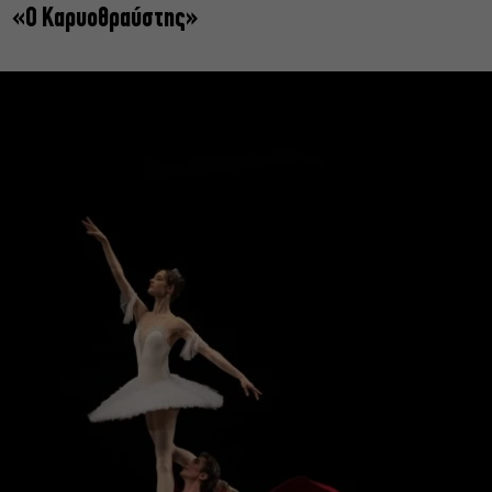
«Ο Καρυοθραύστης»