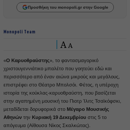
Προσθήκη του monopoli.gr στην Google
Monopoli Team
A
A
«
Ο Καρυοθραύστης
», το φαντασμαγορικό
χριστουγεννιάτικο μπαλέτο που γοητεύει εδώ και
περισσότερο από έναν αιώνα μικρούς και μεγάλους,
επιστρέφει στο Θέατρο Μπολσόι. Φέτος, η υπέροχη
ιστορία της κούκλας-καρυοθραύστη, που βασίζεται
στην αγαπημένη μουσική του Πιοτρ Ίλιτς Τσαϊκόφσκι,
μεταδίδεται δορυφορικά στο
Μέγαρο Μουσικής
Αθηνών
την
Κυριακή 19 Δεκεμβρίου
στις 5 το
απόγευμα (Αίθουσα Νίκος Σκαλκώτας).