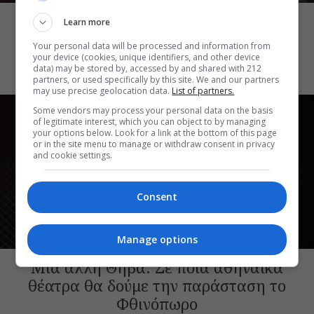
Ο Θαυματοποιός: Το έργο του
Learn more
πολυβραβευμένου Brian Friel τον
Your personal data will be processed and information from
Οκτώβριο στο Θέατρο Μπέλλος
your device (cookies, unique identifiers, and other device
data) may be stored by, accessed by and shared with 212
partners, or used specifically by this site. We and our partners
may use precise geolocation data.
List of partners.
Some vendors may process your personal data on the basis
of legitimate interest, which you can object to by managing
your options below. Look for a link at the bottom of this page
or in the site menu to manage or withdraw consent in privacy
and cookie settings.
Consent
Manage options
ΘΕΑΤΡΙΚΑ ΝΕΑ
Μια άλλη Θήβα: Σε ποια αθηναϊκά
θέατρα θα δούμε την παράσταση το
Φθινόπωρο