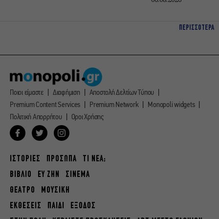
ΠΕΡΙΣΣΟΤΕΡΑ
Ποιοι είμαστε
Διαφήμιση
Αποστολή Δελτίων Τύπου
Premium Content Services
Premium Network
Monopoli widgets
Πολιτική Απορρήτου
Οροι Χρήσης
ΙΣΤΟΡΙΕΣ
ΠΡΟΣΩΠΑ
ΤΙ ΝΕΑ;
ΒΙΒΛΙΟ
ΕΥ ΖΗΝ
ΣΙΝΕΜΑ
ΘΕΑΤΡΟ
ΜΟΥΣΙΚΗ
ΕΚΘΕΣΕΙΣ
ΠΑΙΔΙ
ΕΞΟΔΟΣ