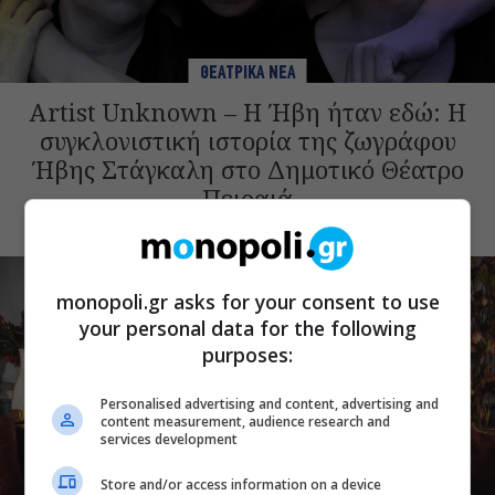
ΘΕΑΤΡΙΚΑ ΝΕΑ
Artist Unknown – Η Ήβη ήταν εδώ: Η
συγκλονιστική ιστορία της ζωγράφου
Ήβης Στάγκαλη στο Δημοτικό Θέατρο
Πειραιά
monopoli.gr asks for your consent to use
your personal data for the following
purposes:
Personalised advertising and content, advertising and
content measurement, audience research and
services development
Store and/or access information on a device
ΘΕΑΤΡΟ