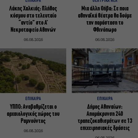
ΕΠΙΚΑΙΡΑ
ΘΕΑΤΡΙΚΑ ΝΕΑ
Λάκης Χαλκιάς: Πλήθος
Μια άλλη Θήβα: Σε ποια
κόσμου στο τελευταίο
αθηναϊκά θέατρα θα δούμε
“αντίο” στο Α’
την παράσταση το
Νεκροταφείο Αθηνών
Φθινόπωρο
06.08.2026
06.08.2026
ΕΠΙΚΑΙΡΑ
ΕΠΙΚΑΙΡΑ
ΥΠΠΟ: Αναβαθμίζεται ο
Δήμος Αθηναίων:
αρχαιολογικός χώρος του
Απομάκρυνση 240
Ραμνούντος
τραπεζοκαθισμάτων σε 13
επιχειρησιακές δράσεις
06.08.2026
06.08.2026