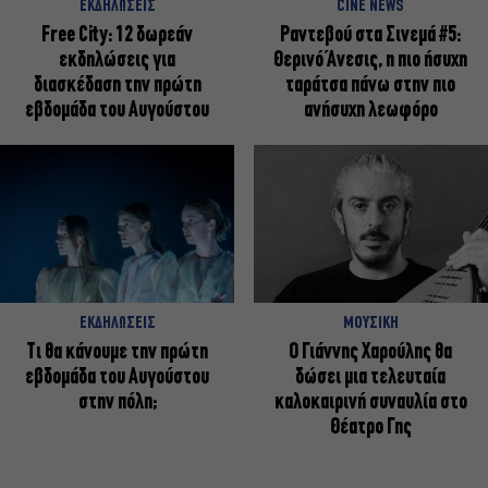
ΕΚΔΗΛΩΣΕΙΣ
CINE NEWS
Free City: 12 δωρεάν
Ραντεβού στα Σινεμά #5:
εκδηλώσεις για
Θερινό Άνεσις, η πιο ήσυχη
διασκέδαση την πρώτη
ταράτσα πάνω στην πιο
εβδομάδα του Αυγούστου
ανήσυχη λεωφόρο
ΕΚΔΗΛΩΣΕΙΣ
ΜΟΥΣΙΚΗ
Τι θα κάνουμε την πρώτη
Ο Γιάννης Χαρούλης θα
εβδομάδα του Αυγούστου
δώσει μια τελευταία
στην πόλη;
καλοκαιρινή συναυλία στο
Θέατρο Γης