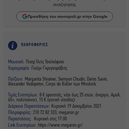
αναζητησης
Προσθήκη του monopoli.gr στην Google
ΠΛΗΡΟΦΟΡΙΕΣ
Μουσική:
Πιοτρ Ίλιτς Τσαϊκόφσκι
Χορογραφία:
Γιούρι Γκριγκορόβιτς
Παίζουν:
Margarita Shrainer, Semyon Chudin, Denis Savin,
Alexander Vodopetov, Corps de Baller των Μπολσόι
Τιμές Εισιτηρίων:
8 € (φοιτητές, νέοι έως 25 ετών, άνεργοι, ΑμεΑ,
65+, πολύτεκνοι), 15 € (γενική είσοδος)
Διάρκεια Παραστάσεων:
Κυριακή 19 Δεκεμβρίου 2021
Πληροφορίες:
210 72 82 333, megaron.gr
Παραστάσεις:
Κυριακή στις 17:00
Link Εισιτηρίων:
https://www.megaron.gr/