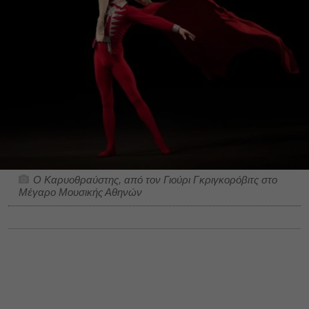
Ο Καρυοθραύστης, από τον Γιούρι Γκριγκορόβιτς στο
Μέγαρο Μουσικής Αθηνών