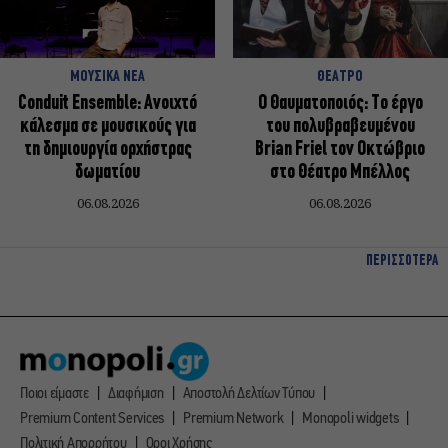
ΜΟΥΣΙΚΑ ΝΕΑ
ΘΕΑΤΡΟ
Conduit Ensemble: Ανοιχτό
Ο Θαυματοποιός: Το έργο
κάλεσμα σε μουσικούς για
του πολυβραβευμένου
τη δημιουργία ορχήστρας
Brian Friel τον Οκτώβριο
δωματίου
στο Θέατρο Μπέλλος
06.08.2026
06.08.2026
ΠΕΡΙΣΣΟΤΕΡΑ
Ποιοι είμαστε
Διαφήμιση
Αποστολή Δελτίων Τύπου
Premium Content Services
Premium Network
Monopoli widgets
Πολιτική Απορρήτου
Οροι Χρήσης