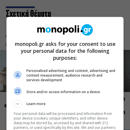
Σχετικά Θέματα
Δες κι αυτό
monopoli.gr asks for your consent to use
your personal data for the following
purposes:
Personalised advertising and content, advertising and
content measurement, audience research and
services development
ΠΡΟΣΩΠΑ
ΠΡΟΣΩΠΑ
Store and/or access information on a device
Ελεάνα Ανδρεούδη: Κάθε
Βαγγέλης Μπίκος: Έμαθα να
Learn more
καλλιτέχνης όταν ανεβαίνει
δίνω αξία στο ποιος είμαι
στη σκηνή οφείλει να
πάνω στη σκηνή και όχι στο
Your personal data will be processed and information from
your device (cookies, unique identifiers, and other device
αισθάνεται σταρ
πως χορεύω
data) may be stored by, accessed by and shared with 212
partners, or used specifically by this site. We and our partners