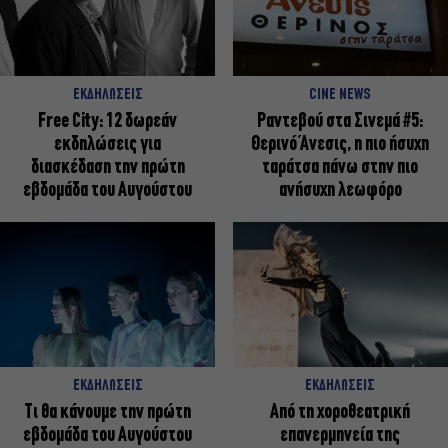
ΕΚΔΗΛΩΣΕΙΣ
CINE NEWS
Free City: 12 δωρεάν
Ραντεβού στα Σινεμά #5:
εκδηλώσεις για
Θερινό Άνεσις, η πιο ήσυχη
διασκέδαση την πρώτη
ταράτσα πάνω στην πιο
εβδομάδα του Αυγούστου
ανήσυχη λεωφόρο
ΕΚΔΗΛΩΣΕΙΣ
ΕΚΔΗΛΩΣΕΙΣ
Τι θα κάνουμε την πρώτη
Από τη χοροθεατρική
εβδομάδα του Αυγούστου
επανερμηνεία της