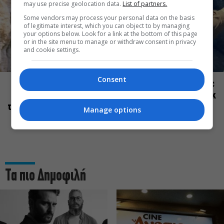
may use precise geolocation data.
List of partners.
Some vendors may process your personal data on the basis
of legitimate interest, which you can object to by managing
your options below. Look for a link at the bottom of this page
or in the site menu to manage or withdraw consent in privacy
and cookie settings.
ΠΡΟΣΩΠΑ
ΠΡΟΣΩΠΑ
Consent
Tάσος Ιορδανίδης: Νιώθω
Γιάννης Νιάρρος: Τελείωσε
ασφάλεια κρατώντας
για μένα το κομμάτι του ροκ
ταπεινή στάση απέναντι στα
σταρ
Manage options
πράγματα
Τα πιο Δημοφιλή