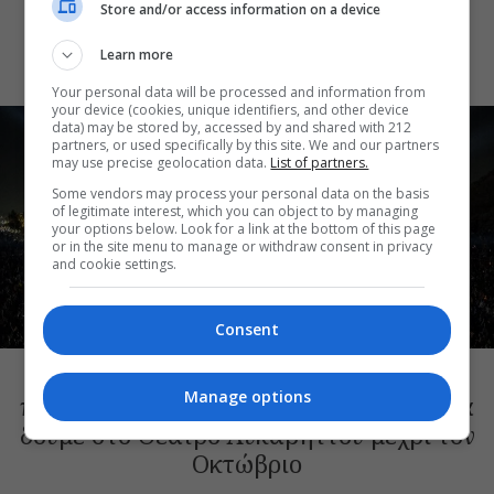
Store and/or access information on a device
θέατρα θα δούμε την παράσταση το
Φθινόπωρο
Learn more
Your personal data will be processed and information from
your device (cookies, unique identifiers, and other device
data) may be stored by, accessed by and shared with 212
partners, or used specifically by this site. We and our partners
may use precise geolocation data.
List of partners.
Some vendors may process your personal data on the basis
of legitimate interest, which you can object to by managing
your options below. Look for a link at the bottom of this page
or in the site menu to manage or withdraw consent in privacy
and cookie settings.
Consent
ΘΕΑΤΡΙΚΑ ΝΕΑ
Συναυλίες, αρχαίο δράμα, κορυφαίες
Manage options
παραστάσεις με θέα την Αθήνα: Όσα θα
δούμε στο Θέατρο Λυκαβηττού μέχρι τον
Οκτώβριο