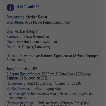
ΠΛΗΡΟΦΟΡΙΕΣ
Συγγραφέας:
Stephen Belber
Σκηνοθεσία:
Άννα Μαρία Παπαχαραλάμπους
Σκηνικά:
David Negrin
Κοστούμια:
Έλενα Φιλιππίδου
Μουσική:
Ηλίας Παπαχαραλάμπους
Φωτισμοί:
Γιώργος Αγιαννίτης
Παίζουν:
Κωνσταντίνος Κάππας, Εμμανουέλα Αλεξίου, Δημήτρης
Λιακόπουλος
Τιμές Εισιτηρίων:
15€
Διάρκεια Παραστάσεων:
Σάββατο 23 Οκτωβρίου 2021 μέχρι
Σάββατο 30 Ιανουαρίου 2022
Παραστάσεις:
Κάθε Σάββατο και Κυριακή στις 20:00
Βοηθός Σκηνοθετη:
Ελένη Τσιμπρικίδου
Link Εισιτηρίων:
https://www.viva.gr/tickets/theatre/gyalino-
upstage/tape/
Πληροφορίες Χώρου:
Γυάλινο Μουσικό Θέατρο, Λεωφόρος