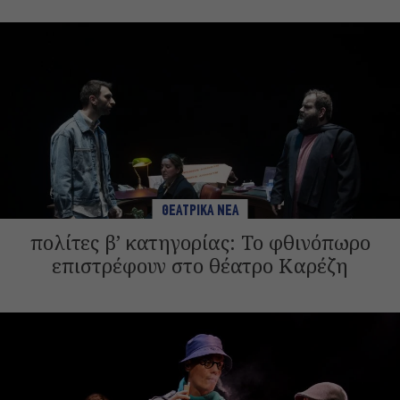
ΘΕΑΤΡΙΚΑ ΝΕΑ
πολίτες β’ κατηγορίας: Το φθινόπωρο
επιστρέφουν στο θέατρο Καρέζη