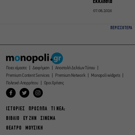
Εκκλησία
07.08.2026
ΠΕΡΙΣΣΟΤΕΡΑ
Ποιοι είμαστε
Διαφήμιση
Αποστολή Δελτίων Τύπου
Premium Content Services
Premium Network
Monopoli widgets
Πολιτική Απορρήτου
Οροι Χρήσης
ΙΣΤΟΡΙΕΣ
ΠΡΟΣΩΠΑ
ΤΙ ΝΕΑ;
ΒΙΒΛΙΟ
ΕΥ ΖΗΝ
ΣΙΝΕΜΑ
ΘΕΑΤΡΟ
ΜΟΥΣΙΚΗ