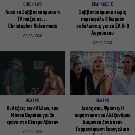
CINE NEWS
ΕΚΔΗΛΩΣΕΙΣ
Αυτό το Σαββατοκύριακο η
Σαββατοκύριακο χωρίς
TV παίζει σε…
πορτοφόλι: 8 δωρεάν
Christopher Nolan mode
εκδηλώσεις για το ΣΚ 8-9
Αυγούστου
08.08.2026
08.08.2026
ΘΕΑΤΡΟ
ΘΕΑΤΡΟ
Οι Λέξεις των Άλλων, του
Δικός σου, Φραντς: Η
Μάνου Θηραίου για 3ο
παράσταση του Αλέξανδρου
χρόνο στο Θέατρο Άβατον
Διαμαντή ξανά στην
Γερμανόφωνη Ευαγγελική
07.08.2026