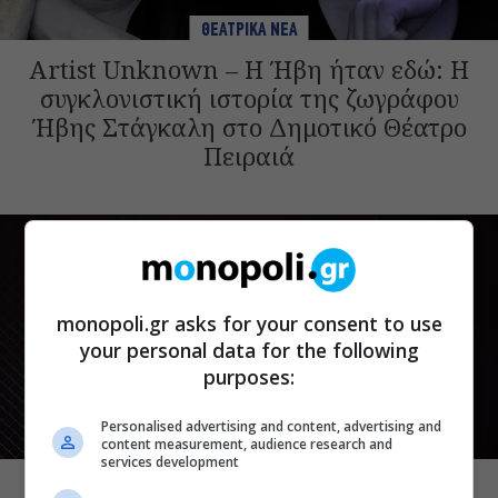
ΘΕΑΤΡΙΚΑ ΝΕΑ
Artist Unknown – Η Ήβη ήταν εδώ: Η
συγκλονιστική ιστορία της ζωγράφου
Ήβης Στάγκαλη στο Δημοτικό Θέατρο
Πειραιά
monopoli.gr asks for your consent to use
your personal data for the following
purposes:
Personalised advertising and content, advertising and
content measurement, audience research and
ΘΕΑΤΡΙΚΑ ΝΕΑ
services development
Μια άλλη Θήβα: Σε ποια αθηναϊκά