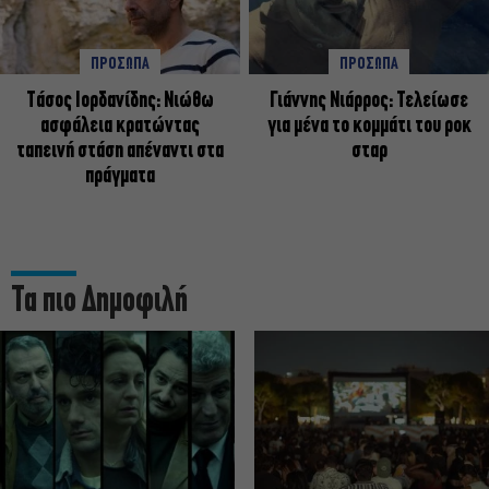
ΠΡΟΣΩΠΑ
ΠΡΟΣΩΠΑ
Tάσος Ιορδανίδης: Νιώθω
Γιάννης Νιάρρος: Τελείωσε
ασφάλεια κρατώντας
για μένα το κομμάτι του ροκ
ταπεινή στάση απέναντι στα
σταρ
πράγματα
Τα πιο Δημοφιλή