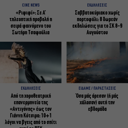
CINE NEWS
ΕΚΔΗΛΩΣΕΙΣ
«Ριφιφί»: Σε Α’
Σαββατοκύριακο χωρίς
τηλεοπτική προβολή η
πορτοφόλι: 8 δωρεάν
σειρά φαινόμενο του
εκδηλώσεις για το ΣΚ 8-9
Σωτήρη Τσαφούλια
Αυγούστου
ΕΚΔΗΛΩΣΕΙΣ
ΕΙΔΑΜΕ / ΠΑΡΑΣΤΑΣΕΙΣ
Από τη χοροθεατρική
Όσα μάς άρεσαν (ή μάς
επανερμηνεία της
χάλασαν) αυτή την
«Αντιγόνης» έως τον
εβδομάδα
Γιάννη Κότσιρα: 10+1
λόγοι να βγεις από το σπίτι