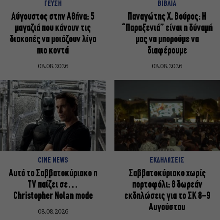
ΓΕΥΣΗ
ΒΙΒΛΙΑ
Αύγουστος στην Αθήνα: 5
Παναγώτης Χ. Βούρος: Η
μαγαζιά που κάνουν τις
“Παραξενιά” είναι η δύναμή
διακοπές να μοιάζουν λίγο
μας να μπορούμε να
πιο κοντά
διαφέρουμε
08.08.2026
08.08.2026
CINE NEWS
ΕΚΔΗΛΩΣΕΙΣ
Αυτό το Σαββατοκύριακο η
Σαββατοκύριακο χωρίς
TV παίζει σε…
πορτοφόλι: 8 δωρεάν
Christopher Nolan mode
εκδηλώσεις για το ΣΚ 8-9
Αυγούστου
08.08.2026