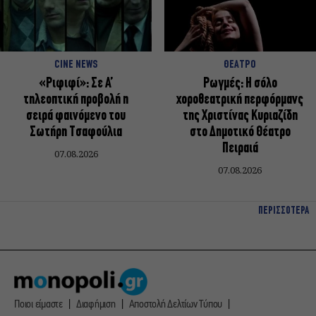
CINE NEWS
ΘΕΑΤΡΟ
«Ριφιφί»: Σε Α’
Ρωγμές: Η σόλο
τηλεοπτική προβολή η
χοροθεατρική περφόρμανς
σειρά φαινόμενο του
της Χριστίνας Κυριαζίδη
Σωτήρη Τσαφούλια
στο Δημοτικό Θέατρο
Πειραιά
07.08.2026
07.08.2026
ΠΕΡΙΣΣΟΤΕΡΑ
Ποιοι είμαστε
Διαφήμιση
Αποστολή Δελτίων Τύπου