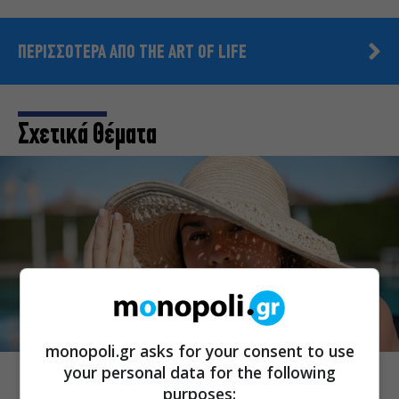
ΠΕΡΙΣΣΟΤΕΡΑ ΑΠΟ THE ART OF LIFE
Σχετικά Θέματα
THE ART OF LIFE
monopoli.gr asks for your consent to use
Βάζετε αντηλιακό αλλά οι πανάδες
your personal data for the following
purposes:
επιμένουν; Τα λάθη που αφήνουν το