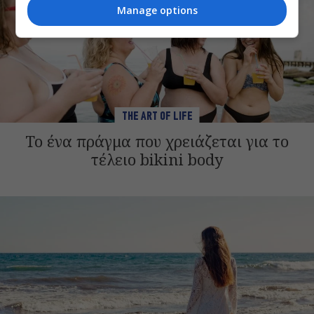
Manage options
THE ART OF LIFE
Το ένα πράγμα που χρειάζεται για το
τέλειο bikini body