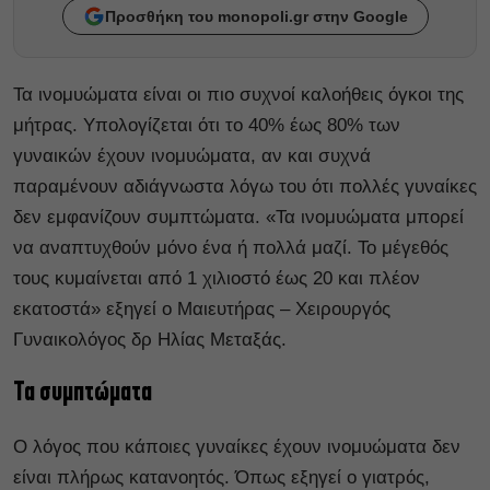
Προσθήκη του monopoli.gr στην Google
Τα
ινομυώματα
είναι
οι
πιο
συχνοί
καλοήθεις
όγκοι
της
μήτρας.
Υπολογίζεται
ότι
το
40%
έως
80%
των
γυναικών
έχουν
ινομυώματα,
αν
και
συχνά
παραμένουν
αδιάγνωστα
λόγω
του
ότι
πολλές
γυναίκες
δεν
εμφανίζουν
συμπτώματα. «Τα ινομυώματα μπορεί
να αναπτυχθούν μόνο ένα ή πολλά μαζί. Το μέγεθός
τους κυμαίνεται από 1 χιλιοστό έως 20 και πλέον
εκατοστά» εξηγεί ο Μαιευτήρας – Χειρουργός
Γυναικολόγος δρ Ηλίας Μεταξάς.
Τα συμπτώματα
Ο λόγος που κάποιες γυναίκες έχουν ινομυώματα δεν
είναι πλήρως κατανοητός. Όπως εξηγεί ο γιατρός,