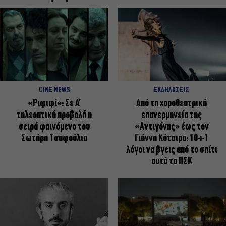
CINE NEWS
ΕΚΔΗΛΩΣΕΙΣ
«Ριφιφί»: Σε Α’
Από τη χοροθεατρική
τηλεοπτική προβολή η
επανερμηνεία της
σειρά φαινόμενο του
«Αντιγόνης» έως τον
Σωτήρη Τσαφούλια
Γιάννη Κότσιρα: 10+1
λόγοι να βγεις από το σπίτι
αυτό το ΠΣΚ