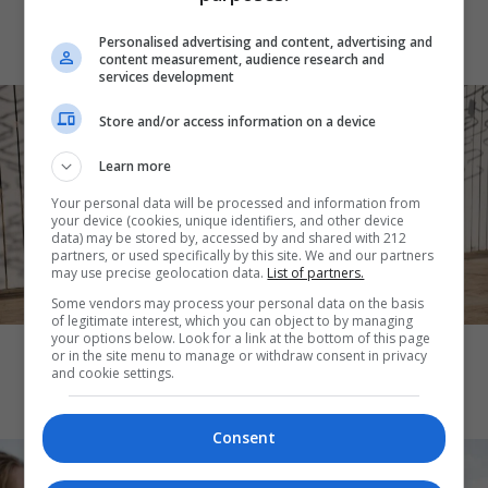
δέρμα εκτεθειμένο
Personalised advertising and content, advertising and
content measurement, audience research and
services development
Store and/or access information on a device
Learn more
Your personal data will be processed and information from
your device (cookies, unique identifiers, and other device
data) may be stored by, accessed by and shared with 212
partners, or used specifically by this site. We and our partners
may use precise geolocation data.
List of partners.
Some vendors may process your personal data on the basis
THE ART OF LIFE
of legitimate interest, which you can object to by managing
your options below. Look for a link at the bottom of this page
Tanmaxxing: To trend που στέλνει τη
or in the site menu to manage or withdraw consent in privacy
and cookie settings.
Gen Z στον ήλιο χωρίς αντηλιακό
Consent