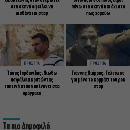
καλλιτέχνης όταν ανεβαίνει
δίνω αξία στο ποιος είμαι
στη σκηνή οφείλει να
πάνω στη σκηνή και όχι στο
αισθάνεται σταρ
πως χορεύω
ΠΡΟΣΩΠΑ
ΠΡΟΣΩΠΑ
Tάσος Ιορδανίδης: Νιώθω
Γιάννης Νιάρρος: Τελείωσε
ασφάλεια κρατώντας
για μένα το κομμάτι του ροκ
ταπεινή στάση απέναντι στα
σταρ
πράγματα
Τα πιο Δημοφιλή