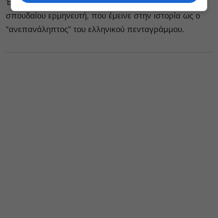
Ένα τραγούδι που στιγμάτισε την καριέρα του
σπουδαίου ερμηνευτή, που έμεινε στην ιστορία ως ο
“ανεπανάληπτος” του ελληνικού πενταγράμμου.