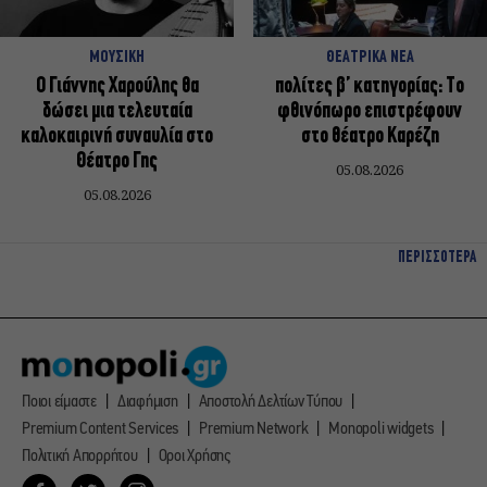
ΜΟΥΣΙΚΗ
ΘΕΑΤΡΙΚΑ ΝΕΑ
Ο Γιάννης Χαρούλης θα
πολίτες β’ κατηγορίας: Το
δώσει μια τελευταία
φθινόπωρο επιστρέφουν
καλοκαιρινή συναυλία στο
στο θέατρο Καρέζη
Θέατρο Γης
05.08.2026
05.08.2026
ΠΕΡΙΣΣΟΤΕΡΑ
Ποιοι είμαστε
Διαφήμιση
Αποστολή Δελτίων Τύπου
Premium Content Services
Premium Network
Monopoli widgets
Πολιτική Απορρήτου
Οροι Χρήσης