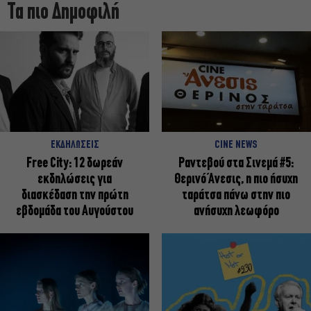
Τα πιο Δημοφιλή
ΕΚΔΗΛΩΣΕΙΣ
CINE NEWS
Free City: 12 δωρεάν
Ραντεβού στα Σινεμά #5:
εκδηλώσεις για
Θερινό Άνεσις, η πιο ήσυχη
διασκέδαση την πρώτη
ταράτσα πάνω στην πιο
εβδομάδα του Αυγούστου
ανήσυχη λεωφόρο