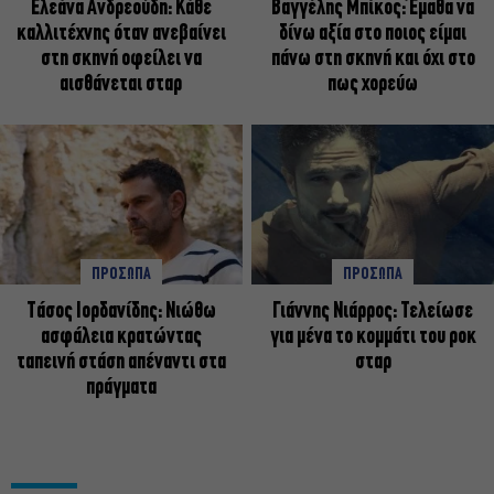
Ελεάνα Ανδρεούδη: Κάθε
Βαγγέλης Μπίκος: Έμαθα να
καλλιτέχνης όταν ανεβαίνει
δίνω αξία στο ποιος είμαι
στη σκηνή οφείλει να
πάνω στη σκηνή και όχι στο
αισθάνεται σταρ
πως χορεύω
ΠΡΟΣΩΠΑ
ΠΡΟΣΩΠΑ
Tάσος Ιορδανίδης: Νιώθω
Γιάννης Νιάρρος: Τελείωσε
ασφάλεια κρατώντας
για μένα το κομμάτι του ροκ
ταπεινή στάση απέναντι στα
σταρ
πράγματα