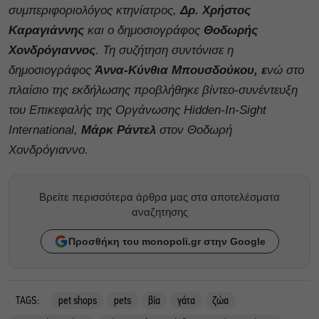
συμπεριφοριολόγος κτηνίατρος,
Δρ. Χρήστος
Καραγιάννης
και ο δημοσιογράφος
Θοδωρής
Χονδρόγιαννος
. Τη συζήτηση συντόνισε η
δημοσιογράφος
Άννα-Κύνθια Μπουσδούκου, ε
νώ στο
πλαίσιο της εκδήλωσης προβλήθηκε βίντεο-συνέντευξη
του Επικεφαλής της Oργάνωσης Hidden-In-Sight
International,
Μάρκ Ράντελ
στον Θοδωρή
Χονδρόγιαννο.
Βρείτε περισσότερα άρθρα μας στα αποτελέσματα
αναζητησης
Προσθήκη του monopoli.gr στην Google
TAGS:
pet shops
pets
βία
γάτα
ζώα