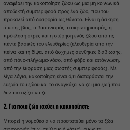
αναφέρει την κακοποίηση ζώου ως μια μη κοινωνικά
αποδεκτή συμπεριφορά προς ένα ζώο, που του
προκαλεί από δυσφορία ως θάνατο. Είναι η άσκηση
άμεσης βίας, ο βασανισμός, ο ακρωτηριασμός, η
πρόκληση στρες και η στέρηση ενός ζώου από τις
πέντε βασικές του ελευθερίες (ελευθερία από την
πείνα και τη δίψα, από άσχημες συνθήκες διαβίωσης,
από πόνο-πλήγωμα-νόσο, από φόβο και απόγνωση,
από την έκφραση μιας σωστής συμπεριφοράς). Με
λίγα λόγια, κακοποίηση είναι ό,τι διαταράσσει την
ευζωία του ζώου και το αναγκάζει να ζει μια ζωή που
δεν του αξίζει να ζει.
2. Για ποια ζώα ισχύει η κακοποίηση;
Μπορεί η νομοθεσία να προστατεύει μόνο τα ζώα
συντροφιάς (π.χ. σκύλους ή γάτες), όμως τα