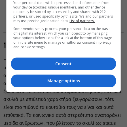
Your personal data will be processed and information from
your device (cookies, unique identifiers, and other device
data) may be stored by, accessed by and shared with 212
partners, or used specifically by this site. We and our partners
may use precise geolocation data.
List of partners.
Some vendors may process your personal data on the basis
of legitimate interest, which you can object to by managing
your options below. Look for a link at the bottom of this page
or in the site menu to manage or withdraw consent in privacy
10. Υπάρχουν σκυλιά επιθετικά από την φύση τους;
and cookie settings.
Η πεποίθηση ότι ορισμένες φυλές ζώων (π.χ. πιτ
Consent
μπουλ και ροντβάιλερ) είναι εκ φύσεως πιο επιθετικές
από άλλες, είναι κοινωνικό κατασκεύασμα και όχι
Manage options
αλήθεια. Αυτό που καθορίζει την επιθετικότητα ενός
ζώου είναι το γενετικό του υπόβαθρο. Δηλαδή, εάν δύο
σκυλιά με επιθετικό χαρακτήρα ζευγαρώσουν, τότε
είναι πιο πιθανό τα κουτάβια τους να είναι και αυτά
επιθετικά. Τα κοινωνικά αυτά στερεότυπα αναπαράγει
μερίδα ανθρώπων, που βλέπουν το σκυλί ως status