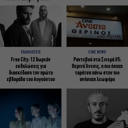
ΕΚΔΗΛΩΣΕΙΣ
CINE NEWS
Free City: 12 δωρεάν
Ραντεβού στα Σινεμά #5:
εκδηλώσεις για
Θερινό Άνεσις, η πιο ήσυχη
διασκέδαση την πρώτη
ταράτσα πάνω στην πιο
εβδομάδα του Αυγούστου
ανήσυχη λεωφόρο