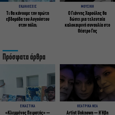
ΕΚΔΗΛΩΣΕΙΣ
ΜΟΥΣΙΚΗ
Τι θα κάνουμε την πρώτη
Ο Γιάννης Χαρούλης θα
εβδομάδα του Αυγούστου
δώσει μια τελευταία
στην πόλη;
καλοκαιρινή συναυλία στο
Θέατρο Γης
Πρόσφατα άρθρα
ΕΙΚΑΣΤΙΚΑ
ΘΕΑΤΡΙΚΑ ΝΕΑ
«Κλεμμένος Πειρατής» –
Artist Unknown – Η Ήβη