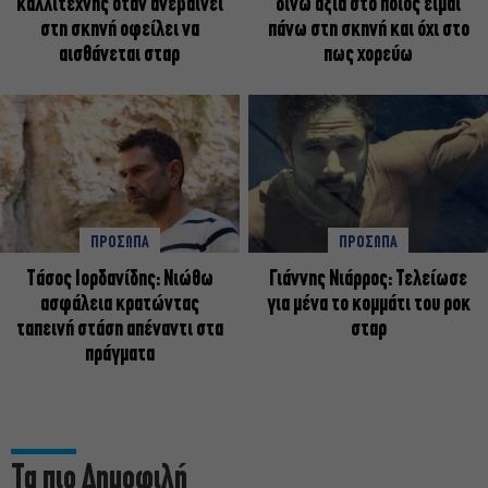
καλλιτέχνης όταν ανεβαίνει
δίνω αξία στο ποιος είμαι
στη σκηνή οφείλει να
πάνω στη σκηνή και όχι στο
αισθάνεται σταρ
πως χορεύω
ΠΡΟΣΩΠΑ
ΠΡΟΣΩΠΑ
Tάσος Ιορδανίδης: Νιώθω
Γιάννης Νιάρρος: Τελείωσε
ασφάλεια κρατώντας
για μένα το κομμάτι του ροκ
ταπεινή στάση απέναντι στα
σταρ
πράγματα
Τα πιο Δημοφιλή