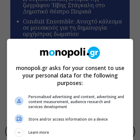
ζωγράφου Ήβης Στάγκαλη στο
Δημοτικό Θέατρο Πειραιά
Conduit Ensemble: Ανοιχτό κάλεσμα
σε μουσικούς για τη δημιουργία
ορχήστρας δωματίου
ΕΓΓΡΑΦΕΙΤΕ ΣΤΟ NEWSLETTER ΜΑΣ
monopoli.gr asks for your consent to use
Βρες καθημερινά στο email σου τα πιο δημοφιλή θέματα
your personal data for the following
του Monopoli.gr και ό,τι καλύτερο συμβαίνει στην πόλη!
purposes:
Personalised advertising and content, advertising and
content measurement, audience research and
services development
ΠΟΛΙΤΙΚΗ ΠΡΟΣΤΑΣΙΑΣ ΑΠΟΡΡΗΤΟΥ
Store and/or access information on a device
Προσθήκη του monopoli.gr ως προτεινόμενη πηγή στην Google
Learn more