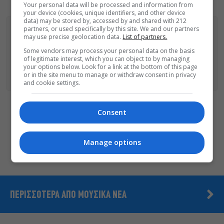
Your personal data will be processed and information from
your device (cookies, unique identifiers, and other device
data) may be stored by, accessed by and shared with 212
partners, or used specifically by this site. We and our partners
may use precise geolocation data.
List of partners.
ΑΚΟΛΟΥΘΗΣΕ ΤΟ MONOPOLI.GR ΚΑΙ ΣΤΟ INSTAGRAM!
Some vendors may process your personal data on the basis
of legitimate interest, which you can object to by managing
your options below. Look for a link at the bottom of this page
ΑΚΟΛΟΥΘΗΣΤΕ ΤΟ
MONOPOLI.GR ΣΤΟ GOOGLE NEWS
ΓΙΑ
or in the site menu to manage or withdraw consent in privacy
ΟΛΕΣ ΤΙΣ ΕΙΔΗΣΕΙΣ ΤΗΣ ΗΜΕΡΑΣ
and cookie settings.
Consent
Οι «Τρωάδες» στην Επίδαυρο
αλλάζουν την αντίληψη για
τον πολιτισμό
Manage options
ΠΕΡΙΣΣΟΤΕΡΑ ΑΠΟ ΜΟΥΣΙΚΑ ΝΕΑ