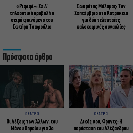
«Ριφιφί»: Σε Α’
Σωκράτης Μάλαμας: Τον
τηλεοπτική προβολή η
Σεπτέμβριο στο Κατράκειο
σειρά φαινόμενο του
για δύο τελευταίες
Σωτήρη Τσαφούλια
καλοκαιρινές συναυλίες
Πρόσφατα άρθρα
ΘΕΑΤΡΟ
ΘΕΑΤΡΟ
Οι Λέξεις των Άλλων, του
Δικός σου, Φραντς: Η
Μάνου Θηραίου για 3ο
παράσταση του Αλέξανδρου