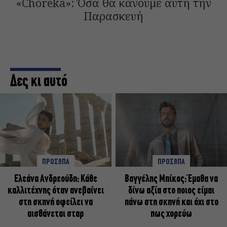
«Choreka»: Όσα θα κάνουμε αυτή την
Παρασκευή
Δες κι αυτό
ΠΡΟΣΩΠΑ
ΠΡΟΣΩΠΑ
Ελεάνα Ανδρεούδη: Κάθε
Βαγγέλης Μπίκος: Έμαθα να
καλλιτέχνης όταν ανεβαίνει
δίνω αξία στο ποιος είμαι
στη σκηνή οφείλει να
πάνω στη σκηνή και όχι στο
αισθάνεται σταρ
πως χορεύω