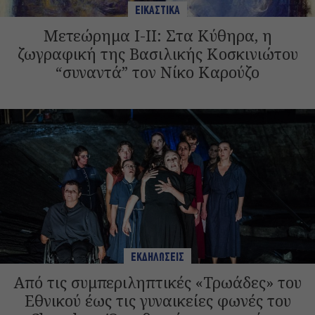
ΕΙΚΑΣΤΙΚΑ
Μετεώρημα Ι-II: Στα Κύθηρα, η
ζωγραφική της Βασιλικής Κοσκινιώτου
“συναντά” τoν Νίκο Καρούζο
ΕΚΔΗΛΩΣΕΙΣ
Από τις συμπεριληπτικές «Τρωάδες» του
Εθνικού έως τις γυναικείες φωνές του