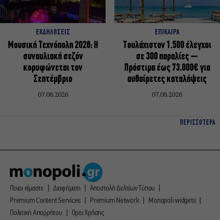
ΕΚΔΗΛΩΣΕΙΣ
ΕΠΙΚΑΙΡΑ
Μουσική Τεχνόπολη 2026: Η
Τουλάχιστον 1.500 έλεγχοι
συναυλιακή σεζόν
σε 300 παραλίες –
κορυφώνεται τον
Πρόστιμα έως 73.000€ για
Σεπτέμβριο
αυθαίρετες καταλήψεις
07.08.2026
07.08.2026
ΠΕΡΙΣΣΟΤΕΡΑ
Ποιοι είμαστε
Διαφήμιση
Αποστολή Δελτίων Τύπου
Premium Content Services
Premium Network
Monopoli widgets
Πολιτική Απορρήτου
Οροι Χρήσης