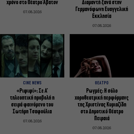
χρόνο στο Θέατρο Άβατον
Διαμαντή ξανά στην
Γερμανόφωνη Ευαγγελική
07.08.2026
Εκκλησία
07.08.2026
CINE NEWS
ΘΕΑΤΡΟ
«Ριφιφί»: Σε Α’
Ρωγμές: Η σόλο
τηλεοπτική προβολή η
χοροθεατρική περφόρμανς
σειρά φαινόμενο του
της Χριστίνας Κυριαζίδη
Σωτήρη Τσαφούλια
στο Δημοτικό Θέατρο
Πειραιά
07.08.2026
07.08.2026