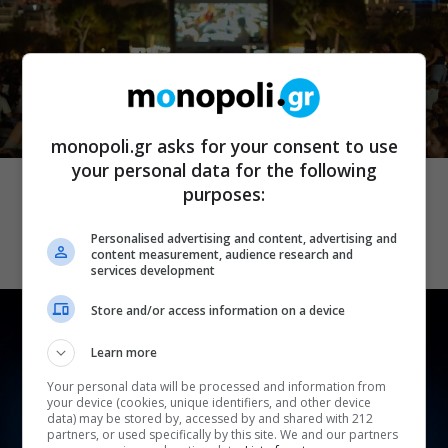
monopoli.gr asks for your consent to use
CINE NEWS
your personal data for the following
Park your Cinema: Δωρεάν προβολές
purposes:
για μικρούς και μεγάλους τον Αύγουστο
και τον Σεπτέμβριο στο ΚΠΙΣΝ
Personalised advertising and content, advertising and
content measurement, audience research and
services development
Store and/or access information on a device
Learn more
Your personal data will be processed and information from
your device (cookies, unique identifiers, and other device
data) may be stored by, accessed by and shared with 212
partners, or used specifically by this site. We and our partners