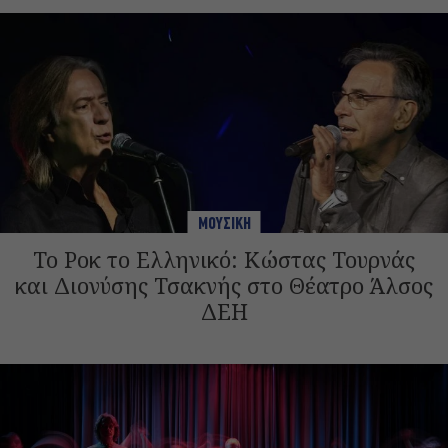
ΜΟΥΣΙΚΗ
Το Ροκ το Ελληνικό: Κώστας Τουρνάς
και Διονύσης Τσακνής στο Θέατρο Άλσος
ΔΕΗ