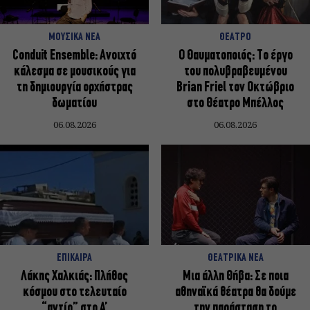
ΜΟΥΣΙΚΑ ΝΕΑ
ΘΕΑΤΡΟ
Conduit Ensemble: Ανοιχτό
Ο Θαυματοποιός: Το έργο
κάλεσμα σε μουσικούς για
του πολυβραβευμένου
τη δημιουργία ορχήστρας
Brian Friel τον Οκτώβριο
δωματίου
στο Θέατρο Μπέλλος
06.08.2026
06.08.2026
ΕΠΙΚΑΙΡΑ
ΘΕΑΤΡΙΚΑ ΝΕΑ
Λάκης Χαλκιάς: Πλήθος
Μια άλλη Θήβα: Σε ποια
κόσμου στο τελευταίο
αθηναϊκά θέατρα θα δούμε
“αντίο” στο Α’
την παράσταση το