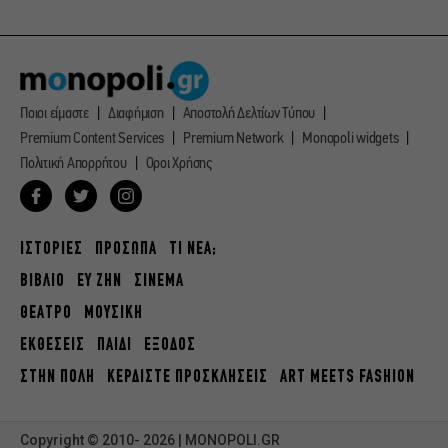
Ποιοι είμαστε
Διαφήμιση
Αποστολή Δελτίων Τύπου
Premium Content Services
Premium Network
Monopoli widgets
Πολιτική Απορρήτου
Οροι Χρήσης
ΙΣΤΟΡΙΕΣ
ΠΡΟΣΩΠΑ
ΤΙ ΝΕΑ;
ΒΙΒΛΙΟ
ΕΥ ΖΗΝ
ΣΙΝΕΜΑ
ΘΕΑΤΡΟ
ΜΟΥΣΙΚΗ
ΕΚΘΕΣΕΙΣ
ΠΑΙΔΙ
ΕΞΟΔΟΣ
ΣΤΗΝ ΠΟΛΗ
ΚΕΡΔΙΣΤΕ ΠΡΟΣΚΛΗΣΕΙΣ
ART MEETS FASHION
Copyright © 2010- 2026 | MONOPOLI.GR