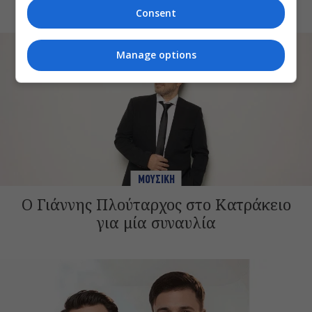
Consent
Manage options
ΜΟΥΣΙΚΗ
Ο Γιάννης Πλούταρχος στο Κατράκειο
για μία συναυλία