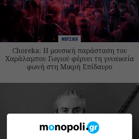
ΜΟΥΣΙΚΗ
Choreka: Η μουσική παράσταση του
Χαράλαμπου Γωγιού φέρνει τη γυναικεία
φωνή στη Μικρή Επίδαυρο