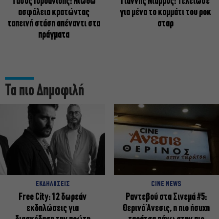
Tάσος Ιορδανίδης: Νιώθω
Γιάννης Νιάρρος: Τελείωσε
ασφάλεια κρατώντας
για μένα το κομμάτι του ροκ
ταπεινή στάση απέναντι στα
σταρ
πράγματα
Τα πιο Δημοφιλή
ΕΚΔΗΛΩΣΕΙΣ
CINE NEWS
Free City: 12 δωρεάν
Ραντεβού στα Σινεμά #5:
εκδηλώσεις για
Θερινό Άνεσις, η πιο ήσυχη