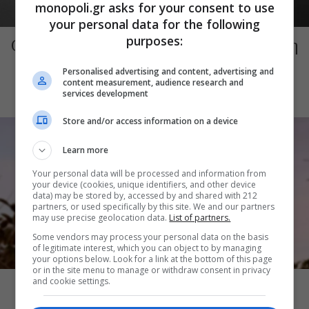
monopoli.gr asks for your consent to use
ΜΟΥΣΙΚΗ
your personal data for the following
purposes:
Ο Γιάννης Χαρούλης θα δώσει μια ακόμη
συναυλία στην Αθήνα αυτό τον
Personalised advertising and content, advertising and
Σεπτέμβριο
content measurement, audience research and
services development
Store and/or access information on a device
Learn more
Your personal data will be processed and information from
your device (cookies, unique identifiers, and other device
data) may be stored by, accessed by and shared with 212
partners, or used specifically by this site. We and our partners
may use precise geolocation data.
List of partners.
Some vendors may process your personal data on the basis
of legitimate interest, which you can object to by managing
your options below. Look for a link at the bottom of this page
ΜΟΥΣΙΚΗ
or in the site menu to manage or withdraw consent in privacy
and cookie settings.
Γιάννης Αγγελάκας και Νίκος Βελιώτης
στον λόφο Φιλοπάππου